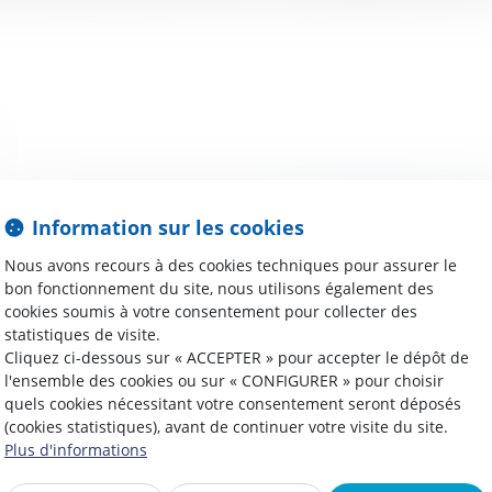
Information sur les cookies
Nous avons recours à des cookies techniques pour assurer le
RUINE POUR LES
FUSION ET AGRÉME
bon fonctionnement du site, nous utilisons également des
CONSEIL D'ETAT 
cookies soumis à votre consentement pour collecter des
DE LA CJUE
statistiques de visite.
Droit fiscal
/
Fiscalité
Cliquez ci-dessous sur « ACCEPTER » pour accepter le dépôt de
inet Taj pour le
l'ensemble des cookies ou sur « CONFIGURER » pour choisir
 coûterait 1,2
Dans une décision en 
quels cookies nécessitant votre consentement seront déposés
te somme étant...
jugé que les modalit
(cookies statistiques), avant de continuer votre visite du site.
l’article 210 B du CGI
Plus d'informations