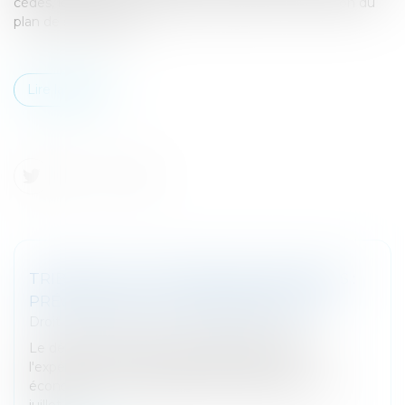
cédés, les deux SCI cédantes demandent la résolution du
plan de sauvegarde...
Lire la suite
TRIBUNAL DES AFFAIRES ÉCONOMIQUES :
PRÉCISIONS SUR L'EXPÉRIMENTATION
Droit des sociétés
/
Procédures collectives
Le décret n° 2024-674 du 3 juillet 2024 relatif à
l'expérimentation du tribunal des activités
économiques a été publié au Journal officiel du 5
juillet...