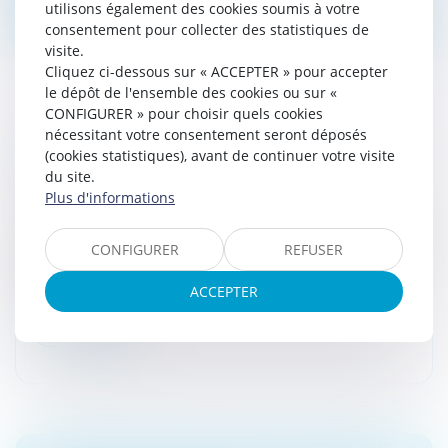
utilisons également des cookies soumis à votre
consentement pour collecter des statistiques de
visite.
Cliquez ci-dessous sur « ACCEPTER » pour accepter
le dépôt de l'ensemble des cookies ou sur «
CONFIGURER » pour choisir quels cookies
nécessitant votre consentement seront déposés
PORTÉE DE LA DÉCLARATION DE CRÉANCE
(cookies statistiques), avant de continuer votre visite
PAR LE DÉBITEUR
du site.
Droit des sociétés
/
Procédures collectives
Plus d'informations
La créance portée par le débiteur à la connaissance du
mandataire judiciaire, si elle fait présumer la déclaration
CONFIGURER
REFUSER
de sa créance par son titulaire, dans la limite du
contenu de...
ACCEPTER
Lire la suite