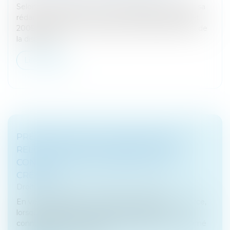
Selon l’article L.622-9 du Code de commerce dans sa
rédaction antérieure à la loi n°2005-845 du 26 juillet
2005, le débiteur est dessaisi de l’administration et de
la dispositio...
Lire la suite
PRÉCISIONS SUR LES CONDITIONS DU
RELEVÉ DE FORCLUSION EN CAS DE
CONTESTATION DU MONTANT DE LA
CRÉANCE
Droit des sociétés
/
Procédures collectives
En vertu de l'article L. 622-24 du Code de commerce,
lorsque le débiteur a porté une créance à la
connaissance du mandataire judiciaire, il est présumé