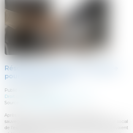
Résolution du plan de sauvegarde
pour fraude à la loi ?
Publié le :
30/05/2024
Droit des sociétés
/
Procédures collectives
Source :
www.actu-juridique.fr
Après la vente, par une société bénéficiaire de la
sauvegarde de justice, des titres composant le capital social
de l’exploitante d’un fonds de commerce qu’elles lui avaient