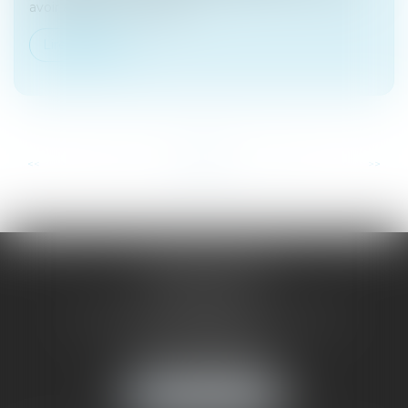
avoir agi pour le compte...
Lire la suite
...
...
<<
<
3
4
5
6
7
8
9
>
>>
SAÔNE RHÔNE
AVOCATS
1 Avenue du Chater - Bâtiment E1 - BP 33
69340 FRANCHEVILLE
Tél :
04 72 38 31 60
Fax : 04 78 34 81 62
NOUS LOCALISER