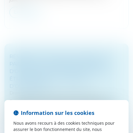
Lire la suite
RÉSILIATION DU BAIL POUR DÉFAUT DE
PAIEMENT : LES LOYERS ET CHARGES
D'OCCUPATION POSTÉRIEURE DOIVENT
ÊTRE IMPAYÉES AU JUGEMENT
D’OUVERTURE
Droit des sociétés
/
Procédures collectives
Selon les articles L.622-14 2°, et R.622-13, alinéa 2 du
Code de commerce applicables au redressement
Information sur les cookies
judiciaire par les articles L.631-14 et R.631-20, le juge-
commissaire, sais...
Nous avons recours à des cookies techniques pour
assurer le bon fonctionnement du site, nous
Lire la suite