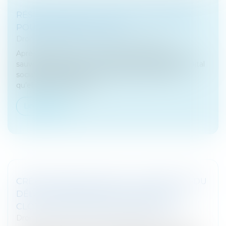
RÉSOLUTION DU PLAN DE SAUVEGARDE
POUR FRAUDE À LA LOI ?
Droit des sociétés
/
Procédures collectives
Après la vente, par une société bénéficiaire de la
sauvegarde de justice, des titres composant le capital
social de l’exploitante d’un fonds de commerce
qu’elles lui avaient céd...
Lire la suite
CRÉANCE IRRÉGULIÈRE ET SUSPENSION DU
DÉLAI DE PRESCRIPTION LORS DE LA
CLÔTURE POUR INSUFFISANCE D’ACTIF
Droit des sociétés
/
Procédures collectives