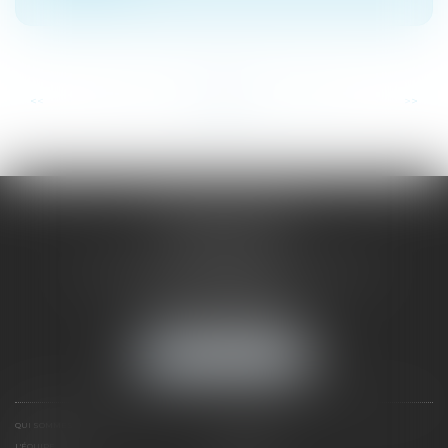
...
...
<<
<
13
14
15
16
17
18
19
>
>>
SAÔNE RHÔNE
AVOCATS
1 Avenue du Chater - Bâtiment E1 - BP 33
69340 FRANCHEVILLE
Tél :
04 72 38 31 60
Fax : 04 78 34 81 62
NOUS LOCALISER
QUI SOMMES NOUS ?
EXPERTISES
L'ÉQUIPE
NOS CLIENTS