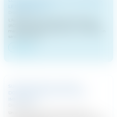
LE BLANCHIMENT
Droit bancaire
L'Autorité de contrôle prudentiel et de résolution
(ACPR), gendarme français de la finance, a appelé
mardi les établissements français à « une mobilisation
sans faille » dans la...
Lire la suite
SUPPRESSION DES CLAUSES DE
DOMICILIATION DANS LES CRÉDITS
IMMOBILIERS
Droit bancaire
Un amendement au projet de loi Pacte vient