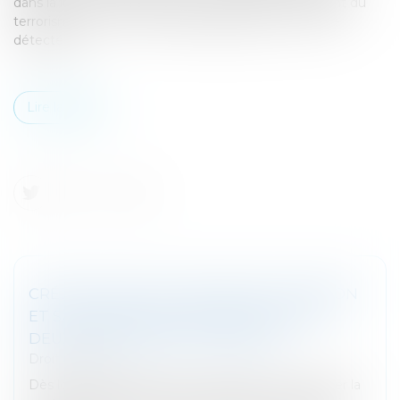
dans la lutte contre le blanchiment et le financement du
terrorisme, où des « carences significatives » ont été
détectées...
Lire la suite
CRÉDIT AFFECTÉ À UNE VENTE : MENTION
ET SOUSCRIPTION DES CONTRATS PAR
DEUX PERSONNES DIFFÉRENTES
Droit bancaire
Dès lors que le crédit sert exclusivement à financer la