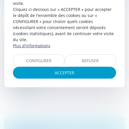
visite.
Cliquez ci-dessous sur « ACCEPTER » pour accepter
le dépôt de l'ensemble des cookies ou sur «
CONFIGURER » pour choisir quels cookies
nécessitant votre consentement seront déposés
(cookies statistiques), avant de continuer votre visite
A QUI APPARTIENT L'ARGENT DU LIVRET A
du site.
OUVERT POUR UN ENFANT?
Plus d'informations
Droit bancaire
Optimiser le placement de son épargne en utilisant le
CONFIGURER
REFUSER
Livret A de ses enfants : la pratique n’est pas rare.
Tentante, elle n’est toutefois pas sans poser problème.
ACCEPTER
Rappel des rè...
Lire la suite
LES BANQUES DOIVENT LUTTER CONTRE