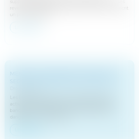
supprimer l’obligation pour un client de domicilier ses
revenus au sein d’une banque, dès lors qu’il y a souscrit
un prêt immobilier....
Lire la suite
MENACE DE FRAGMENTATION POUR LE
SECTEUR BANCAIRE DE LA ZONE EURO
Droit bancaire
Les banques de la zone euro se détournent des
activités transfrontalières, mettant en péril l'union
bancaire et créant le risque d'une fragmentation
dangereuse, a déclaré jeudi...
Lire la suite