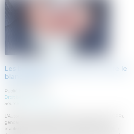
Les banques doivent lutter contre le
blanchiment
Publié le :
04/06/2019
Droit bancaire
Source :
www.cbanque.com
L'Autorité de contrôle prudentiel et de résolution (ACPR),
gendarme français de la finance, a appelé mardi les
établissements français à « une mobilisation sans faille »