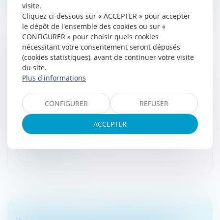
visite.
Cliquez ci-dessous sur « ACCEPTER » pour accepter
le dépôt de l'ensemble des cookies ou sur «
CONFIGURER » pour choisir quels cookies
DEVOIR DE CONSEIL DE LA BANQUE EN
nécessitant votre consentement seront déposés
(cookies statistiques), avant de continuer votre visite
ASSURANCE GROUPE : TOUTE PERTE DE
du site.
CHANCE DOIT ÊTRE RÉPARÉE
Plus d'informations
Droit bancaire
En cas de manquement de la banque à son devoir de
CONFIGURER
REFUSER
conseil envers l’emprunteur qui a adhéré à une
assurance de groupe, la perte de chance ouvre droit à
ACCEPTER
réparation. Il ne peut êtr...
Lire la suite
INFORMATION DE L'EMPRUNTEUR ET