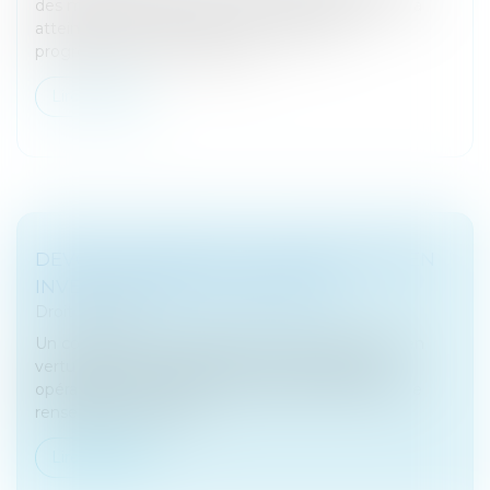
des moments douloureux. En effet, l’inflation, qui a
atteint 5,8 % fin juin 2022, vient grignoter
progressivement la valeur de...
Lire la suite
DEVOIR DE CONSEIL D’UN CONSEILLER EN
INVESTISSEMENTS FINANCIERS
Droit bancaire
Un conseiller en investissements financiers doit, en
vertu de la loi, s’abstenir de recommander des
opérations, instruments et services si le client ne le
renseigne pas sur ses...
Lire la suite