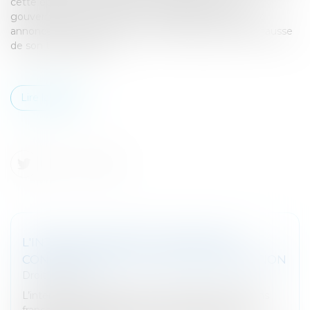
cette épargne. Afin de parer à cette situation, le
gouvernement, à travers la voix de Bruno Le Maire, a
annoncé que le taux du Livret A bénéficierait d’une hausse
de son taux d’intérêt...
Lire la suite
L'INTERDIT BANCAIRE : DÉFINITION,
CONSÉQUENCES ET LEVÉE D'INTERDICTION
Droit bancaire
L’interdit bancaire fait peur à beaucoup de citoyens
français. Cette opération qui vise à réguler, voire