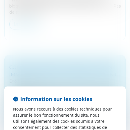
bloquer les paiements est assez obscure pour toi ? Pas
de soucis ! De la...
Lire la suite
COMPTES BANCAIRES: PRINCIPE DE NON-
IMMIXTION DANS LES AFFAIRES DU CLIENT
Droit bancaire
Sauf anomalie apparente dans le fonctionnement du
compte de son client, la banque ne peut s'immiscer
Information sur les cookies
dans les affaires de celui-ci...
Nous avons recours à des cookies techniques pour
Lire la suite
assurer le bon fonctionnement du site, nous
utilisons également des cookies soumis à votre
consentement pour collecter des statistiques de