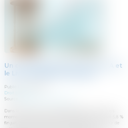
Un coup de pouce pour le Livret A et
le Livret d’épargne populaire
Publié le :
09/08/2022
Droit bancaire
Source :
cabinet-rs.expert-infos.com
Dans le contexte actuel, l’épargne réglementée vit des
moments douloureux. En effet, l’inflation, qui a atteint 5,8 %
fin juin 2022, vient grignoter progressivement la valeur de