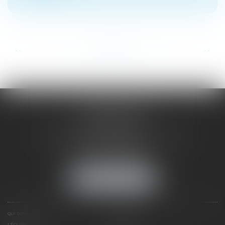
...
...
<<
<
3
4
5
6
7
8
9
>
>>
SAÔNE RHÔNE
AVOCATS
1 Avenue du Chater - Bâtiment E1 - BP 33
69340 FRANCHEVILLE
Tél :
04 72 38 31 60
Fax : 04 78 34 81 62
NOUS LOCALISER
QUI SOMMES NOUS ?
EXPERTISES
L'ÉQUIPE
NOS CLIENTS