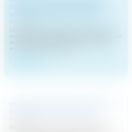
CLAUSES ABUSIVES DANS LES PRÊTS
MULTIDEVISES : OBJET ET PORTÉE
Droit bancaire
La Cour de cassation réaffirme à propos d’un prêt
multidevises que la banque doit informer l’emprunteur
des conséquences économiques et des risques
encourus pour échapper aux sa...
Lire la suite
UN COUP DE POUCE POUR LE LIVRET A ET
LE LIVRET D’ÉPARGNE POPULAIRE
Droit bancaire
Dans le contexte actuel, l’épargne réglementée vit