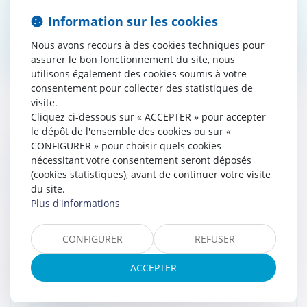
dans le context...
Information sur les cookies
Lire la suite
Nous avons recours à des cookies techniques pour
assurer le bon fonctionnement du site, nous
utilisons également des cookies soumis à votre
consentement pour collecter des statistiques de
visite.
Cliquez ci-dessous sur « ACCEPTER » pour accepter
le dépôt de l'ensemble des cookies ou sur «
LA PORTÉE DE L’ENGAGEMENT DE
CONFIGURER » pour choisir quels cookies
nécessitant votre consentement seront déposés
CAUTION D’UNE SAS PRIS PAR SON
(cookies statistiques), avant de continuer votre visite
PRÉSIDENT EN DÉPASSEMENT DE SON
du site.
OBJET SOCIAL
Plus d'informations
Droit des sociétés
/
Droit des sociétés commerciales
et professionnelles
CONFIGURER
REFUSER
La société par action simplifiée est engagée par le
cautionnement pris par son président en
ACCEPTER
dépassement de son objet social. Privée de recours
personnel en contribution contre l...