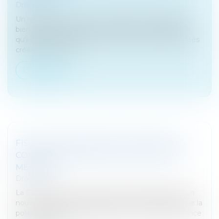
Droit fiscal
Un restaurateur achète en qualité de marchand de
biens plusieurs fonds de commerce de restauration
qu’il apporte quelques années plus tard à des sociétés
créées à cet effet...
Lire la suite
FISCALITÉ ÉQUITABLE ET SIMPLIFIÉE: LA
COMMISSION PROPOSE DE NOUVELLES
MESURES
Droit fiscal
La Commission européenne a adopté aujourd'hui un
nouveau paquet fiscal ambitieux afin de garantir que la
politique fiscale de l'UE apporte un soutien à la relance