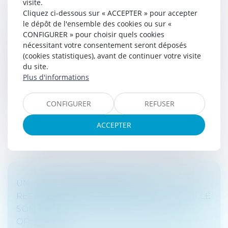
visite.
Cliquez ci-dessous sur « ACCEPTER » pour accepter
LE POINT SUR LES DISPOSITIFS ANTI-ABUS
le dépôt de l'ensemble des cookies ou sur «
ET LEUR UTILISATION À L’INTERNATIONAL
CONFIGURER » pour choisir quels cookies
Droit fiscal
nécessitant votre consentement seront déposés
Le régime français de territorialité est fondé sur l’article
(cookies statistiques), avant de continuer votre visite
209-I du Code général des impôts (CGI) qui pose le
du site.
principe selon lequel «… les bénéfices passibles de
Plus d'informations
l’impôt sur l...
CONFIGURER
REFUSER
Lire la suite
ACCEPTER
UN EXPERT-COMPTABLE JUGÉ
RESPONSABLE DE NE PAS AVOIR CONSEILLÉ
SON CLIENT SUR LA FISCALITÉ D’UNE
OPÉRATION