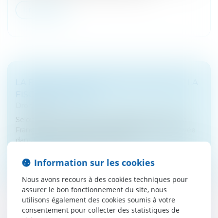
Lire la suite
LA FRANCE CHAMPIONNE D'EUROPE DE LA
FISCALITÉ EN 2018
Droit fiscal
Selon l'Office européen de statistiques Eurostat, la
France était encore le pays à la fiscalité la plus élevée
dans l'Union européenne en 2018...
Lire la suite
Information sur les cookies
Nous avons recours à des cookies techniques pour
assurer le bon fonctionnement du site, nous
utilisons également des cookies soumis à votre
consentement pour collecter des statistiques de