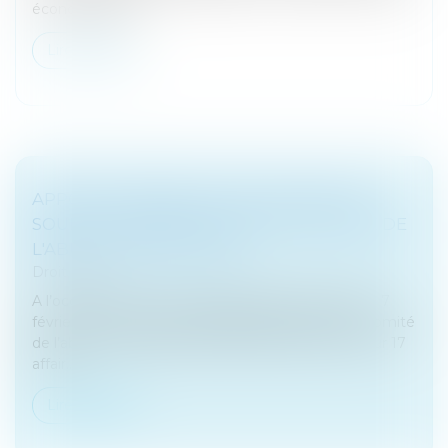
économique et...
Lire la suite
APPORT-CESSION ET STIPULATION DE
SOULTE : 17 NOUVEAUX AVIS DU COMITÉ DE
L'ABUS DE DROIT FISCAL
Droit fiscal
A l’occasion de trois nouvelles séances( 23 janvier, 7
février et 5 mars) rendues publiques le 26 juin le comité
de l’abus de l’abus de droit fiscal s’est prononcé sur 17
affair...
Lire la suite