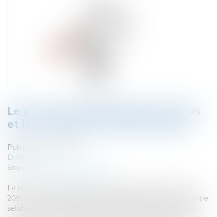
Le point sur les dispositifs anti-abus
et leur utilisation à l’international
Publié le :
30/09/2020
Droit fiscal
Source :
www.actu-juridique.fr
Le régime français de territorialité est fondé sur l’article
209-I du Code général des impôts (CGI) qui pose le principe
selon lequel «… les bénéfices passibles de l’impôt sur les