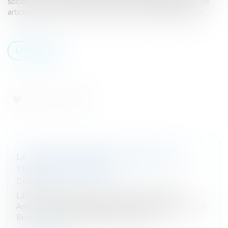
sociétés sont déterminés d’après les règles fixées par les
articles 34 à 45, 53-A à 57, 237 ter-A et 302 septies-A-bis...
Lire la suite
LA FRANCE TAXERA LES GÉANTS DE LA
TECH DÈS DÉCEMBRE
Droit fiscal
La France aura sa taxe pour les GAFA (Google,
Amazon, Facebook, Apple) d'ici décembre 2020 selon
Bruno Le Maire, ministre de l'économie...