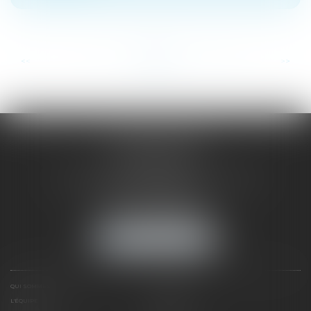
...
...
<<
<
7
8
9
10
11
12
13
>
>>
SAÔNE RHÔNE
AVOCATS
1 Avenue du Chater - Bâtiment E1 - BP 33
69340 FRANCHEVILLE
Tél :
04 72 38 31 60
Fax : 04 78 34 81 62
NOUS LOCALISER
QUI SOMMES NOUS ?
EXPERTISES
L'ÉQUIPE
NOS CLIENTS