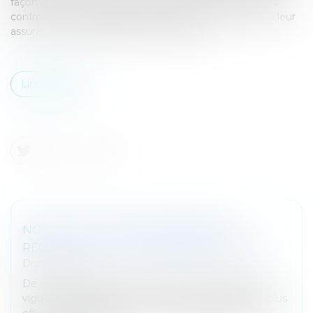
façon à faciliter la vie des entreprises et des particuliers
confrontés à des problèmes de double imposition et à leur
assurer une plus grande sécurité fiscale...
Lire la suite
NOUVEAU SYSTÈME EUROPÉEN DE
RÈGLEMENT DES DIFFÉRENDS FISCAUX
Droit fiscal
De nouvelles règles de l’UE entrent aujourd’hui en
vigueur pour garantir une résolution plus rapide et plus
efficace des différends en matière fiscale entre les