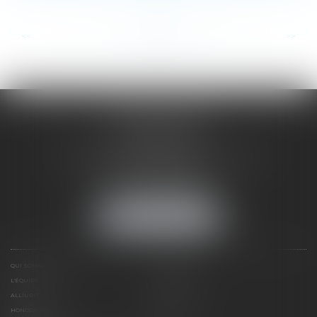
...
...
<<
<
11
12
13
14
15
16
17
>
>>
SAÔNE RHÔNE
AVOCATS
1 Avenue du Chater - Bâtiment E1 - BP 33
69340 FRANCHEVILLE
Tél :
04 72 38 31 60
Fax : 04 78 34 81 62
NOUS LOCALISER
QUI SOMMES NOUS ?
EXPERTISES
L'ÉQUIPE
NOS CLIENTS
ALLIURIS
CONTACT
HONORAIRES
PLAN DU SITE