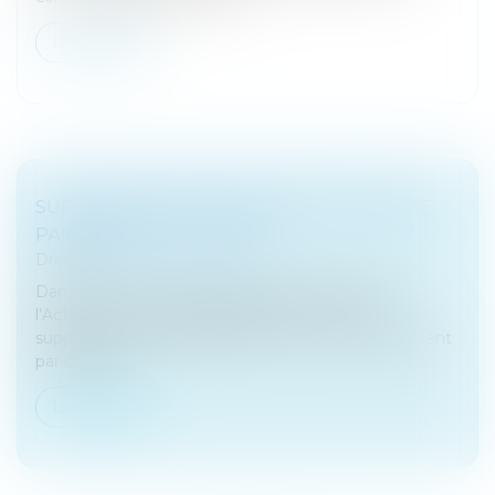
Lire la suite
SUPPRESSION DES PÉNALITÉS EN CAS DE
PAIEMENT PAR CHÈQUE
Droit fiscal
Dans un communiqué de presse, le ministre de
l’Action et des comptes publics a annoncé la
suppression de la pénalité de 15 € en cas de paiement
par chèque...
Lire la suite