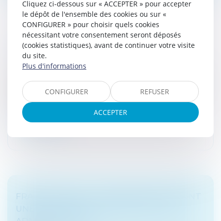
Cliquez ci-dessous sur « ACCEPTER » pour accepter
le dépôt de l'ensemble des cookies ou sur «
CONFIGURER » pour choisir quels cookies
nécessitant votre consentement seront déposés
(cookies statistiques), avant de continuer votre visite
LE VOLET FISCAL DE LA LOI PACTE
du site.
Droit fiscal
Plus d'informations
La loi Pacte réforme, entre autres, les seuils d’effectifs,
les règles relatives au PEA, modifie les dispositifs
CONFIGURER
REFUSER
d’épargne salariale et prévoit une réforme d’ensemble
de l’éparg...
ACCEPTER
Lire la suite
FRAUDE FISCALE : LES MINISTRES VEULENT
UNE COOPÉRATION ENTRE JUSTICE ET
ADMINISTRATION