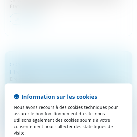
États membres, d...
Lire la suite
CONTRÔLE FISCAL ET SAISINE DE
L’INTERLOCUTEUR DÉPARTEMENTAL
Droit fiscal
Dans le cadre d’un contrôle fiscal, la garantie pour le
contribuable d’obtenir un entretien avec l’interlocuteur
Information sur les cookies
départemental ne s’applique qu’aux rectifications
Nous avons recours à des cookies techniques pour
visées dans sa...
assurer le bon fonctionnement du site, nous
utilisons également des cookies soumis à votre
Lire la suite
consentement pour collecter des statistiques de
visite.