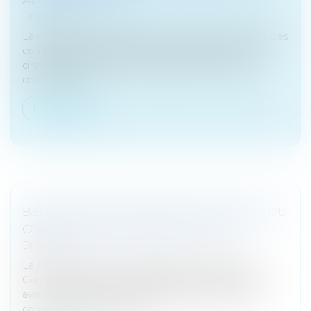
Droit fiscal
La ministre de la justice et le ministre de l’action et des
comptes publics ont diffusé le 7 mars dernier une
circulaire commune sur la fraude fiscale. Si cette
circulaire revie...
Lire la suite
BERCY PUBLIE QUATRE NOUVEAUX AVIS DU
COMITÉ DE L'ABUS DE DROIT FISCAL
Droit fiscal
La DGFiP vient de rendre publique la séance du
Comité de l’Abus de droit fiscal du 12 octobre 2018 :
avis rendus par le comité de l’abus de droit fiscal
commentés par l’administ...