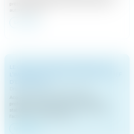
prêts que les organismes de sécurité sociale sont
autorisés à effec...
Lire la suite
LE CHOIX DU MODE DE DÉTENTION DE
L’IMMEUBLE D’EXPLOITATION PAR LE CHEF
D’ENTREPRISE
Droit fiscal
/
Fiscalité des professionnels
Acquérir l’immeuble dans lequel l’activité
professionnelle est exercée permet d’assurer la
stabilité du lieu d’exploitation et par là même de
l’activité. Le chef d’entreprise a...
Lire la suite