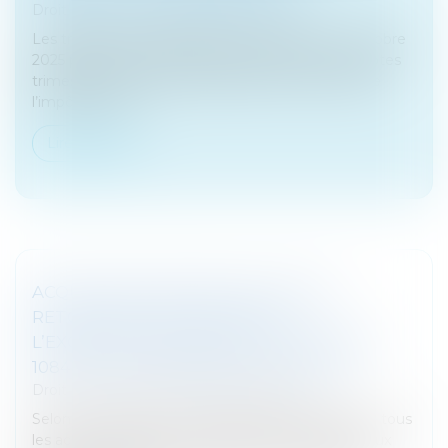
Droit fiscal
/
Fiscalité des professionnels
Les travailleurs indépendants ont jusqu’au 1er octobre
2025 pour opter, à partir de 2026, pour des acomptes
trimestriels au titre du prélèvement à la source de
l’impôt sur le re...
Lire la suite
ACQUISITION DES PARTS D’UNE SCI :
RETOUR SUR LES LIMITES DE
L’EXONÉRATION PRÉVUE PAR L’ARTICLE
1084 DU CODE GÉNÉRAL DES IMPÔTS
Droit fiscal
/
Fiscalité des professionnels
Selon l’article 1084 du Code général des impôts, « tous
les actes relatifs aux acquisitions d’immeuble et aux