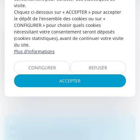
visite.
Cliquez ci-dessous sur « ACCEPTER » pour accepter
le dépôt de l'ensemble des cookies ou sur «
CONFIGURER » pour choisir quels cookies
CRÉATION D’UN GROUPE TVA : OPTEZ
nécessitant votre consentement seront déposés
(cookies statistiques), avant de continuer votre visite
AVANT LE 31 OCTOBRE 2025 !
du site.
Droit fiscal
/
Fiscalité des professionnels
Plus d'informations
Les entreprises qui souhaitent créer un groupe TVA à
partir de 2026 doivent opter pour ce régime au plus
CONFIGURER
REFUSER
tard le 31 octobre prochain...
ACCEPTER
Lire la suite
IMPÔT À LA SOURCE 2026 : ACOMPTES
MENSUELS OU TRIMESTRIELS ?