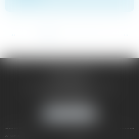
...
<<
<
1
2
3
4
5
6
7
>
>>
SAÔNE RHÔNE
AVOCATS
1 Avenue du Chater - Bâtiment E1 - BP 33
69340 FRANCHEVILLE
Tél :
04 72 38 31 60
Fax : 04 78 34 81 62
NOUS LOCALISER
QUI SOMMES NOUS ?
EXPERTISES