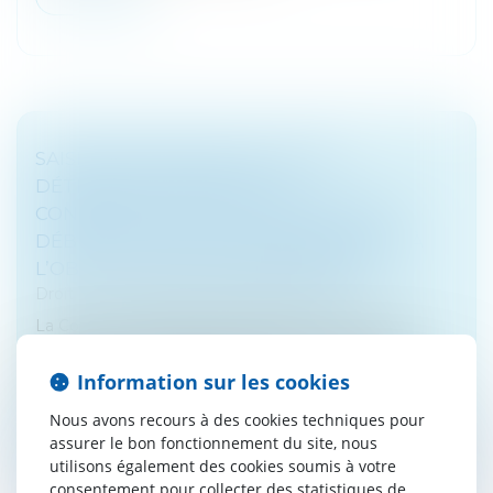
SAISIE ADMINISTRATIVE À TIERS
DÉTENTEUR : ABSENCE DE
CONDAMNATION DU TIERS SAISI NON
DÉBITEUR MALGRÉ UN MANQUEMENT À
L’OBLIGATION DE RENSEIGNEMENT !
Droit fiscal
/
Fiscalité des professionnels
La Cour de cassation coupe court à une tentative
d’exception en matière fiscale. Saisie d’un moyen
soutenant que les règles classiques de la saisie-
Information sur les cookies
attribution ne vaudraient pa...
Nous avons recours à des cookies techniques pour
Lire la suite
assurer le bon fonctionnement du site, nous
utilisons également des cookies soumis à votre
consentement pour collecter des statistiques de