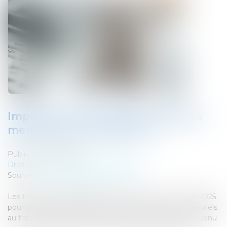
Impôt à la source 2026 : acomptes
mensuels ou trimestriels ?
Publié le :
01/09/2025
Droit fiscal
/
Fiscalité des professionnels
Source :
cabinet-rs.expert-infos.com
Les travailleurs indépendants ont jusqu’au 1er octobre 2025
pour opter, à partir de 2026, pour des acomptes trimestriels
au titre du prélèvement à la source de l’impôt sur le revenu