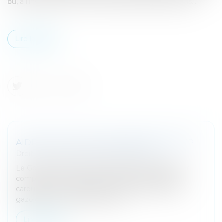
ou, à l’inverse, pour revenir à des acomptes mensuels...
Lire la suite
AIDE GNL POUR LES ENTREPRISE DU BTP
Droit fiscal
/
Fiscalité des professionnels
Le Gouvernement met en place un dispositif pour
compenser une partie de la hausse des coûts de
carburant pour les petites entreprises utilisant du
gazole non routier (GNR). Jusq...
Lire la suite