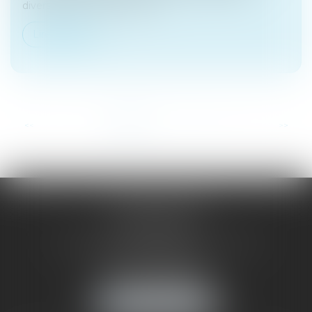
diverses sommes pour les a...
Lire la suite
...
<<
<
1
2
3
4
5
6
7
>
>>
SAÔNE RHÔNE
AVOCATS
1 Avenue du Chater - Bâtiment E1 - BP 33
69340 FRANCHEVILLE
Tél :
04 72 38 31 60
Fax : 04 78 34 81 62
NOUS LOCALISER