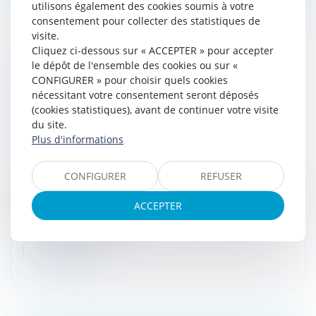
utilisons également des cookies soumis à votre
consentement pour collecter des statistiques de
visite.
Cliquez ci-dessous sur « ACCEPTER » pour accepter
le dépôt de l'ensemble des cookies ou sur «
PETITES ENTREPRISES : RAPPEL DES
CONFIGURER » pour choisir quels cookies
OPTIONS À EXERCER D'ICI MAI-JUIN
nécessitant votre consentement seront déposés
PROCHAIN < BÉNÉFICES INDUSTRIELS ET
(cookies statistiques), avant de continuer votre visite
COMMERCIAUX < FISCAL - ÉDITIONS
du site.
FRANCIS LEFEBVRE
Plus d'informations
Droit fiscal
/
Fiscalité des professionnels
Les entreprises qui souhaitent se placer sous un
CONFIGURER
REFUSER
régime différent d'imposition des bénéfices doivent
formuler une option expresse en ce sens lors du dépôt
ACCEPTER
prochain, selon le cas...
Lire la suite