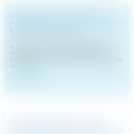
ANNULATION D’UN AVIS DE MISE EN
RECOUVREMENT : RAPPEL DES LIMITES DES
POUVOIRS DU JUGE FISCAL
Droit fiscal
/
Fiscalité des professionnels
Une société, exerçant une activité d’entrepositaire
agréé et assurant le stockage et la logistique de
produits soumis à accise, avait fait l’objet d’un contrôle
portant sur les...
Lire la suite
GEL JUSQU’AU 1ER JUIN DU SEUIL DE
FRANCHISE EN BASE DE TVA À 25.000 € : LES