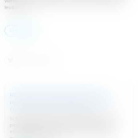
viennent d’être apportées concernant cette exception :
lesquelles ?..
Lire la suite
RECOURS POUR EXCÈS DE POUVOIR :
POSSIBLE CONTRE UN RESCRIT FISCAL ?
Droit fiscal
/
Fiscalité des professionnels
Si, par principe, le recours pour excès de pouvoir ne
peut pas être exercé contre un rescrit fiscal, une
exception a néanmoins été instaurée en 2016. De
nouvelles précisions vie...