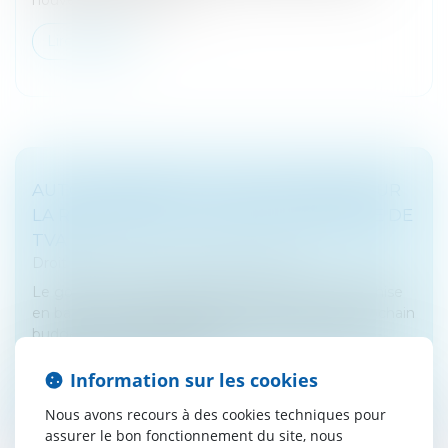
Lire la suite
AUTO-ENTREPRISE : COUP DE FREIN POUR
LA RÉFORME DE LA FRANCHISE EN BASE DE
TVA
Droit fiscal
/
Fiscalité des professionnels
Le gouvernement suspend la réforme de la franchise
en base de TVA dans l’attente de l’examen du prochain
budget, un soulagement pour de nombreux auto-
entrepreneurs et pour les p...
Information sur les cookies
Lire la suite
Nous avons recours à des cookies techniques pour
assurer le bon fonctionnement du site, nous