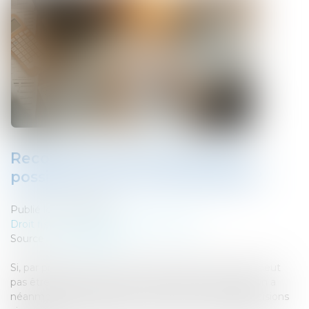
Recours pour excès de pouvoir :
possible contre un rescrit fiscal ?
Publié le :
23/06/2025
Droit fiscal
/
Fiscalité des professionnels
Source :
www.weblex.fr
Si, par principe, le recours pour excès de pouvoir ne peut
pas être exercé contre un rescrit fiscal, une exception a
néanmoins été instaurée en 2016. De nouvelles précisions