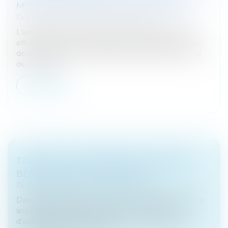
MESURES TRANSITOIRES COMMENTÉES
Droit fiscal
/
Fiscalité des professionnels
L’administration vient de confirmer dans le bulletin
officiel des finances publiques, le gel jusqu’au 1er juin
de la mesure prévoyant la baisse à 25.000 € du seuil
de franchise...
Lire la suite
TAXE SUR LES ASSURANCES : COMMENT
BÉNÉFICIER DU TAUX RÉDUIT ?
Droit fiscal
/
Fiscalité des professionnels
Dans l’affaire portée devant la Cour de cassation, une
société assujettie à la taxe sur les conventions
d’assurances s’était spontanément acquittée de