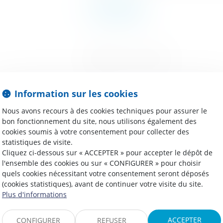
Lire la suite
Information sur les cookies
Nous avons recours à des cookies techniques pour assurer le
bon fonctionnement du site, nous utilisons également des
ER LES
FISCALITÉ LOCAL
cookies soumis à votre consentement pour collecter des
NE DE 1000 €
FISCALES DES CO
statistiques de visite.
Cliquez ci-dessous sur « ACCEPTER » pour accepter le dépôt de
DÉPARTEMENTS
l'ensemble des cookies ou sur « CONFIGURER » pour choisir
Droit fiscal
/
Fiscalité
des sommets inédits,
quels cookies nécessitant votre consentement seront déposés
étaires, êtes-vous
En 2025, des commun
(cookies statistiques), avant de continuer votre visite du site.
ro...
Plus d'informations
contribuer au redres
nouveau dispositif de 
ACCEPTER
CONFIGURER
REFUSER