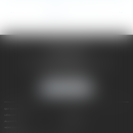
...
<<
<
1
2
3
4
5
6
7
>
>>
SAÔNE RHÔNE
AVOCATS
1 Avenue du Chater - Bâtiment E1 - BP 33
69340 FRANCHEVILLE
Tél :
04 72 38 31 60
Fax : 04 78 34 81 62
NOUS LOCALISER
QUI SOMMES NOUS ?
EXPERTISES
L'ÉQUIPE
NOS CLIENTS
ALLIURIS
CONTACT
HONORAIRES
PLAN DU SITE