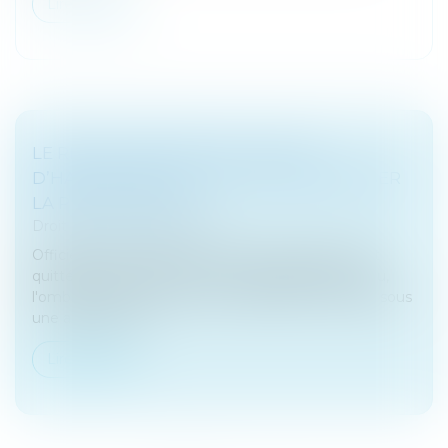
Lire la suite
LE RETOUR DISCRET DE LA TAXE
D’HABITATION, OU L’ART DE FAIRE PASSER
LA PILULE FISCALE
Droit fiscal
/
Fiscalité locale
Officiellement supprimée, elle n'a jamais vraiment
quitté les esprits. Dans un climat budgétaire tendu,
l'ombre d'une nouvelle taxe d'habitation ressurgit sous
une autre forme....
Lire la suite