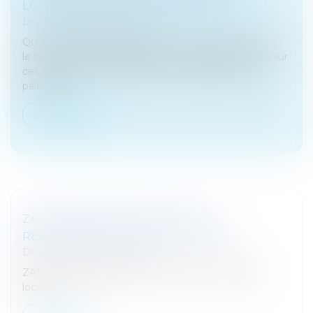
LOCATAIRE, QUI PAIE QUOI EN 2025 ?
Droit fiscal
/
Fiscalité locale
Qui est responsable du paiement de la taxe foncière :
le locataire ou le propriétaire ? SeLoger fait le point sur
cet impôt. S'il est supporté par le propriétaire, son
paiement...
Lire la suite
ZAN : DES DÉPUTÉES VEULENT
RÉORIENTER LA FISCALITÉ LOCALE
Droit fiscal
/
Fiscalité locale
ZAN : des députées veulent réorienter la fiscalité
locale...