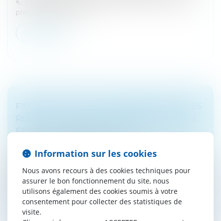
€. Propriétaires, êtes-vous prêts à faire face à cette
pression financière cro...
Lire la suite
FISCALITÉ LOCALE : PRÉLÈVEMENT SUR LES
RECETTES FISCALES DES COMMUNES, DES
EPCI ET DES DÉPARTEMENTS
Droit fiscal
/
Fiscalité locale
Information sur les cookies
En 2025, des communes, des EPCI et des
départements vont contribuer au redressement des
Nous avons recours à des cookies techniques pour
finances publiques via le nouveau dispositif de lissage
assurer le bon fonctionnement du site, nous
conjoncturel des recettes fiscale...
utilisons également des cookies soumis à votre
consentement pour collecter des statistiques de
Lire la suite
visite.