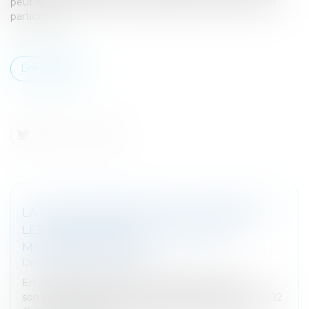
peut aussi concerner le locataire, dans certains cas bien
particuliers...
Lire la suite
LA TAXE FONCIÈRE 2025 FAIT TREMBLER
LES PROPRIÉTAIRES : UNE HAUSSE
MOYENNE DE 1000 €
Droit fiscal
/
Fiscalité locale
En 2025, la taxe foncière pourrait atteindre des
sommets inédits, avec une hausse moyenne de 1 092