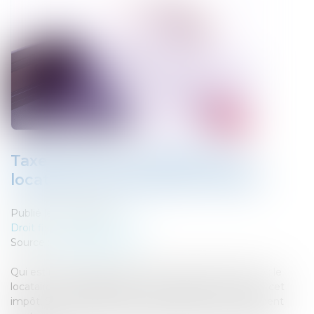
Taxe foncière : propriétaire ou
locataire, qui paie quoi en 2025 ?
Publié le :
10/06/2025
Droit fiscal
/
Fiscalité locale
Source :
edito.seloger.com
Qui est responsable du paiement de la taxe foncière : le
locataire ou le propriétaire ? SeLoger fait le point sur cet
impôt. S'il est supporté par le propriétaire, son paiement