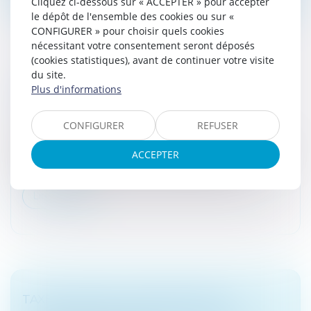
Cliquez ci-dessous sur « ACCEPTER » pour accepter
le dépôt de l'ensemble des cookies ou sur «
CONFIGURER » pour choisir quels cookies
nécessitant votre consentement seront déposés
(cookies statistiques), avant de continuer votre visite
du site.
TRANSFÉRER UNE ACTIVITÉ EN ZFRR :
Plus d'informations
POUR QUELS AVANTAGES ?
Droit fiscal
/
Fiscalité locale
CONFIGURER
REFUSER
Les entreprises créées ou reprises en zone « France
ruralités revitalisation » (ZFRR) bénéficient notamment
ACCEPTER
d’une exonération d’impôt sur les bénéfices...
Lire la suite
TAXE FONCIÈRE : PROPRIÉTAIRE OU