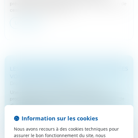
prévention, et avant que la société soit en situation de
cessation des paiements, il p...
Lire la suite
LES LIQUIDATIONS JUDICIAIRES SIMPLIFIÉES
VONT SE MULTIPLIER
Droit des sociétés
/
Procédures collectives
Une liquidation judiciaire simplifiée, c'est une
procédure qui doit conduire à la liquidation très rapide
d'une entreprise. La loi PACTE avait souhaité que
davantage d'entrepris...
Information sur les cookies
Lire la suite
Nous avons recours à des cookies techniques pour
assurer le bon fonctionnement du site, nous