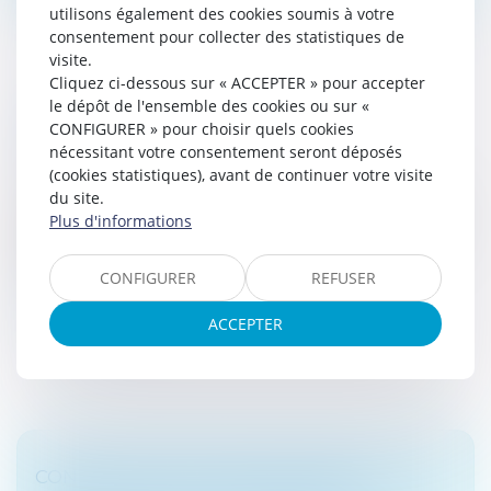
utilisons également des cookies soumis à votre
consentement pour collecter des statistiques de
visite.
Cliquez ci-dessous sur « ACCEPTER » pour accepter
le dépôt de l'ensemble des cookies ou sur «
LA MESURE D'INTERDICTION DE GÉRER
CONFIGURER » pour choisir quels cookies
DOIT ÊTRE MOTIVÉE
nécessitant votre consentement seront déposés
Droit des sociétés
/
Procédures collectives
(cookies statistiques), avant de continuer votre visite
du site.
Le tribunal qui prononce une mesure d'interdiction de
Plus d'informations
gérer doit motiver sa décision, tant sur le principe que
sur le quantum de la sanction, au regard de la gravité
des fautes...
CONFIGURER
REFUSER
Lire la suite
ACCEPTER
CONTESTATION D’UNE CRÉANCE ET