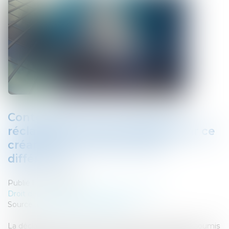
Contestation d’une créance et
réclamation de sommes dues par ce
créancier sont deux actions
différentes
Publié le :
22/11/2019
Droit des sociétés
/
Procédures collectives
Source :
www.gazette-du-palais.fr
La déclaration d’une créance au passif d’un débiteur soumis