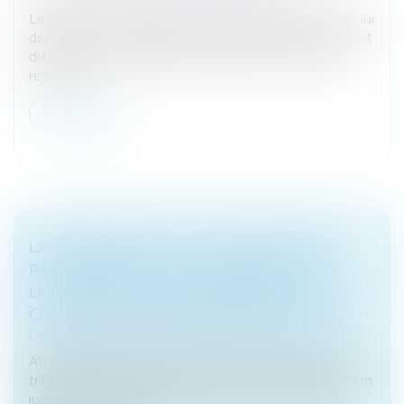
Le bailleur, qui agit devant le juge-commissaire pour lui
demander la constatation de la résiliation de plein droit
du bail, sans revendiquer le bénéfice d’une clause
résolutoir...
Lire la suite
LA CONVERSION DE LA PROCÉDURE DE
REDRESSEMENT JUDICIAIRE EN UNE
LIQUIDATION EST SUBORDONNÉE À LA
CONVOCATION RÉGULIÈRE DU DÉBITEUR
Droit des sociétés
/
Procédures collectives
Attendu qu’aux termes du premier de ces textes, le
tribunal ne peut statuer sur l’ouverture de la liquidation
judiciaire d’un débiteur qu’après avoir entendu ou