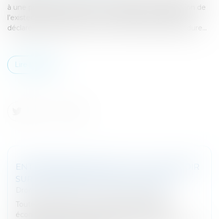
à une procédure collective ne tend qu’à la constatation de
l’existence, de la nature et du montant de la créance
déclarée, appréciés au jour de l’ouverture de la procédure...
Lire la suite
ENTREPRISE EN DIFFICULTÉ : TOUT SAVOIR
SUR LA PROCÉDURE DE SAUVEGARDE
Droit des sociétés
/
Procédures collectives
Toute entreprise peut connaitre des difficultés
économiques et financières. Dans un but de