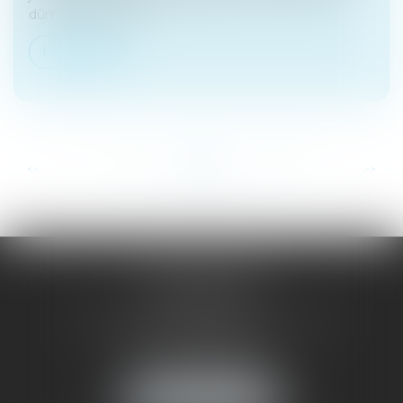
dûment appelé ce...
Lire la suite
...
...
<<
<
20
21
22
23
24
25
26
>
>>
SAÔNE RHÔNE
AVOCATS
1 Avenue du Chater - Bâtiment E1 - BP 33
69340 FRANCHEVILLE
Tél :
04 72 38 31 60
Fax : 04 78 34 81 62
NOUS LOCALISER