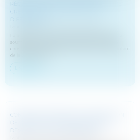
RÉCLAMATION DE SOMMES DUES PAR CE
CRÉANCIER SONT DEUX ACTIONS
DIFFÉRENTES
Droit des sociétés
/
Procédures collectives
La déclaration d’une créance au passif d’un débiteur
soumis à une procédure collective ne tend qu’à la
constatation de l’existence, de la nature et du montant
de la créance décl...
Lire la suite
COMMENT REVENDIQUER LA RÉSILIATION
DE PLEIN DROIT DU BAIL COMMERCIAL
DEVANT LE JUGE-COMMISSAIRE
Droit des sociétés
/
Procédures collectives