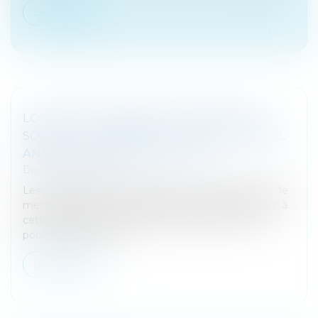
Lire la suite
LOI SUR LE DEVOIR DE VIGILANCE DES
SOCIÉTÉS : LE CONSEIL CONSTITUTIONNEL
ANNULE L’AMENDE CIVILE - EFL
Droit des sociétés
Les sociétés tenues d'élaborer, de rendre public et de
mettre en œuvre un plan de vigilance et manquant à
cette obligation n’encourront pas l’amende civile
pouvant s’élever à 30...
Lire la suite