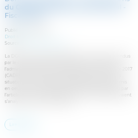
du Comité de l'abus de droit fiscal -
Fiscalonline
Publié le :
05/04/2017
Droit fiscal
Source :
www.fiscalonline.com
La DGFiP vient de rendre publique 3 nouveaux avis rendus
par le comité de l’abus de droit fiscal commentés par
l’administration dans le cadre de sa séance du 2 février 2017
(CADF/AC n° 2/2017). Les trois affaires concernent des
situations au titre desquelles l’administration fiscale a mis
en oeuvre de procédure de l’abus de droit fiscal prévu par
l’article L64 du LPF estimant que les actes passés devaient
s’analyser en donation déguisée...
Lire la suite