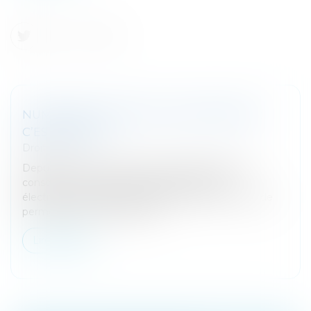
NUMÉRISATION DES FACTURES PAPIER :
C’EST PERMIS !
Droit fiscal
Depuis le 30 mars 2017, les entreprises peuvent
conserver leurs factures papier sous forme
électronique pendant le délai fiscal de 6 ans. Afin de
permettre un contrôle de l’a...
Lire la suite