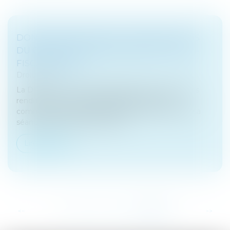
DONATION DÉGUISÉE : 3 NOUVEAUX AVIS
DU COMITÉ DE L'ABUS DE DROIT FISCAL -
FISCALONLINE
Droit fiscal
La DGFiP vient de rendre publique 3 nouveaux avis
rendus par le comité de l’abus de droit fiscal
commentés par l’administration dans le cadre de sa
séance du 2 février 2017 (CAD...
Lire la suite
...
<<
<
249
250
251
252
253
254
255
>
>>