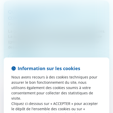
QU’EST-CE QU’UNE GARANTIE
COMMERCIALE ?
Droit commercial
La garantie commerciale s'ajoute aux garanties légales.
La souscription d'un contrat de garantie commerciale
(gratuite ou payante) ne vous prive pas du bénéfice
des garanties lé...
Lire la suite
Information sur les cookies
Nous avons recours à des cookies techniques pour
assurer le bon fonctionnement du site, nous
utilisons également des cookies soumis à votre
consentement pour collecter des statistiques de
CRÉATION D'ENTREPRISE : COMMENT
visite.
DÉCLARER VOTRE ACTIVITÉ ?
Cliquez ci-dessous sur « ACCEPTER » pour accepter
Droit des sociétés
le dépôt de l'ensemble des cookies ou sur «