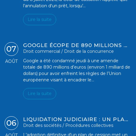
l'annulation d'un prêt, lorsqu'...
Lire la suite
GOOGLE ÉCOPE DE 890 MILLIONS D'EUROS D'AMENDE POUR VIOLATION DES RÈGLES EUROPÉENNES DE CONCURRENCE
07
Droit commercial
/
Droit de la concurrence
Google a été condamné jeudi à une amende
AOÛT
totale de 890 millions d’euros (environ 1 milliard de
dollars) pour avoir enfreint les règles de l’Union
européenne visant à encadrer le...
Lire la suite
LIQUIDATION JUDICIAIRE : UN PLAN DE CESSION DÉFINITIVEMENT ARRÊTÉ FAIT OBSTACLE À SON EXTENSION
06
Droit des sociétés
/
Procédures collectives
L'adoption définitive d'un plan de cession met un
AOÛT