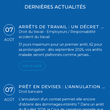
DERNIÈRES ACTUALITÉS
ARRÊTS DE TRAVAIL : UN DÉCRET PLAFONNE POUR LA PREMIÈRE FOIS LEUR DURÉE À PARTIR DU 1ER SEPTEMBRE 2026
07
Droit du travail - Employeurs
/
Responsabilité
accident du travail
AOÛT
31 jours maximum pour un premier arrêt, 62 pour
sa prolongation : dès septembre 2026, vos arrêts
maladie seront plafonnés comme jamais...
Lire la suite
PRÊT EN DEVISES : L'ANNULATION DU CONTRAT EXCLUT-ELLE TOUTE INDEMNISATION COMPLÉMENTAIRE ?
07
Droit bancaire
L'annulation d'un contrat permet-elle encore
AOÛT
d'obtenir des dommages-intérêts ? Dans un arrêt
du 8 juillet 2026, la Cour de cassation rappelle que