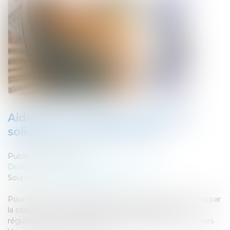
Aides aux entreprises : fonds de
solidarité, coûts fixes, PGE...
Publié le :
20/05/2021
Droit des sociétés
/
Procédures collectives
Source :
www.journaldunet.com
Pour faire face aux difficultés économiques provoquées par
la crise du coronavirus, le gouvernement dévoile
régulièrement de nouvelles salves d'aides aux entreprises.