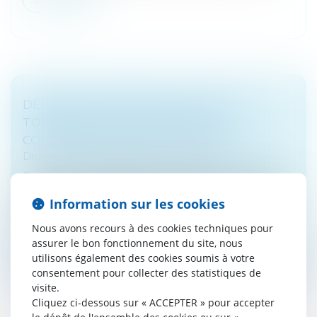
DÉPÔT DES LIASSES FISCALES : UNE
TOLÉRANCE POUR LES EXPERTS-
COMPTABLES JUSQU'AU 30 JUIN 2021
Droit fiscal
/
Fiscalité des professionnels
Dans une lettre adressée à l'ensemble de la profession
comptable, le Président du CSOEC, Lionel Canesi,
Information sur les cookies
annonce qu'une tolérance est accordée par
l'administration fiscale, jusqu...
Nous avons recours à des cookies techniques pour
assurer le bon fonctionnement du site, nous
Lire la suite
utilisons également des cookies soumis à votre
consentement pour collecter des statistiques de
visite.
Cliquez ci-dessous sur « ACCEPTER » pour accepter