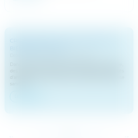
CRISE SANITAIRE : AMORTISSEMENT DES
BIENS NON UTILISÉS
Droit fiscal
/
Fiscalité des professionnels
Dans une réponse écrite, le ministère de l’Économie,
des Finances et de la Relance a précisé les modalités
d’amortissement des biens non utilisés durant la crise
sanitaire.
Lire la suite
...
...
<<
<
162
163
164
165
166
167
168
>
>>