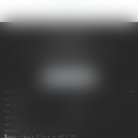
SAÔNE RHÔNE
AVOCATS
1 Avenue du Chater - Bâtiment E1 - BP 33
69340 FRANCHEVILLE
Tél :
04 72 38 31 60
Fax : 04 78 34 81 62
NOUS LOCALISER
QUI SOMMES NOUS ?
EXPERTISES
L'ÉQUIPE
NOS CLIENTS
ALLIURIS
CONTACT
HONORAIRES
PLAN DU SITE
MENTIONS LÉGALES
CGV
ARTICLES
Septeo Digital & Services © 2023