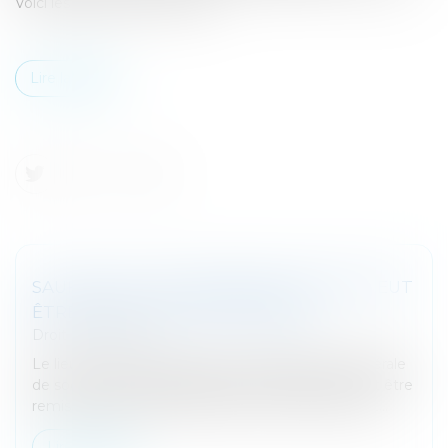
Voici les principales mesures...
Lire la suite
SAUF ABUS, UNE ASSEMBLÉE DE SARL PEUT
ÊTRE TENUE LOIN DE SON SIÈGE
Droit des sociétés
Le lieu choisi pour la tenue d’une assemblée générale
de société à responsabilité limitée (SARL) ne peut être
remis en cause qu’en présence d’un abus de droit...
Lire la suite