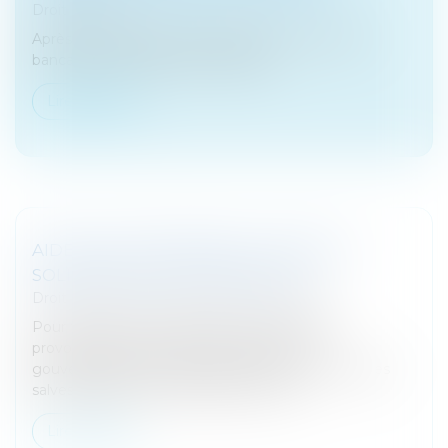
Droit bancaire
Après un décès, sauf cas particulier, les comptes
bancaires de l’usager sont bloqués...
Lire la suite
AIDES AUX ENTREPRISES : FONDS DE
SOLIDARITÉ, COÛTS FIXES, PGE...
Droit des sociétés
/
Procédures collectives
Pour faire face aux difficultés économiques
provoquées par la crise du coronavirus, le
gouvernement dévoile régulièrement de nouvelles
salves d'aides aux entreprises. Voici les...
Lire la suite