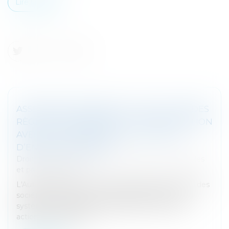
Lire la suite
ASSEMBLÉES GÉNÉRALES : ÉVOLUTION DES
RÈGLES CONCERNANT LA COMMUNICATION
AVEC LES ACTIONNAIRES ET LA DATE
D’ENREGISTREMENT
Droit des sociétés
/
Droit des sociétés commerciales
et professionnelles
L'Autorité des marchés financiers attire l'attention des
sociétés cotées sur un marché réglementé ou un
système multilatéral de négociation, et de leurs
actionnaires, sur l’entr...