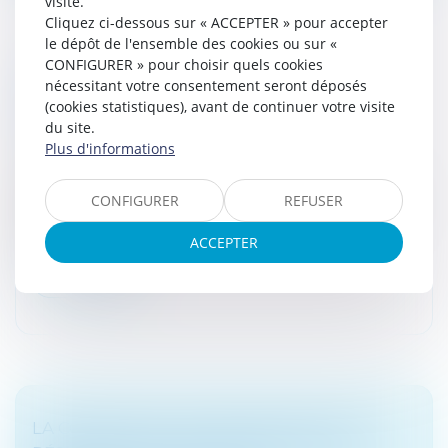
visite.
Cliquez ci-dessous sur « ACCEPTER » pour accepter
le dépôt de l'ensemble des cookies ou sur «
CONFIGURER » pour choisir quels cookies
PUBLICITÉ DES CESSIONS DE PARTS
nécessitant votre consentement seront déposés
SOCIALES DE SOCIÉTÉS CIVILES : DE
(cookies statistiques), avant de continuer votre visite
NOUVELLES FORMALITÉS
du site.
Droit des sociétés
/
Transmission d’entreprise
Plus d'informations
Un décret n° 2026-340 du 30 avril 2026 relatif aux
formalités des entreprises vient entre autres modifier
CONFIGURER
REFUSER
les formalités entourant la publicité des cessions de
parts sociales de...
ACCEPTER
Lire la suite
LA CONNEXITÉ DES CRÉANCES NE PEUT