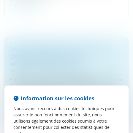
Lire la suite
BAUX COMMERCIAUX : VOUS POUVEZ
DÉSORMAIS DEMANDER LA
MENSUALISATION DU LOYER
Droit commercial
/
Baux commerciaux
Adoptée en avril dans le cadre de la loi de simplification
de la vie économique, la réforme des baux
commerciaux s’inscrit dans la continuité des évolutions
Information sur les cookies
engagées par la loi...
Nous avons recours à des cookies techniques pour
Lire la suite
assurer le bon fonctionnement du site, nous
utilisons également des cookies soumis à votre
consentement pour collecter des statistiques de