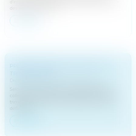
d’interprétation du juge lorsqu’un contrat comporte
des stipulations claires...
Lire la suite
PRÈS DE 19.000 DÉFAILLANCES AU 1ER
TRIMESTRE 2026
Droit des sociétés
/
Procédures collectives
Selon le groupe Altares, avec 18 986 procédures
collectives ouvertes depuis le début d’année, le 1er
trimestre se clôture sur une hausse de +6,4 % des
défaillances...
Lire la suite