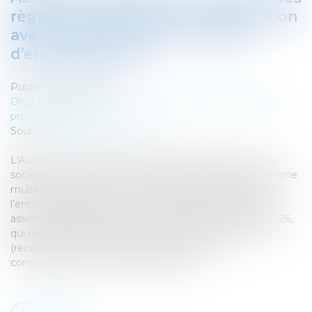
règles concernant la communication
avec les actionnaires et la date
d’enregistrement
Publié le :
02/06/2026
Droit des sociétés
/
Droit des sociétés commerciales et
professionnelles
Source :
www.amf-france.org
L'Autorité des marchés financiers attire l'attention des
sociétés cotées sur un marché réglementé ou un système
multilatéral de négociation, et de leurs actionnaires, sur
l’entrée en vigueur de nouvelles règles applicables aux
assemblées générales, issues du décret du 13 février 2026,
qui modifie la date d’enregistrement des actionnaires
(record date) et modernise les modalités de
communication avec les actionnaires...