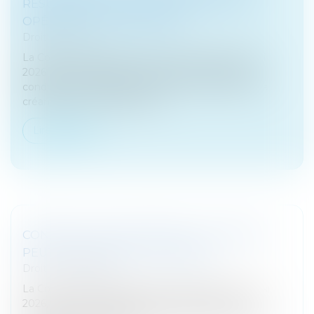
RÉSULTER DE LA SEULE UNITÉ D’UNE
OPÉRATION ÉCONOMIQUE
Droit bancaire
La Cour de cassation, dans un arrêt rendu le 6 mai
2026 par sa chambre commerciale, a précisé les
conditions de caractérisation de la connexité entre
créances en matière de proc...
Lire la suite
CONTRAT CLAIR ET PRÉCIS : LE JUGE NE
PEUT EN MODIFIER LA PORTÉE
Droit commercial
La Cour de cassation, dans un arrêt rendu le 13 mai
2026, est venue rappeler les limites du pouvoir