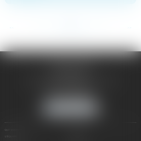
...
...
<<
<
45
46
47
48
49
50
51
>
>>
SAÔNE RHÔNE
AVOCATS
1 Avenue du Chater - Bâtiment E1 - BP 33
69340 FRANCHEVILLE
Tél :
04 72 38 31 60
Fax : 04 78 34 81 62
NOUS LOCALISER
QUI SOMMES NOUS ?
EXPERTISES
L'ÉQUIPE
NOS CLIENTS