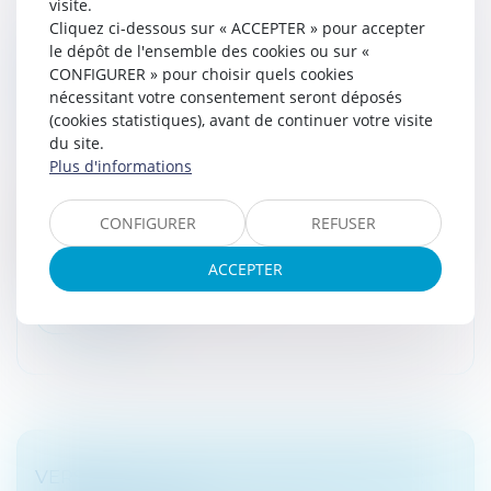
visite.
Cliquez ci-dessous sur « ACCEPTER » pour accepter
CESSION ET VALORISATION D’ACTIONS :
le dépôt de l'ensemble des cookies ou sur «
RETOUR SUR LES OBLIGATIONS EN MATIÈRE
CONFIGURER » pour choisir quels cookies
DE COMMUNICATION DES DOCUMENTS
nécessitant votre consentement seront déposés
SOCIAUX
(cookies statistiques), avant de continuer votre visite
du site.
Droit des sociétés
/
Droit des sociétés commerciales
Plus d'informations
et professionnelles
Dans l’affaire portée devant la Cour de cassation, un
actionnaire avait démissionné de ses fonctions dans
CONFIGURER
REFUSER
une société dont il détenait 43 % des actions.
Conformément aux statuts...
ACCEPTER
Lire la suite
VERSEMENT PER POUR RÉDUIRE SON IR :