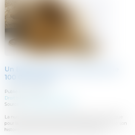
Un Bitcoin vaut désormais plus de
100 000 dollars
Publié le :
12/12/2024
Droit bancaire
/
Cryptomonnaies
Source :
www.lesnumeriques.com
La nuit du mercredi 4 au jeudi 5 décembre fut historique
pour la cryptomonnaie : pour la toute première fois de son
histoire, le Bitcoin a dépassé les 100 000 dollars...