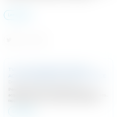
Lire la suite
TVA : TOUR D'HORIZON RAPIDE DES
ACTIONS À MENER D'ICI LA FIN DE L'ANNÉE
Droit fiscal
/
Fiscalité des professionnels
Péremption des droits à déduction de TVA, TVA
acquittée par erreur ou à raison d'opérations annulées...
rappel des actions à mener avant le 31 décembre...
Lire la suite