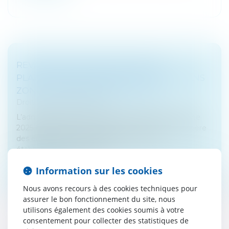
REVALORISATION POUR 2025 DES
PLAFONDS D’EXONÉRATION DE CFE DANS
ZONES URBAINES EN DIFFICULTÉ
Droit fiscal
/
Fiscalité locale
L’administration fiscale vient de publier pour l’année
2025 les plafonds d’exonération de cotisation foncière
des entreprises (CFE) applicables pour les
établissements situés da...
Information sur les cookies
Lire la suite
Nous avons recours à des cookies techniques pour
assurer le bon fonctionnement du site, nous
utilisons également des cookies soumis à votre
consentement pour collecter des statistiques de