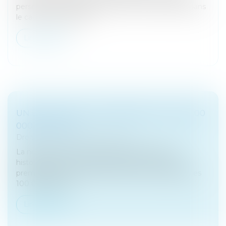
personnelle des dirigeants d’une société lorsque, dans
le cadre d’une liquida...
Lire la suite
UN BITCOIN VAUT DÉSORMAIS PLUS DE 100
000 DOLLARS
Droit bancaire
/
Cryptomonnaies
La nuit du mercredi 4 au jeudi 5 décembre fut
historique pour la cryptomonnaie : pour la toute
première fois de son histoire, le Bitcoin a dépassé les
100 000 dollars...
Lire la suite