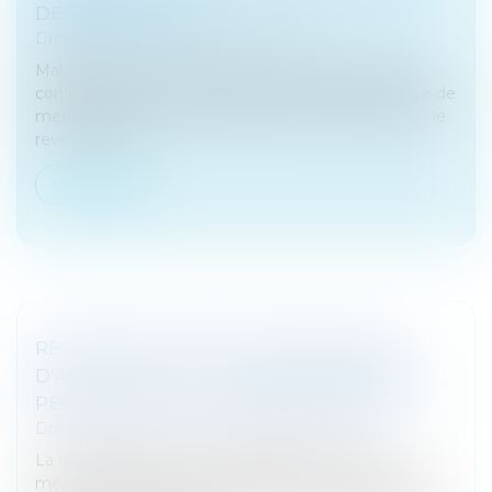
DERNIERS JOURS
Droit fiscal
/
Fiscalité des particuliers
Malgré le flou actuel qui entoure l’avenir fiscal des
contribuables, il est conseillé comme chaque année de
mener certaines actions pour réduire son impôt sur le
revenu. Il est...
Lire la suite
RESPONSABILITÉ POUR INSUFFISANCE
D’ACTIF : FOCUS SUR LE REPRÉSENTANT
PERMANENT DE LA PERSONNE MORALE
Droit des sociétés
/
Procédures collectives
La responsabilité pour insuffisance d’actif est un
mécanisme permettant d’engager la responsabilité