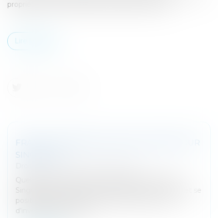
propriétaire sur le candidat à l’acquisition du bail...
Lire la suite
FRANCE: PREMIÈRE LEVÉE DE FONDS POUR
SINGULIER
Droit des sociétés
/
Levées de fonds
Quelque six années après sa création, le cabinet
Singulier vient de lever 5 millions d’euros. Le cabinet se
positionne depuis sa création auprès des fonds
d’investissement dans...