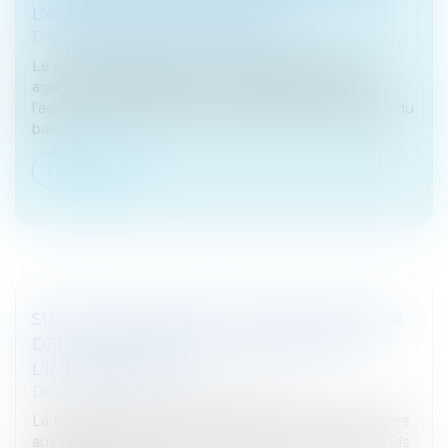
L’AUTORISATION JUDICIAIRE
Droit commercial
/
Baux commerciaux
Le contrat de bail commercial prévoit souvent un
agrément, obligeant le preneur à bail à solliciter
l’accord du propriétaire sur le candidat à l’acquisition du
bail...
Lire la suite
SUMUP LÈVE 285 MILLIONS D'EUROS POUR
DÉPLOYER SES SERVICES FINANCIERS À
L'INTERNATIONAL
Droit des sociétés
/
Levées de fonds
La fintech SumUp, qui propose des services financiers
aux petits commerçants, annonce une levée de fonds