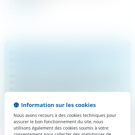
Lire la suite
DE L’APPRÉCIATION DE LA CONDITION DE
PRÉPONDÉRANCE DES REVENUS
Droit fiscal
/
Fiscalité des particuliers
Abrogé par la loi n° 2017-1837 du 30 décembre 2017,
l’article 885 R du Code général des impôts énonçait
que : « Sont considérés comme des biens
professionnels au titre de l'impô...
Information sur les cookies
Lire la suite
Nous avons recours à des cookies techniques pour
assurer le bon fonctionnement du site, nous
utilisons également des cookies soumis à votre
consentement pour collecter des statistiques de