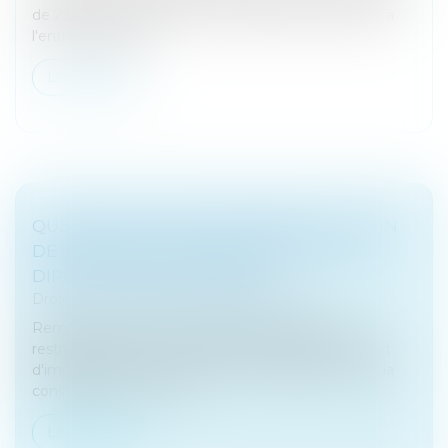
de 285 millions d'euros. Cette opération permettra à
l'entreprise d'accé...
Lire la suite
QUELQUES ACTIONS À MENER D'ICI LA FIN
DE L'ANNÉE EN MATIÈRE DE FISCALITÉ
DIRECTE DES ENTREPRISES
Droit fiscal
/
Fiscalité des professionnels
Remboursement de la créance de carry-back,
restitution de l'IS au titre de l'imputation d'un crédit
d'impôt étranger, investissement obligatoire dans la
construction... Tour d'h...
Lire la suite