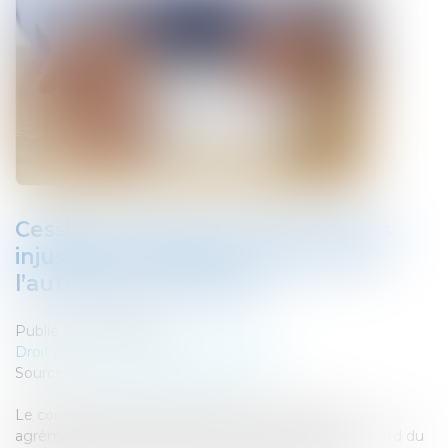
Cession de bail commercial : refus
injustifié du bailleur et portée de
l’autorisation judiciaire
Publié le :
20/12/2023
Droit commercial
/
Baux commerciaux
Source :
www.lemag-juridique.com
Le contrat de bail commercial prévoit souvent un
agrément, obligeant le preneur à bail à solliciter l’accord du