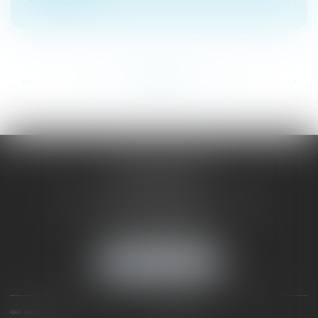
...
...
<<
<
82
83
84
85
86
87
88
>
>>
SAÔNE RHÔNE
AVOCATS
1 Avenue du Chater - Bâtiment E1 - BP 33
69340 FRANCHEVILLE
Tél :
04 72 38 31 60
Fax : 04 78 34 81 62
NOUS LOCALISER
QUI SOMMES NOUS ?
EXPERTISES