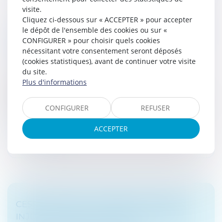
visite.
Cliquez ci-dessous sur « ACCEPTER » pour accepter
LE DROIT DE PRÉFÉRENCE DU LOCATAIRE
le dépôt de l'ensemble des cookies ou sur «
CONFIGURER » pour choisir quels cookies
COMMERCIAL ÉCARTÉ EN CAS DE VENTE
nécessitant votre consentement seront déposés
SUR SAISIE
(cookies statistiques), avant de continuer votre visite
Droit commercial
/
Baux commerciaux
du site.
Lorsque le propriétaire d’un local commercial ou
Plus d'informations
artisanal loué envisage de le vendre, le locataire
bénéficie d’un droit de préférence légal pour se porter
CONFIGURER
REFUSER
acquéreur...
ACCEPTER
Lire la suite
CESSION DE BAIL COMMERCIAL : REFUS
INJUSTIFIÉ DU BAILLEUR ET PORTÉE DE