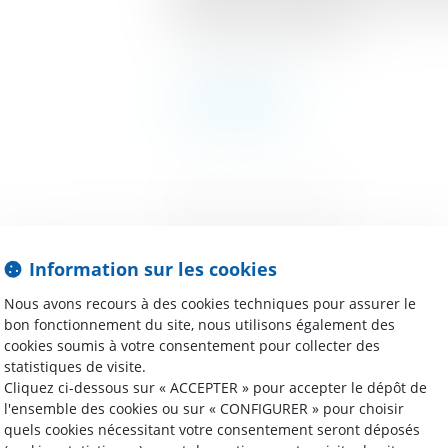
collective des associés...
Lire la suite
Information sur les cookies
Nous avons recours à des cookies techniques pour assurer le
bon fonctionnement du site, nous utilisons également des
ACTIONS À MENER
REVALORISATION
cookies soumis à votre consentement pour collecter des
statistiques de visite.
D’EXONÉRATION 
Cliquez ci-dessous sur « ACCEPTER » pour accepter le dépôt de
DIFFICULTÉ
l'ensemble des cookies ou sur « CONFIGURER » pour choisir
Droit fiscal
/
Fiscalité
TVA acquittée par
quels cookies nécessitant votre consentement seront déposés