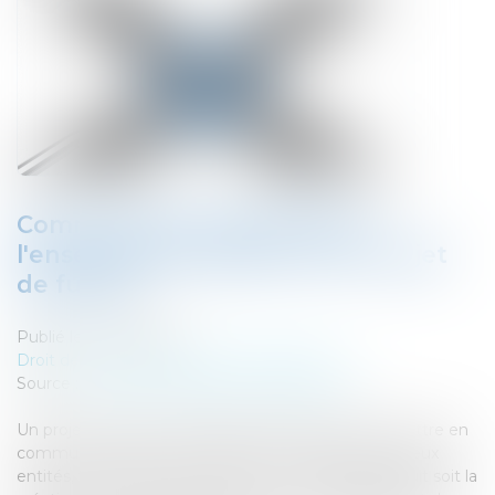
Comment bien appréhender
l'ensemble des aspects d'un projet
de fusion?
Publié le :
03/04/2019
Droit des sociétés
/
Fusions et acquisitions
Source :
www.cadre-dirigeant-magazine.com
Un projet de fusion d’entreprises ambitionne de mettre en
commun le patrimoine matériel et immatériel de deux
entités, voire plus. Si la fusion se concrétise, elle induit soit la