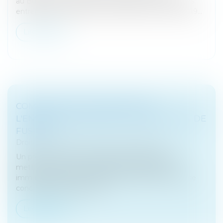
au Bulletin civil de la Cour de cassation, en droit des
entreprises en difficulté, la semaine du 18 mars 2019...
Lire la suite
COMMENT BIEN APPRÉHENDER
L'ENSEMBLE DES ASPECTS D'UN PROJET DE
FUSION?
Droit des sociétés
/
Fusions et acquisitions
Un projet de fusion d’entreprises ambitionne de
mettre en commun le patrimoine matériel et
immatériel de deux entités, voire plus. Si la fusion se
concrétise, elle induit soit l...
Lire la suite