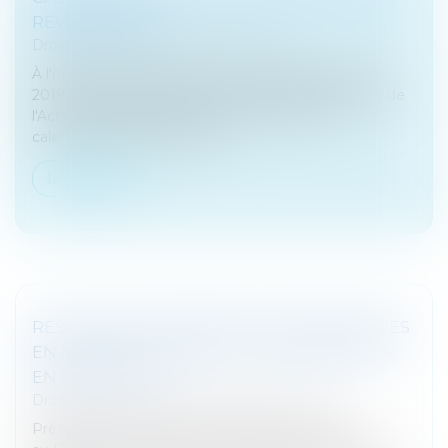
REVENUS 2018
Droit fiscal
/
Fiscalité des particuliers
À l'occasion du lancement de la campagne fiscale
2019 de déclaration des revenus 2018, le ministère de
l'Action et des Comptes publics a présenté le
calendrier des dates limites...
Lire la suite
RÉSUMÉ DES DERNIÈRES JURISPRUDENCES
EN MATIÈRE DE DROIT DES ENTREPRISES
EN DIFFICULTÉ
Droit des sociétés
/
Procédures collectives
Présentation des dispositifs des arrêts publiés