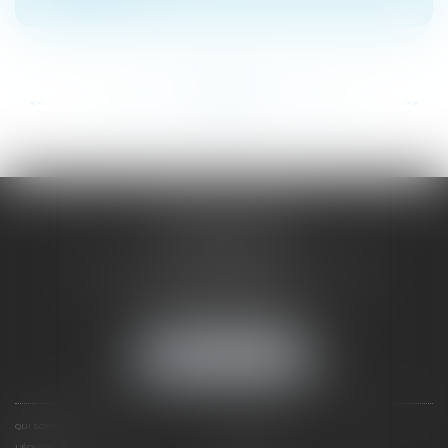
...
...
<<
<
212
213
214
215
216
217
218
>
>>
SAÔNE RHÔNE
AVOCATS
1 Avenue du Chater - Bâtiment E1 - BP 33
69340 FRANCHEVILLE
Tél :
04 72 38 31 60
Fax : 04 78 34 81 62
NOUS LOCALISER
QUI SOMMES NOUS ?
EXPERTISES
L'ÉQUIPE
NOS CLIENTS