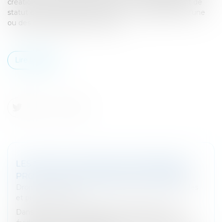
création d’une nouvelle structure ou un changement de
statut d’une des parties prenantes, soit l’absorption d’une
ou des entreprises par une autre...
Lire la suite
LES NOUVELLES RÈGLES EN MATIÈRE DE
PROTECTION DU SECRET DES AFFAIRES
Droit des sociétés
/
Droit des sociétés commerciales
et professionnelles
Dans la course à l’avantage concurrentiel, il est