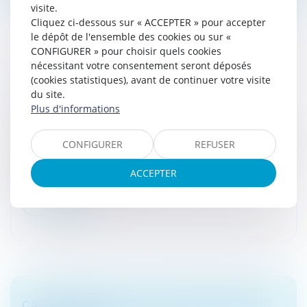
visite.
Cliquez ci-dessous sur « ACCEPTER » pour accepter
le dépôt de l'ensemble des cookies ou sur «
CONFIGURER » pour choisir quels cookies
nécessitant votre consentement seront déposés
NOUVELLES CONDITIONS D'OCTROI DE
(cookies statistiques), avant de continuer votre visite
du site.
L'ÉCO-PRÊT À TAUX ZÉRO
Plus d'informations
Droit fiscal
/
Fiscalité immobilière
Le gouvernement publie un décret relatif aux avances
CONFIGURER
REFUSER
remboursables sans intérêt destinées au financement
de travaux de rénovation afin d’améliorer la
ACCEPTER
performance énergétique des...
Lire la suite
CALENDRIER POUR LA DÉCLARATION DES