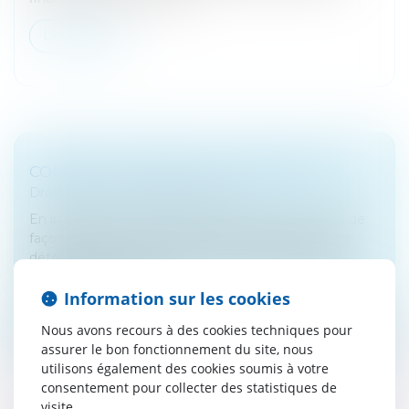
Lire la suite
COMMENT DÉTENIR DE L’IMMOBILIER
Droit fiscal
/
Fiscalité immobilière
En immobilier, la détention peut être en direct ou de
façon indirecte. De même les formes juridiques de
détentions sont variées Être propriétaire d’un bien
immobilier peut se fa...
Information sur les cookies
Lire la suite
Nous avons recours à des cookies techniques pour
assurer le bon fonctionnement du site, nous
utilisons également des cookies soumis à votre
consentement pour collecter des statistiques de
visite.