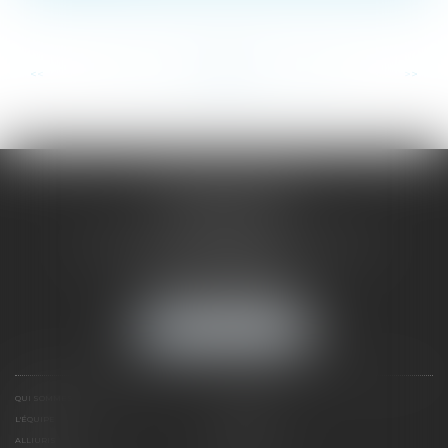
...
...
<<
<
96
97
98
99
100
101
102
>
>>
SAÔNE RHÔNE
AVOCATS
1 Avenue du Chater - Bâtiment E1 - BP 33
69340 FRANCHEVILLE
Tél :
04 72 38 31 60
Fax : 04 78 34 81 62
NOUS LOCALISER
QUI SOMMES NOUS ?
EXPERTISES
L'ÉQUIPE
NOS CLIENTS
ALLIURIS
CONTACT