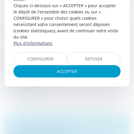
Cliquez ci-dessous sur « ACCEPTER » pour accepter
le dépôt de l'ensemble des cookies ou sur «
PERTE DE LA MOITIÉ DU CAPITAL SOCIAL :
CONFIGURER » pour choisir quels cookies
LA NOUVELLE PROCÉDURE DE
nécessitant votre consentement seront déposés
RÉGULARISATION PRÉCISÉE
(cookies statistiques), avant de continuer votre visite
Droit des sociétés
/
Droit des sociétés commerciales
du site.
et professionnelles
Plus d'informations
La perte de la moitié du capital fait l’objet d’une
réglementation particulière pour les SARL, les SAS, les
CONFIGURER
REFUSER
SA et les sociétés en commandite par actions. La
réglementation prévo...
ACCEPTER
Lire la suite
FACTURATION ÉLECTRONIQUE : REPORT DE
L'ENTRÉE EN VIGUEUR