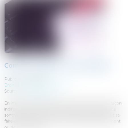
Comment détenir de l’immobilier
Publié le :
07/09/2023
Droit fiscal
/
Fiscalité immobilière
Source :
www.legifiscal.fr
En immobilier, la détention peut être en direct ou de façon
indirecte. De même les formes juridiques de détentions
sont variées Être propriétaire d’un bien immobilier peut se
faire de deux façons : soit en être propriétaire directement
ou de façon indirecte...