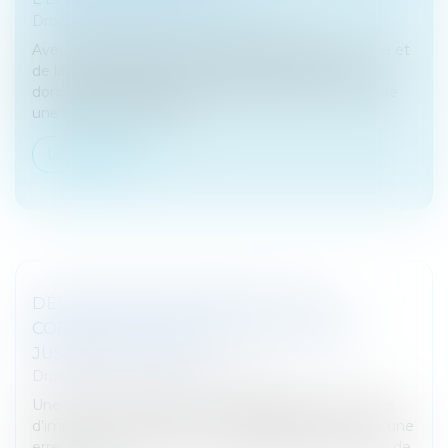
Droit fiscal
/
Fiscalité des professionnels
Avec la généralisation de la facturation électronique et
de la transmission à l’administration fiscale des
données de transaction, le Gouvernement a engagé
une réforme ambitieus...
Lire la suite
DÉCLARATION DE REVENUS : UNE
CORRECTION EN LIGNE EST POSSIBLE
JUSQU'AU 7-12-2023
Droit fiscal
/
Fiscalité des particuliers
Une correction en ligne. Si à la réception de son avis
d’impôt sur le revenu, un contribuable constate qu’une
erreur a été commise lors de la déclaration en ligne de