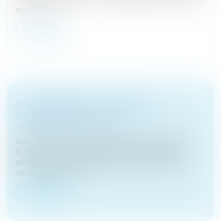
ses revenus...
Lire la suite
UN ÉTALEMENT SUR 4 ANS DE LA
SUPPRESSION DE LA CVAE ?
Droit fiscal
/
Fiscalité locale
Selon des informations publiées par le quotidien Les
Echos, le Gouvernement étudierait la possibilité
d’étaler sur 4 ans la suppression de la CVAE. Elle est
censée disparaître d...
Lire la suite