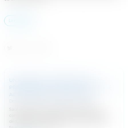
Lire la suite
UN ABANDON DE CRÉANCE POUR
PRÉSERVER LE CHIFFRE D'AFFAIRES : UNE
AIDE COMMERCIAL DÉDUCTIBLE ?
Droit des sociétés
/
Procédures collectives
Sauf exception, les aides autres qu’à caractère
commercial sont par principe exclues des charges
déductibles (CGI art. 39,13). Les aides à caractères
financier ne peuvent ainsi...