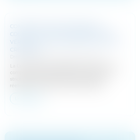
COMPENSATION EN PROCÉDURE
COLLECTIVE : PAS DE CONNEXITÉ SANS
VÉRITABLE UNITÉ CONTRACTUELLE DES
CRÉANCES !
Droit des sociétés
/
Procédures collectives
La Cour de cassation rappelle avec fermeté que la
compensation en procédure collective demeure
strictement encadrée : seules des créances
réellement connexes peuvent y prétendre...
Lire la suite