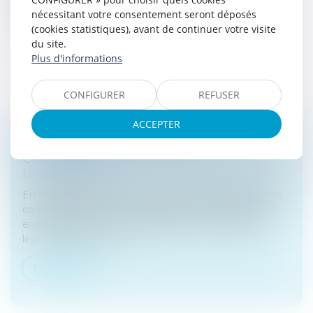
meublée en France. En modifiant le...
nécessitant votre consentement seront déposés
(cookies statistiques), avant de continuer votre visite
Lire la suite
du site.
Plus d'informations
CONFIGURER
REFUSER
ACCEPTER
COMPTE BANCAIRE SÉPARÉ ET
COPROPRIÉTÉ
Droit bancaire
En matière d’immobilier, l’ouverture et la gestion des
comptes bancaires en copropriété sont strictement
encadrées par la loi. Les dispositions ont d’ailleurs
légèrement été mod...
Lire la suite