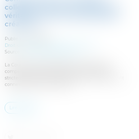
collective : pas de connexité sans
véritable unité contractuelle des
créances !
Publié le :
20/05/2026
Droit des sociétés
/
Procédures collectives
Source :
www.lemag-juridique.com
La Cour de cassation rappelle avec fermeté que la
compensation en procédure collective demeure
strictement encadrée : seules des créances réellement
connexes peuvent y prétendre...
Lire la suite