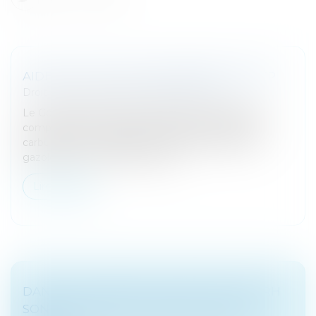
AIDE GNL POUR LES ENTREPRISE DU BTP
Droit fiscal
/
Fiscalité des professionnels
Le Gouvernement met en place un dispositif pour
compenser une partie de la hausse des coûts de
carburant pour les petites entreprises utilisant du
gazole non routier (GNR). Jusq...
Lire la suite
DANS LES FUSIONS-ACQUISITIONS, LES RH
SONT DEVENUES LE VRAI FACTEUR DE