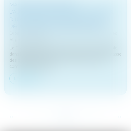
MASSE DES OBLIGATAIRES :
L’AUTORISATION D’AGIR PEUT RÉSULTER
D’UNE CONSULTATION ÉCRITE ET ÊTRE
RÉGULARISÉE EN COURS D’INSTANCE
Droit des sociétés
/
Droit des sociétés commerciales
et professionnelles
La Cour de cassation confirme une évolution notable
dans le régime de l’action exercée au nom de la masse
des obligataires. Si l’article L. 228-54 du code de
commerce exige bien...
Lire la suite
...
...
<<
<
12
13
14
15
16
17
18
>
>>