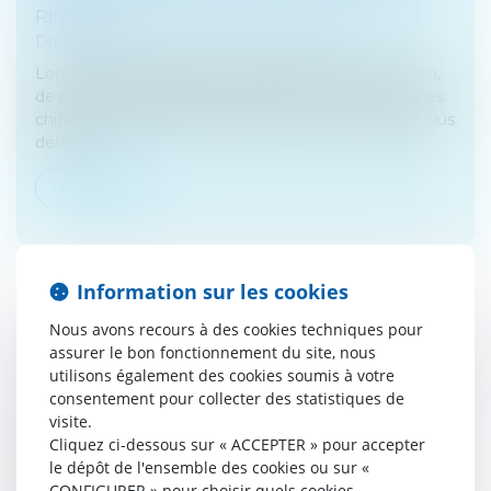
RISQUE.
Droit des sociétés
/
Fusions et acquisitions
Lors d’opérations de fusion-acquisition ou de scission,
de plus en plus fréquentes, l’attention se porte sur les
chiffres. Pourtant, les RH jouent un rôle de plus en plus
déterm...
Lire la suite
Information sur les cookies
Nous avons recours à des cookies techniques pour
LOCATION MEUBLÉE PROFESSIONNELLE ET
assurer le bon fonctionnement du site, nous
utilisons également des cookies soumis à votre
NON-RÉSIDENTS : MISE À JOUR DU BOFIP
consentement pour collecter des statistiques de
Droit fiscal
/
Fiscalité immobilière
visite.
La loi de finances pour 2026 a modifié
Cliquez ci-dessous sur « ACCEPTER » pour accepter
substantiellement la situation des contribuables non-
le dépôt de l'ensemble des cookies ou sur «
résidents ayant conservé une activité de location
CONFIGURER » pour choisir quels cookies