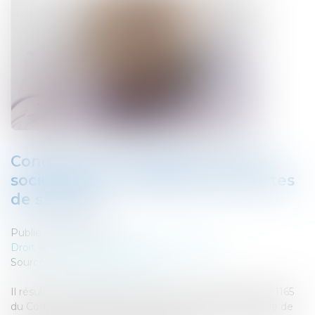
Condition de l’engagement de la
société-mère à répondre des dettes
de sa filiale
Publié le :
02/12/2022
Droit des sociétés
/
Procédures collectives
Source :
www.actu-juridique.fr
Il résulte de l’application combinée de l’article 1842 et 1165
du Code civil, dans sa rédaction antérieure à celle issue de