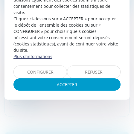
consentement pour collecter des statistiques de
visite.
Cliquez ci-dessous sur « ACCEPTER » pour accepter
le dépôt de l'ensemble des cookies ou sur «
CONFIGURER » pour choisir quels cookies
nécessitant votre consentement seront déposés
REMBOURSEMENTS AUX DIRIGEANTS DE
(cookies statistiques), avant de continuer votre visite
FRAIS DE DÉPLACEMENT NON JUSTIFIÉS :
du site.
QUELLE CATÉGORIE D'IMPOSITION ?
Plus d'informations
Droit fiscal
/
Fiscalité des professionnels
Les remboursements aux dirigeants de frais de
CONFIGURER
REFUSER
déplacement non justifiés constituent un élément de
leur rémunération si ces frais font l'objet d'une
ACCEPTER
comptabilisation explicite, p...
Lire la suite