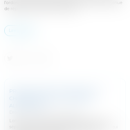
l’ordonnance du 10 février 2016 qu’une société n’est tenue
de répondre de la dette d’une filiale...
Lire la suite
PROPOSITION DE LOI RELATIVE À LA
CHARGE FISCALE DE LA PENSION
ALIMENTAIRE
Droit fiscal
/
Fiscalité des particuliers
Lorsqu’un couple avec des enfants divorce ou se
sépare, la pension alimentaire versée par le parent qui