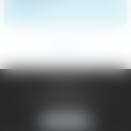
Lire la suite
...
...
<<
<
120
121
122
123
124
125
126
>
>>
SAÔNE RHÔNE
AVOCATS
1 Avenue du Chater - Bâtiment E1 - BP 33
69340 FRANCHEVILLE
Tél :
04 72 38 31 60
Fax : 04 78 34 81 62
NOUS LOCALISER