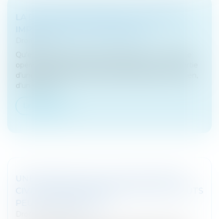
LA DATION EN PAIEMENT DE CERTAINS
IMPÔTS, DONT L’IFI LÉGIFISCAL
Droit fiscal
Qu’est-ce que la « dation en paiement » ? C’est une
opération juridique qui consiste à régler tout ou partie
d’une dette, par le fait de céder la propriété d’un bien,
d’un ensem...
Lire la suite
UNE DÉCISION COLLECTIVE DE SOCIÉTÉ
CIVILE PRISE SANS RESPECTER LES STATUTS
PEUT ÊTRE ANNULÉE
Droit des sociétés