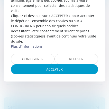
utilisons également des cookies soumis à votre
consentement pour collecter des statistiques de
visite.
Cliquez ci-dessous sur « ACCEPTER » pour accepter
le dépôt de l'ensemble des cookies ou sur «
CONFIGURER » pour choisir quels cookies
CONDITIONS DE REMBOURSEMENT DE TVA
nécessitant votre consentement seront déposés
POUR UN ASSUJETTI NON ÉTABLI EN
(cookies statistiques), avant de continuer votre visite
FRANCE
du site.
Droit fiscal
Plus d'informations
Le Conseil d’État est revenu, dans un arrêt du 1er avril
2022, sur les conditions de remboursement de TVA
CONFIGURER
REFUSER
pour un assujetti non établi en France.
ACCEPTER
Lire la suite
GROUPE DE SOCIÉTÉS : LOI APPLICABLE EN