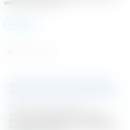
assujetti non établi en France.
Lire la suite
BAISSE DU TAUX DU DROIT DE PARTAGE
SUR LES DIVORCES : QUID DES LICITATIONS
?
Droit fiscal
/
Fiscalité des particuliers
La sénatrice des Français établis hors de France
Évelyne Renaud-Garabedian vient de demander des
précisions au Gouvernement concernant la baisse du