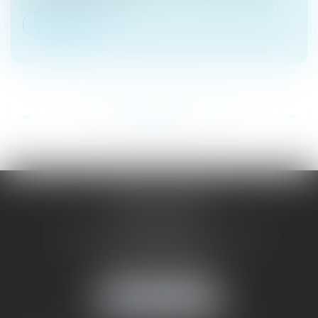
Lire la suite
...
...
<<
<
137
138
139
140
141
142
143
>
>>
SAÔNE RHÔNE
AVOCATS
1 Avenue du Chater - Bâtiment E1 - BP 33
69340 FRANCHEVILLE
Tél :
04 72 38 31 60
Fax : 04 78 34 81 62
NOUS LOCALISER