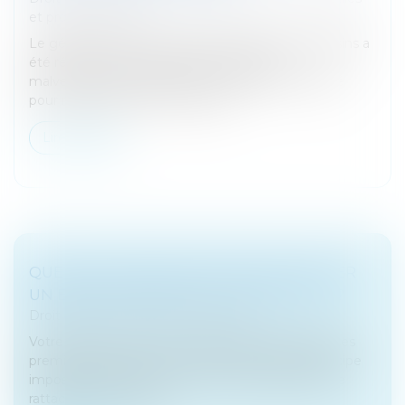
et professionnelles
Le gérant d’une EURL exploitant plusieurs magasins a
été révoqué sans indemnité à la suite de
malversations financières commises par un salarié
pour n'avoir pas mis en place de...
Lire la suite
QUELLES CONDITIONS POUR RATTACHER
UN ENFANT MAJEUR AU FOYER FISCAL ?
Droit fiscal
/
Fiscalité des particuliers
Votre enfant a 18 ans et commence à percevoir ses
premiers revenus ? Un enfant majeur est en principe
imposé personnellement, mais il est possible de le
rattacher à votre foyer...