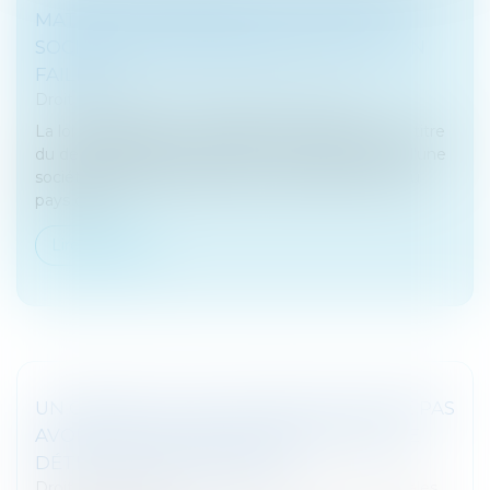
MATIÈRE DE RESPONSABILITÉ D’UNE
SOCIÉTÉ GRAND-MÈRE D’UNE FILIALE EN
FAILLITE
Droit des sociétés
/
Procédures collectives
La loi applicable à une obligation de réparation au titre
du devoir de diligence de la société grand-mère d’une
société déclarée en faillite est, en principe, celle du
pays où e...
Lire la suite
UN GÉRANT D'EURL RÉVOQUÉ POUR NE PAS
AVOIR MIS EN PLACE DE PROCÉDURE DE
DÉTECTION DES FRAUDES
Droit des sociétés
/
Droit des sociétés commerciales