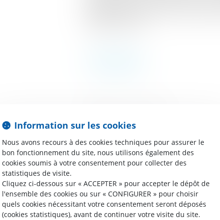
augmentation encore trop lente d
équipés a priori...
Lire la suite
Information sur les cookies
Nous avons recours à des cookies techniques pour assurer le
bon fonctionnement du site, nous utilisons également des
cookies soumis à votre consentement pour collecter des
statistiques de visite.
RITÉ DES
REVENUS DISTRIB
Cliquez ci-dessous sur « ACCEPTER » pour accepter le dépôt de
U CRÉANCIER
RAMPANT SI L'AD
l'ensemble des cookies ou sur « CONFIGURER » pour choisir
quels cookies nécessitant votre consentement seront déposés
UN ACTE PASSÉ P
(cookies statistiques), avant de continuer votre visite du site.
Droit fiscal