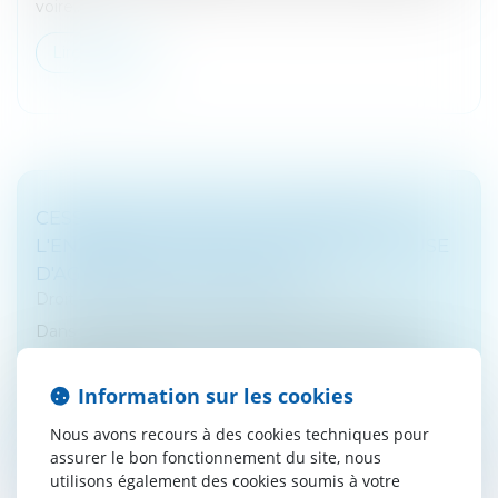
voire...
Lire la suite
CESSION DU FONDS DE COMMERCE DE
L'ENTREPRISE EN LIQUIDATION ET CLAUSE
D'AGRÉMENT DU BAILLEUR
Droit des sociétés
/
Procédures collectives
Dans un litige opposant un bailleur à une société
placée en liquidation judiciaire, le bailleur avait délivré
au liquidateur un commandement de payer les loyers
Information sur les cookies
postérieurs au j...
Nous avons recours à des cookies techniques pour
Lire la suite
assurer le bon fonctionnement du site, nous
utilisons également des cookies soumis à votre