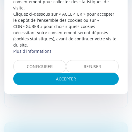
consentement pour collecter des statistiques de
visite.
Cliquez ci-dessous sur « ACCEPTER » pour accepter
le dépôt de l'ensemble des cookies ou sur «
CONFIGURER » pour choisir quels cookies
UN COMPTE UTILISÉ À L’ÉTRANGER DOIT
nécessitant votre consentement seront déposés
ÊTRE DÉCLARÉ, QUEL QU’EN SOIT LE
(cookies statistiques), avant de continuer votre visite
TITULAIRE
du site.
Plus d'informations
Droit fiscal
/
Fiscalité des professionnels
Tout compte bancaire ouvert, utilisé ou clos à
CONFIGURER
REFUSER
l’étranger par une personne physique, une association
ou une société non commerciale, domiciliée ou établie
ACCEPTER
en France, doit être d...
Lire la suite