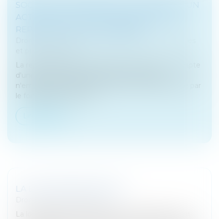
SOCIÉTÉ EN FORMATION : LA REPRISE D’UN
ACTE PAR LA SOCIÉTÉ N'EMPORTE PAS
REPRISE D’UN ACTE CONNEXE
Droit des sociétés
/
Droit des sociétés commerciales
et professionnelles
La reprise d'un bail commercial conclu pour le compte
d'une société alors qu'elle était en formation
n'emporte pas reprise du marché de travaux passé par
le fondateur pour l'amé...
Lire la suite
LA LOI MALRAUX EN 2023
Droit fiscal
/
Fiscalité locale
La loi Malraux et la loi Monuments Historiques, sont