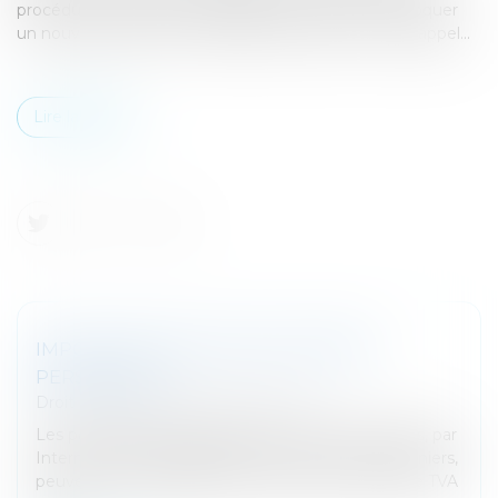
procédure collective, contestant une créance, d’invoquer
un nouveau motif de contestation devant la Cour d’appel...
Lire la suite
IMPOSITION DES VENTES DE BIENS
PERSONNELS
Droit fiscal
/
Fiscalité des particuliers
Les particuliers qui vendent leurs biens personnels, par
Internet, à l’aide d’applications ou lors de vide-greniers,
peuvent être redevable de cotisations sociales, de TVA