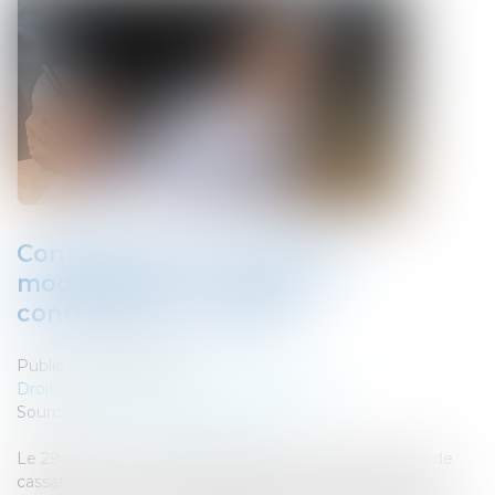
Contestation de créance et
modification du motif de
contestation en appel
Publié le :
28/04/2023
Droit des sociétés
/
Procédures collectives
Source :
www.lemag-juridique.com
Le 29 mars 2023, la Chambre commerciale de la Cour de
cassation a confirmé la possibilité pour une société en