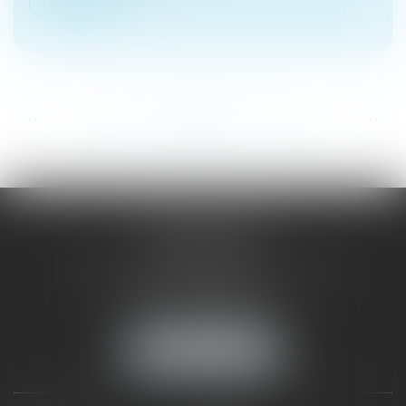
Lire la suite
...
...
<<
<
108
109
110
111
112
113
114
>
>>
SAÔNE RHÔNE
AVOCATS
1 Avenue du Chater - Bâtiment E1 - BP 33
69340 FRANCHEVILLE
Tél :
04 72 38 31 60
Fax : 04 78 34 81 62
NOUS LOCALISER