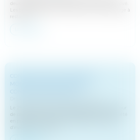
deux dispositifs de défiscalisation dans l’ancien rénové.
Les biens éligibles sont des biens anciens de prestige à
restaurer...
Lire la suite
CONTESTATION DE CRÉANCE ET
MODIFICATION DU MOTIF DE
CONTESTATION EN APPEL
Droit des sociétés
/
Procédures collectives
Le 29 mars 2023, la Chambre commerciale de la Cour
de cassation a confirmé la possibilité pour une société
en procédure collective, contestant une créance,
d’invoquer un nouveau...