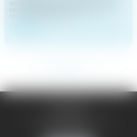
qu'un cosignataire du pacte conserve une certaine
part du capital jusqu'à sa sortie de la société
commettent une faute à son...
Lire la suite
...
...
<<
<
206
207
208
209
210
211
212
>
>>
SAÔNE RHÔNE
AVOCATS
1 Avenue du Chater - Bâtiment E1 - BP 33
69340 FRANCHEVILLE
Tél :
04 72 38 31 60