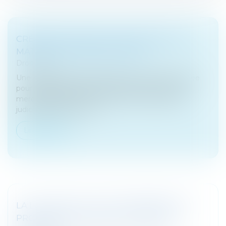
CRÉATION D'UNE POLICE SPÉCIALE EN
MATIÈRE DE FRAUDE FISCALE
Droit fiscal
Une brigade de super enquêteurs vient d'être créée
pour traquer les fraudeurs fiscaux de haut vol. Dès
mercredi 3 juillet, le nouveau service d'enquêtes
judiciaires des finances...
Lire la suite
LA LOI PACTE ET LES ALLÈGEMENTS DE
PROCÉDURES DANS LES FUSIONS DE