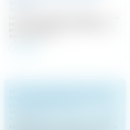
SOCIÉTÉS
Droit des sociétés
/
Fusions et acquisitions
Les modalités d’approbation d’une opération de fusion
par une société absorbante sont assouplies. La
procédure d’approbation des fusions de sociétés est
assouplie.Délégation de...
Lire la suite
LE COUP D'ACCORDÉON DANS LE PACTE
D'ACTIONNAIRE NE MET PAS EN ÉCHEC LA
CLAUSE DE NON-DILUTION
Droit des sociétés
/
Droit des sociétés commerciales
et professionnelles
Des associés qui se sont engagés dans un pacte à ce