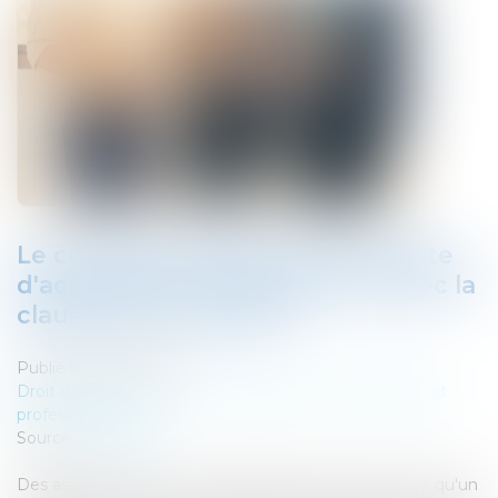
Le coup d'accordéon dans le pacte
d'actionnaire ne met pas en échec la
clause de non-dilution
Publié le :
16/07/2019
Droit des sociétés
/
Droit des sociétés commerciales et
professionnelles
Source :
www.efl.fr
Des associés qui se sont engagés dans un pacte à ce qu'un