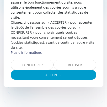
assurer le bon fonctionnement du site, nous
utilisons également des cookies soumis à votre
consentement pour collecter des statistiques de
visite.
Cliquez ci-dessous sur « ACCEPTER » pour accepter
le dépôt de l'ensemble des cookies ou sur «
CONFIGURER » pour choisir quels cookies
RÉPONSE MINISTÉRIELLE SUR
nécessitant votre consentement seront déposés
L'APPLICATION DU NOUVEL ARTICLE L 64 A
(cookies statistiques), avant de continuer votre visite
DU LIVRE DE PROCÉDURE FISCALE
du site.
CONCERNANT L'ABUS DE DROIT
Plus d'informations
Droit fiscal
/
Fiscalité des particuliers
CONFIGURER
REFUSER
Le nouvel article L. 64 A du livre des procédures
fiscales (LPF), permet à l'administration d'écarter
ACCEPTER
comme ne lui étant pas opposables, les actes qui,
recherchant le bénéfice d...
Lire la suite