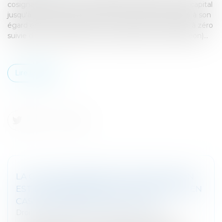
cosignataire du pacte conserve une certaine part du capital
jusqu'à sa sortie de la société commettent une faute à son
égard en votant en faveur d'une réduction du capital à zéro
suivie d'une augmentation de capital (coup d'accordéon)...
Lire la suite
LA CLAUSE D’INDEMNITÉ DE RÉSILIATION
EST D’INTERPRÉTATION STRICTE MÊME EN
CAS DE PROCÉDURE COLLECTIVE
Droit des sociétés
/
Procédures collectives