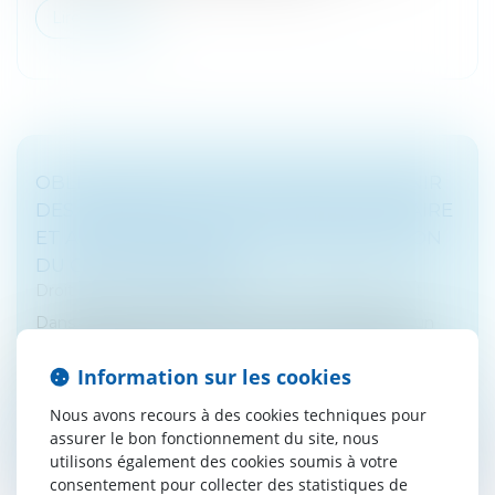
Lire la suite
OBLIGATION DE MISE EN GARDE, DEVENIR
DES INTÉRÊTS EN LIQUIDATION JUDICIAIRE
ET APPRÉCIATION DE LA DISPROPORTION
DU CAUTIONNEMENT
Droit bancaire
/
Comptes et moyens de paiement
Dans l’affaire portée devant la Cour de cassation, un
établissement bancaire avait consenti à une société
deux prêts garantis par le cautionnement solidaire,
Information sur les cookies
mais limité, de sa...
Nous avons recours à des cookies techniques pour
assurer le bon fonctionnement du site, nous
Lire la suite
utilisons également des cookies soumis à votre
consentement pour collecter des statistiques de