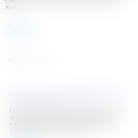
bénéficier d’une baisse d’un quart de son montant en
2025...
Lire la suite
CVAE : PAS DE GEL DES BARÈMES EN 2025
Droit fiscal
/
Fiscalité locale
Les dernières communications du gouvernement au
sujet du PLF 2025 ne mentionnent aucun gel du
barème de la CVAE. Les entreprises devraient en
conséquence bien bénéficier d’une b...