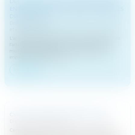
DÉPÔT DES FORMALITÉS D’ENTREPRISES
EN CAS DE DIFFICULTÉ GRAVE : NOUVELLES
DISPOSITIONS
Droit des sociétés
/
Droit des sociétés commerciales
et professionnelles
L’arrêté du 20 décembre 2024, pris en application de
l’article R 123-15 du Code de commerce, fixe les
modalités applicables en cas de difficulté grave
impactant le guichet uniqu...
Lire la suite
CVAE ET CESSION D’IMMOBILISATIONS
Droit fiscal
/
Fiscalité locale
Certaines plus-values de cessions d’immobilisation