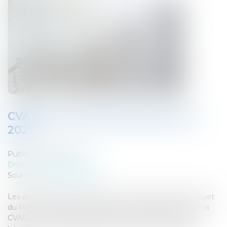
CVAE : pas de gel des barèmes en
2025
Publié le :
13/01/2025
Droit fiscal
/
Fiscalité locale
Source :
www.legifiscal.fr
Les dernières communications du gouvernement au sujet
du PLF 2025 ne mentionnent aucun gel du barème de la
CVAE. Les entreprises devraient en conséquence bien