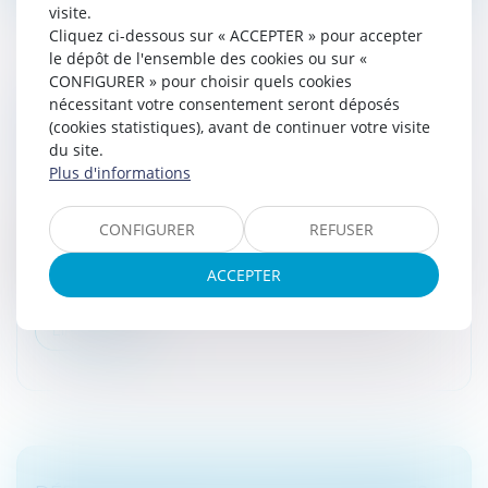
visite.
Cliquez ci-dessous sur « ACCEPTER » pour accepter
le dépôt de l'ensemble des cookies ou sur «
CONFIGURER » pour choisir quels cookies
nécessitant votre consentement seront déposés
PRÉCISIONS SUR LA RESPONSABILITÉ POUR
(cookies statistiques), avant de continuer votre visite
INSUFFISANCE D’ACTIF, LA FAUTE DE
du site.
GESTION ET L’INTERDICTION DE GÉRER
Plus d'informations
Droit des sociétés
/
Procédures collectives
En l’espèce, le liquidateur d’une société placée en
CONFIGURER
REFUSER
liquidation judiciaire avait recherché la responsabilité du
président et actionnaire unique de celle-ci, pour
ACCEPTER
insuffisance d’...
Lire la suite