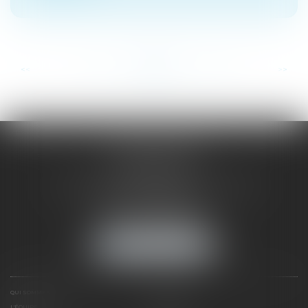
...
...
<<
<
42
43
44
45
46
47
48
>
>>
SAÔNE RHÔNE
AVOCATS
1 Avenue du Chater - Bâtiment E1 - BP 33
69340 FRANCHEVILLE
Tél :
04 72 38 31 60
Fax : 04 78 34 81 62
NOUS LOCALISER
QUI SOMMES NOUS ?
EXPERTISES
L'ÉQUIPE
NOS CLIENTS