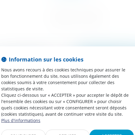
Information sur les cookies
LES NOUVEAUTÉS
PRÉCISIONS SUR 
ET DES SAS
Nous avons recours à des cookies techniques pour assurer le
Droit des sociétés
/
D
bon fonctionnement du site, nous utilisons également des
ure relative à la
cookies soumis à votre consentement pour collecter des
professionnelles
 paraître, les
statistiques de visite.
.
Les avantages particu
Cliquez ci-dessous sur « ACCEPTER » pour accepter le dépôt de
pécuniaire ou non, a
l'ensemble des cookies ou sur « CONFIGURER » pour choisir
ou non, leur permetta
quels cookies nécessitant votre consentement seront déposés
(cookies statistiques), avant de continuer votre visite du site.
Lire la suite
Plus d'informations