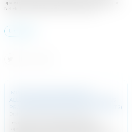
opposer à la banque la prescription de 2 ans édictée par
l’article L 218-2 du Code de la consommation...
Lire la suite
IMPOSITION DES REVENUS 2022 :
ALLOCATIONS FORFAITAIRES POUR FRAIS
PROFESSIONNELS (REPAS, DÉPLACEMENTS)
Droit fiscal
/
Fiscalité des professionnels
Les indemnités compensant les dépenses
supplémentaires de restauration ainsi que celles