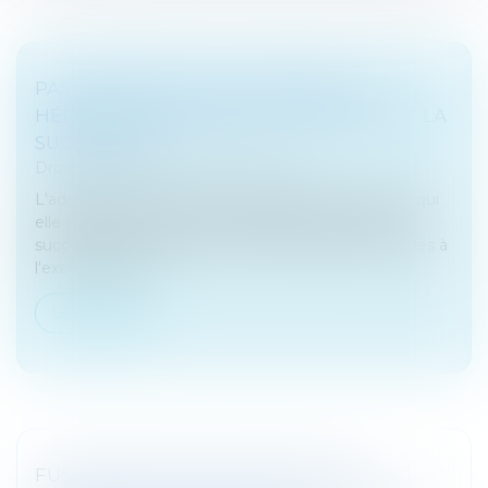
PAS DE SECRET FISCAL ENVERS LES
HÉRITIERS REDEVABLES D’UN IMPÔT DE LA
SUCCESSION
Droit fiscal
/
Fiscalité des particuliers
L'administration doit communiquer aux héritiers à qui
elle réclame le paiement d'une dette fiscale de la
succession les documents fondant l'imposition utiles à
l'exercice de leu...
Lire la suite
FUSIONS ENTRE SOCIÉTÉS SŒURS –