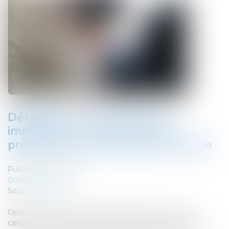
Défaillance de l’emprunteur
immobilier : la caution peut se
prévaloir de la prescription biennale
Publié le :
31/05/2022
Droit bancaire
Source :
www.efl.fr
Opérant un revirement de jurisprudence, la Cour de
cassation juge que la caution d’un prêt immobilier peut