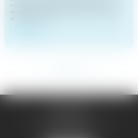
montant du crédit d'impôt pour la formation du
dirigeant pour les micro-entreprises au sens du droit
de l'Union européen...
Lire la suite
...
...
<<
<
133
134
135
136
137
138
139
>
>>
SAÔNE RHÔNE
AVOCATS
1 Avenue du Chater - Bâtiment E1 - BP 33
69340 FRANCHEVILLE
Tél :
04 72 38 31 60