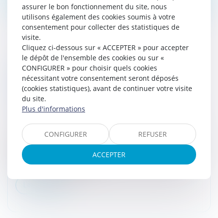
assurer le bon fonctionnement du site, nous
utilisons également des cookies soumis à votre
consentement pour collecter des statistiques de
visite.
Cliquez ci-dessous sur « ACCEPTER » pour accepter
le dépôt de l'ensemble des cookies ou sur «
LA CLAUSE DE NON-
CONFIGURER » pour choisir quels cookies
CONCURRENCE SOUSCRITE PAR UN
nécessitant votre consentement seront déposés
DIRIGEANT DOIT ÊTRE LIMITÉE DANS LE
(cookies statistiques), avant de continuer votre visite
TEMPS ET L'ESPACE
du site.
Plus d'informations
Droit des sociétés
/
Droit des sociétés commerciales
et professionnelles
CONFIGURER
REFUSER
La clause de non-concurrence souscrite par le
dirigeant d’une SAS dans un pacte d'associés doit être
ACCEPTER
limitée dans le temps et l’espace et proportionnée,
même si le dirigeant n'e...
Lire la suite