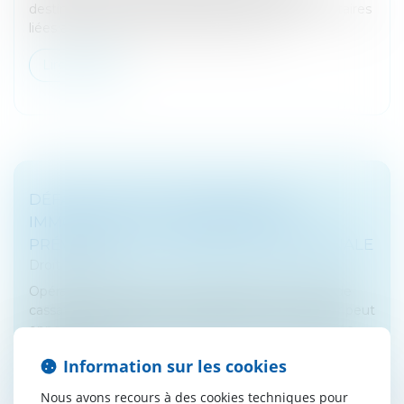
destinées à compenser les dépenses supplémentaires
liées au déplacement peuvent, sous cer...
Lire la suite
DÉFAILLANCE DE L’EMPRUNTEUR
IMMOBILIER : LA CAUTION PEUT SE
PRÉVALOIR DE LA PRESCRIPTION BIENNALE
Droit bancaire
Opérant un revirement de jurisprudence, la Cour de
cassation juge que la caution d’un prêt immobilier peut
opposer à la banque la prescription de 2 ans édictée
par l’article L 2...
Information sur les cookies
Lire la suite
Nous avons recours à des cookies techniques pour