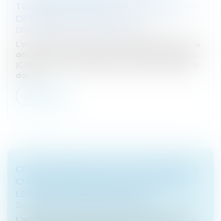
TOLÉRANCE ADMINISTRATIVE EN FAVEUR
DES ASSOCIATIONS LOI 1901
Droit des sociétés
/
Fusions et acquisitions
L’article 44 de la loi de finances pour 2020 a étendu la
définition fiscale des fusions et opérations assimilées
(CGI, art. 210-0 A), à laquelle font référence différents
dispos...
Lire la suite
CRÉDIT D'IMPÔT POUR LA FORMATION DU
CHEF D'ENTREPRISE : BERCY COMMENTE
LES DERNIERS AMÉNAGEMENTS
Droit fiscal
/
Fiscalité des professionnels
L’article 19 de la loi de finances pour 2022 a doublé le