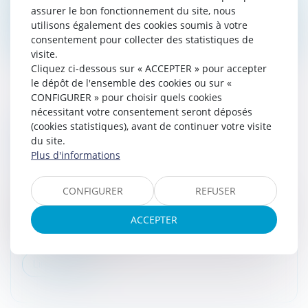
assurer le bon fonctionnement du site, nous
Lire la suite
utilisons également des cookies soumis à votre
consentement pour collecter des statistiques de
visite.
Cliquez ci-dessous sur « ACCEPTER » pour accepter
le dépôt de l'ensemble des cookies ou sur «
CONFIGURER » pour choisir quels cookies
nécessitant votre consentement seront déposés
QUELLES SOLUTIONS VOUS SONT
(cookies statistiques), avant de continuer votre visite
PROPOSÉES EN CAS DE DIFFICULTÉS À
du site.
Plus d'informations
PAYER VOS IMPÔTS ?
Droit fiscal
/
Fiscalité des particuliers
CONFIGURER
REFUSER
De nombreux événements peuvent engendrer des
problèmes financiers plus ou moins importants : une
ACCEPTER
perte d'emploi, un divorce, l’inflation… Vous rencontrez
des difficultés vous em...
Lire la suite