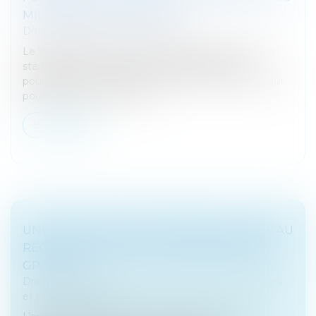
MILLIARDS DE DOLLARS
Droit des sociétés
/
Levées de fonds
Le Wall Street Journal a annoncé hier qu’OpenAI, la
start-up derrière ChatGPT, avait entamé des
pourparlers en vue d’une nouvelle levée de fonds qui
pourrait lui permettre d’êtr...
Lire la suite
UNE ATTESTATION D’IMMATRICULATION AU
REGISTRE NATIONAL DES ENTREPRISES
GRATUITE
Droit des sociétés
/
Droit des sociétés commerciales
et professionnelles