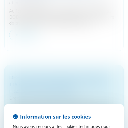
et professionnelles
Au 1er octobre 2024, il sera obligatoire de publier au
BODACC la dissolution donnant lieu à une procédure
de transmission universelle du patrimoine...
Lire la suite
DES MILLIONS D'ÉPARGNANTS PAYENT
TROP CHER POUR LEUR PER - VOICI LES
FRAIS À NE PAS DÉPASSER
Droit bancaire
/
Epargne et placements
Prisés par 9,8 millions de Français, les Plan Epargne
Retraite (PER) cachent pourtant quelques risques pour
Information sur les cookies
le portefeuille des ménages. Pourtant, de primes
abords, ils peuvent...
Nous avons recours à des cookies techniques pour