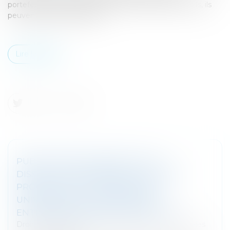
portefeuille des ménages. Pourtant, de primes abords, ils
peuvent sembler attractifs...
Lire la suite
PUBLICATION AU BODACC DE LA
DISSOLUTION DONNANT LIEU À UNE
PROCÉDURE DE TRANSMISSION
UNIVERSELLE DU PATRIMOINE |
ENTREPRENDRE.SERVICE-PUBLIC.FR
Droit des sociétés
/
Droit des sociétés commerciales