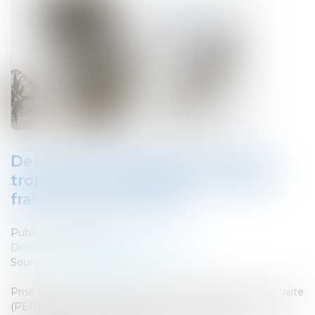
Des millions d'épargnants payent
trop cher pour leur PER - voici les
frais à ne pas dépasser
Publié le :
17/09/2024
Droit bancaire
/
Epargne et placements
Source :
www.journaldunet.com
Prisés par 9,8 millions de Français, les Plan Epargne Retraite
(PER) cachent pourtant quelques risques pour le