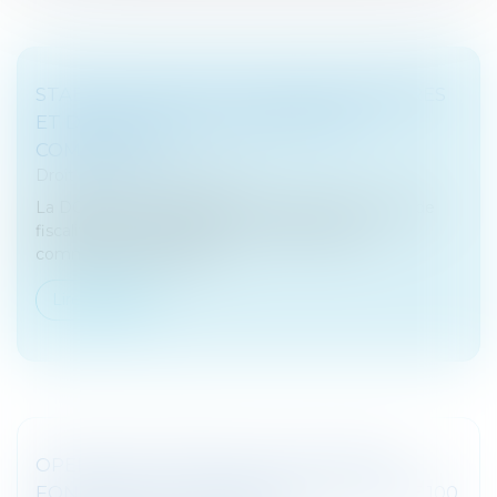
STABILITÉ DES TAUX DE TAXES FONCIÈRES
ET DE CFE DANS LA PLUPART DES
COMMUNES
Droit fiscal
/
Fiscalité locale
La DGFiP vient de publier une étude sur les taux de
fiscalité directe locale votés en 2024 par les
communes et les EPCI...
Lire la suite
OPENAI ENVISAGERAIT UNE LEVÉE DE
FONDS QUI LA VALORISERAIT À PLUS DE 100