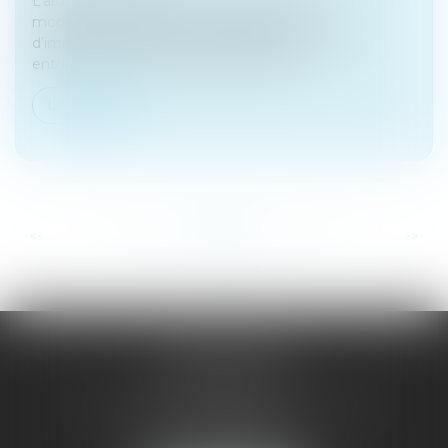
L’arrêté du 29 juillet 2024 vient de préciser les
modalités de délivrance de l’attestation
d’immatriculation au RNE (registre national des
entreprises). Toute personne peut en d...
Lire la suite
...
...
<<
<
56
57
58
59
60
61
62
>
>>
SAÔNE RHÔNE
AVOCATS
1 Avenue du Chater - Bâtiment E1 - BP 33
69340 FRANCHEVILLE
Tél :
04 72 38 31 60