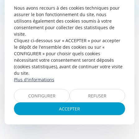
Lire la suite
Nous avons recours à des cookies techniques pour
assurer le bon fonctionnement du site, nous
utilisons également des cookies soumis à votre
consentement pour collecter des statistiques de
visite.
Cliquez ci-dessous sur « ACCEPTER » pour accepter
le dépôt de l'ensemble des cookies ou sur «
DEVOIR DE VIGILANCE EUROPÉEN : LE
CONFIGURER » pour choisir quels cookies
CONTENU DE LA PROPOSITION DE
nécessitant votre consentement seront déposés
(cookies statistiques), avant de continuer votre visite
DIRECTIVE
du site.
Droit des sociétés
/
Droit des sociétés commerciales
Plus d'informations
et professionnelles
C’est aujourd’hui le grand jour. La proposition de
CONFIGURER
REFUSER
directive européenne imposant un devoir de diligence
aux entreprises est présentée ce mercredi par la
ACCEPTER
Commission européenne...
Lire la suite