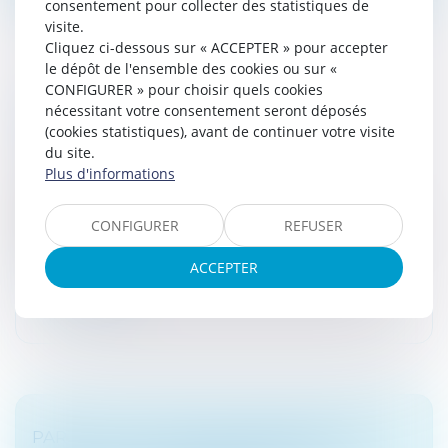
consentement pour collecter des statistiques de
visite.
Cliquez ci-dessous sur « ACCEPTER » pour accepter
le dépôt de l'ensemble des cookies ou sur «
CONFIGURER » pour choisir quels cookies
BILAN DE LA RÉGULARISATION DES
nécessitant votre consentement seront déposés
COMPTES CACHÉS À L'ÉTRANGER
(cookies statistiques), avant de continuer votre visite
du site.
Droit fiscal
Plus d'informations
L'État a récolté 9,4 milliards d'euros en impôts et
amendes en cinq ans, grâce à une cellule mise en
CONFIGURER
REFUSER
place après l'affaire Cahuzac pour régulariser les avoirs
à l'étranger. Un r...
ACCEPTER
Lire la suite
PARTS OU ACTIONS DÉMEMBRÉES : LES