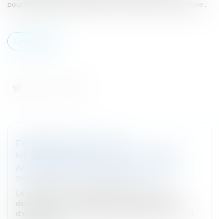
pour les ménages qui emploient un salarié à leur domicile...
Lire la suite
EXPÉRIMENTATION DE LA
MENSUALISATION DU CRÉDIT D'IMPÔT
ACCORDÉ POUR L'EMPLOI À DOMICILE
Droit fiscal
/
Fiscalité des particuliers
Le gouvernement va expérimenter dans deux
départements le versement mensuel du crédit
d'impôt pour les ménages qui emploient un salarié à