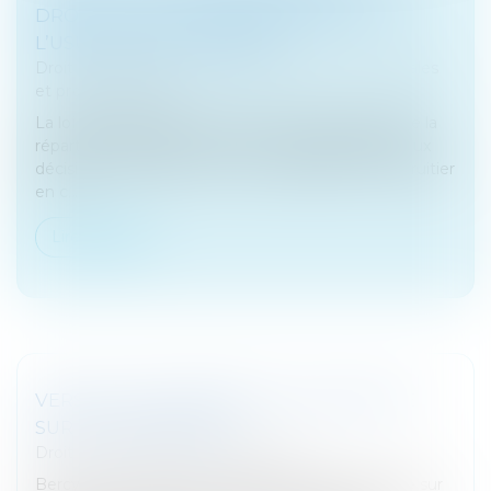
DROITS DU NU-PROPRIÉTAIRE ET DE
L’USUFRUITIER CLARIFIÉS
Droit des sociétés
/
Droit des sociétés commerciales
et professionnelles
La loi de simplification du droit des sociétés clarifie la
répartition des droits de vote et de participation aux
décisions collectives entre nu-propriétaire et usufruitier
en c...
Lire la suite
VERS UN ALLÈGEMENT DE LA FISCALITÉ
SUR LES DONATIONS
Droit fiscal
/
Fiscalité des particuliers
Bercy est favorable à un allègement de la fiscalité sur