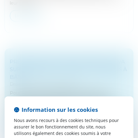
leur domicile...
Lire la suite
PRÉCISIONS SUR L'APPLICATION DE LA TVA
SUR LA MARGE AUX VENTES DE TERRAINS À
BÂTIR
Droit fiscal
/
Fiscalité immobilière
Pour la juridiction administrative, il résulte des
dispositions du code général des impôts et de la
directive 2006/112/CE du 28 novembre 2006 que
Information sur les cookies
l’application de la TVA sur la...
Nous avons recours à des cookies techniques pour
Lire la suite
assurer le bon fonctionnement du site, nous
utilisons également des cookies soumis à votre