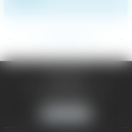
Lire la suite
...
...
<<
<
203
204
205
206
207
208
209
>
>>
SAÔNE RHÔNE
AVOCATS
1 Avenue du Chater - Bâtiment E1 - BP 33
69340 FRANCHEVILLE
Tél :
04 72 38 31 60
Fax : 04 78 34 81 62
NOUS LOCALISER