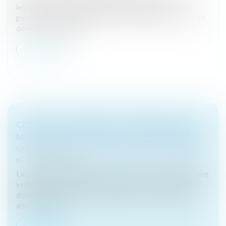
les donations quand les finances publiques le
permettront, a indiqué jeudi le ministres de l'Action et
des Comptes public...
Lire la suite
CESSION D'ENTREPRISE : PRÉSENTATION,
MODALITÉS ET PRÉCAUTIONS À PRENDRE
Droit des sociétés
/
Droit des sociétés commerciales
et professionnelles
La cession d’entreprise intervient lorsqu’un propriétaire
vend son entreprise à un repreneur. C’est une étape
délicate qu’il convient de préparer minutieusement
afin d’éviter le...