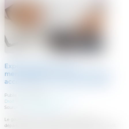
Expérimentation de la
mensualisation du crédit d'impôt
accordé pour l'emploi à domicile
Publié le :
17/09/2019
Droit fiscal
/
Fiscalité des particuliers
Source :
www.challenges.fr
Le gouvernement va expérimenter dans deux
départements le versement mensuel du crédit d'impôt