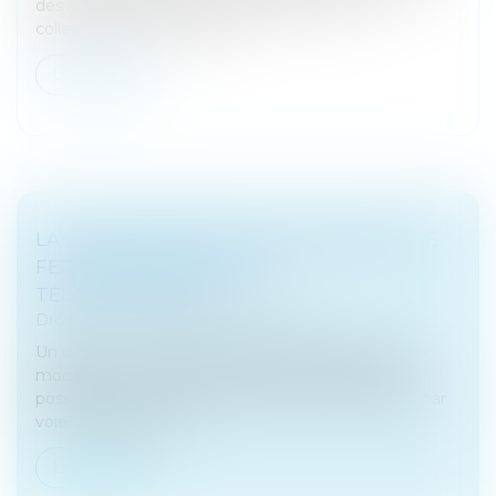
des mécanismes de compensation pour les
collectivités. Le Conseil co...
Lire la suite
LA DÉCLARATION DES DONS MANUELS SE
FERA DORÉNAVANT PAR
TÉLÉDÉCLARATION
Droit fiscal
/
Fiscalité des particuliers
Un décret Un décret de décembre 2019 relatif aux
modalités de déclaration rend la télédéclaration
possible en vue d'une adaptation à la souscription par
voie dématérialisée...
Lire la suite