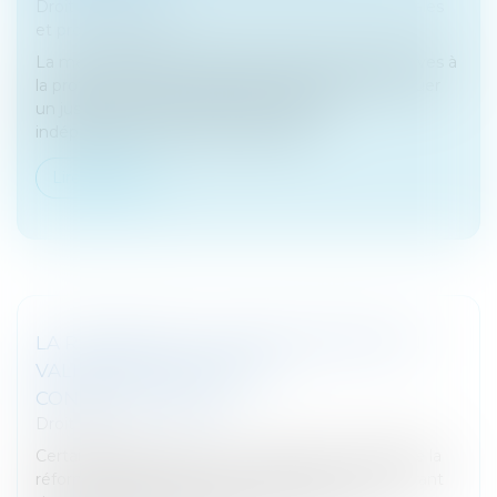
Droit des sociétés
/
Droit des sociétés commerciales
et professionnelles
La méconnaissance des dispositions légales relatives à
la protection d’une salariée enceinte peut constituer
un juste motif de révocation du gérant
indépendamment de ses conséqu...
Lire la suite
LA RÉFORME DE LA TAXE D'HABITATION
VALIDÉE PAR LE CONSEIL
CONSTITUTIONNEL
Droit fiscal
Certains parlementaires ont contesté la validité de la
réforme supprimant la taxe d’habitation et instaurant