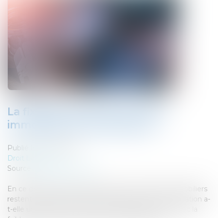
La fixation des taux de crédit
immobilier par les banques
Publié le :
11/02/2020
Droit bancaire
Source :
www.moneyvox.fr
En ce début d’année 2020, les taux des crédits immobiliers
restent à des niveaux historiquement bas. Cette situation a-
t-elle un lien direct, comme on l’entend souvent, avec la