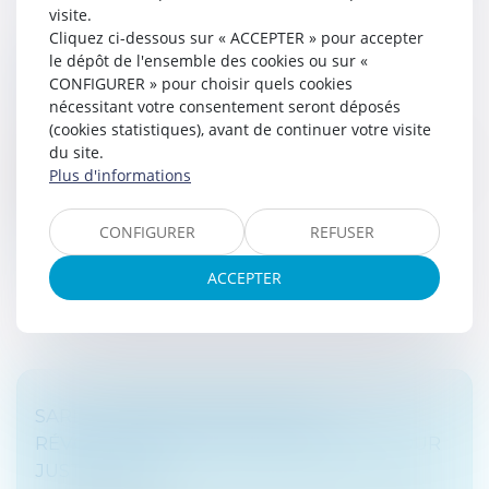
visite.
Cliquez ci-dessous sur « ACCEPTER » pour accepter
LA FIXATION DES TAUX DE CRÉDIT
le dépôt de l'ensemble des cookies ou sur «
IMMOBILIER PAR LES BANQUES
CONFIGURER » pour choisir quels cookies
nécessitant votre consentement seront déposés
Droit bancaire
(cookies statistiques), avant de continuer votre visite
En ce début d’année 2020, les taux des crédits
du site.
immobiliers restent à des niveaux historiquement bas.
Plus d'informations
Cette situation a-t-elle un lien direct, comme on
l’entend souvent, avec la...
CONFIGURER
REFUSER
Lire la suite
ACCEPTER
SARL : GÉRANCE BICÉPHALE ET
RÉVOCATION DE L’UN DES GÉRANTS POUR
JUSTE MOTIF