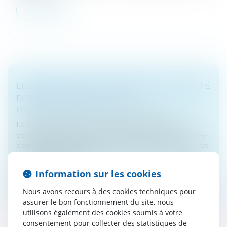
Lire la suite
LES OBLIGATIONS COMPTABLES DU COMITÉ
D'ENTREPRISE OU DU CSE
Droit fiscal
/
Fiscalité des professionnels
La loi du 5 mars 2014 a réformé les obligations
comptables des comités sociaux et économiques (ex-
comité d'entreprise). Leurs obligations sont désormais
plus strictes et précise...
Information sur les cookies
Lire la suite
Nous avons recours à des cookies techniques pour
assurer le bon fonctionnement du site, nous
utilisons également des cookies soumis à votre
consentement pour collecter des statistiques de