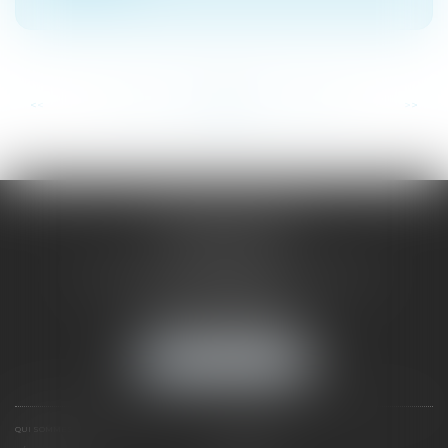
...
...
<<
<
192
193
194
195
196
197
198
>
>>
SAÔNE RHÔNE
AVOCATS
1 Avenue du Chater - Bâtiment E1 - BP 33
69340 FRANCHEVILLE
Tél :
04 72 38 31 60
Fax : 04 78 34 81 62
NOUS LOCALISER
QUI SOMMES NOUS ?
EXPERTISES