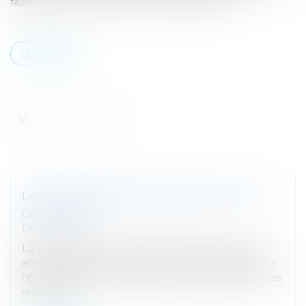
faiblesse des taux d'emprunt de l'Etat français...
Lire la suite
LA PROCÉDURE D’ABUS DE DROIT FISCAL
COMMENTÉE
Droit fiscal
La loi de finances pour 2019 a étendu la clause anti-
abus qui existait en matière d’impôt sur les sociétés à
l’ensemble des autres impôts. Elle s’applique aux actes
réalisés à c...