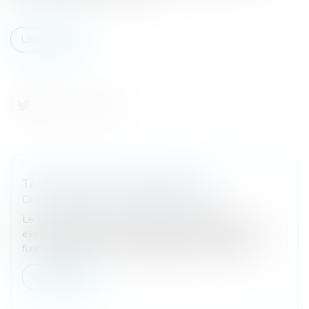
Lire la suite
TAUX D'IS 2021 : 31%, 28% ET 15%
Droit fiscal
/
Fiscalité des professionnels
Le taux d'impôt sur les sociétés 2021, pour les
exercices ouverts à compter du 1er janvier 2021, est
fixé à 26,50% pour les entreprises dont le chiffre...
Lire la suite