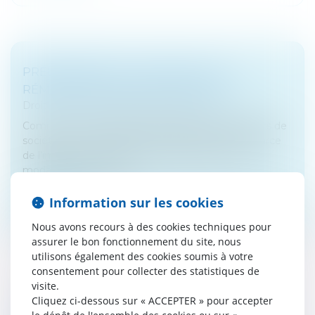
PRÉLÈVEMENT À LA SOURCE : LES
RÉMUNÉRATIONS DES DIRIGEANTS
Droit fiscal
/
Fiscalité des professionnels
Comme pour l’essentiel des revenus, les dirigeants de
société vont être soumis au prélèvement à la source
de l’impôt sur le revenu à compter de 2019. Les
modalités seront différ...
Lire la suite
Information sur les cookies
Nous avons recours à des cookies techniques pour
assurer le bon fonctionnement du site, nous
utilisons également des cookies soumis à votre
consentement pour collecter des statistiques de
visite.
Cliquez ci-dessous sur « ACCEPTER » pour accepter
CODE DU COMMERCE : CRÉATION D’UN