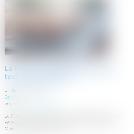
La France taxera les géants de la
tech dès décembre
Publié le :
21/10/2020
Droit fiscal
Source :
www.challenges.fr
La France aura sa taxe pour les GAFA (Google, Amazon,
Facebook, Apple) d'ici décembre 2020 selon Bruno Le
Maire, ministre de l'économie...