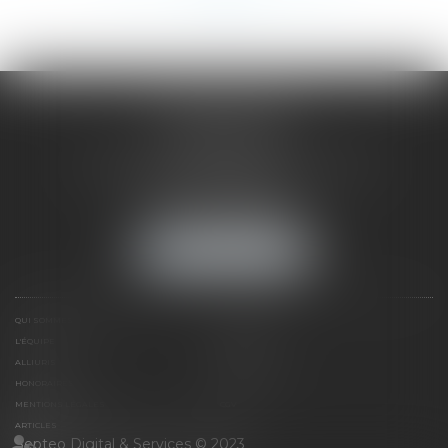
SAÔNE RHÔNE
AVOCATS
1 Avenue du Chater - Bâtiment E1 - BP 33
69340 FRANCHEVILLE
Tél :
04 72 38 31 60
Fax : 04 78 34 81 62
NOUS LOCALISER
QUI SOMMES NOUS ?
EXPERTISES
L'ÉQUIPE
NOS CLIENTS
ALLIURIS
CONTACT
HONORAIRES
PLAN DU SITE
MENTIONS LÉGALES
CGV
ARTICLES
Septeo Digital & Services © 2023