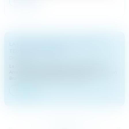
Lire la suite
LA FRANCE TAXERA LES GÉANTS DE LA
TECH DÈS DÉCEMBRE
Droit fiscal
La France aura sa taxe pour les GAFA (Google,
Amazon, Facebook, Apple) d'ici décembre 2020 selon
Bruno Le Maire, ministre de l'économie...
Lire la suite
...
...
<<
<
176
177
178
179
180
181
182
>
>>