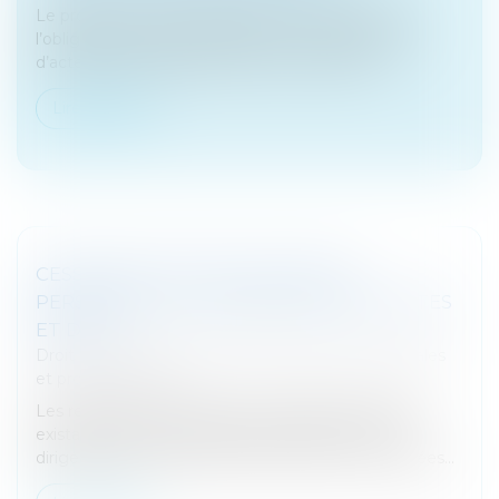
Le projet de loi de finances prévoit de supprimer
l’obligation de faire enregistrer un certain nombre
d’actes (et opérations) de la vie des sociétés...
Lire la suite
CESSION D’ACTIONS : RELATIONS
PERSONNELLES, CONVENTIONS OCCULTES
ET DOL
Droit des sociétés
/
Droit des sociétés commerciales
et professionnelles
Les relations personnelles et de grande familiarité
existant entre des cessionnaires d’actions et une
dirigeante de la société dont les actions sont cédées...