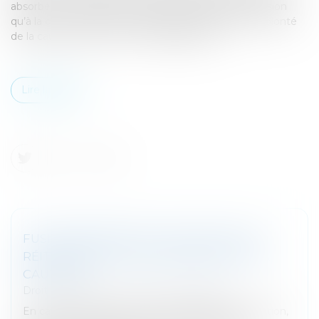
absorbée, ne s’étend aux dettes postérieures à la fusion
qu’à la condition d’une manifestation expresse de volonté
de la caution de réitérer son engagement...
Lire la suite
FUSION ABSORPTION : EXTINCTION OU
RÉITÉRATION DE L’ENGAGEMENT DE LA
CAUTION ?
Droit des sociétés
/
Fusions et acquisitions
En cas de fusion de sociétés, la garantie de la caution,