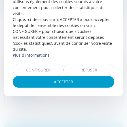
utilisons également des cookies soumis à votre
consentement pour collecter des statistiques de
visite.
Cliquez ci-dessous sur « ACCEPTER » pour accepter
le dépôt de l'ensemble des cookies ou sur «
CONFIGURER » pour choisir quels cookies
nécessitant votre consentement seront déposés
LA MESURE D'INTERDICTION DE GÉRER
(cookies statistiques), avant de continuer votre visite
DOIT ÊTRE MOTIVÉE
du site.
Droit des sociétés
/
Procédures collectives
Plus d'informations
Le tribunal qui prononce une mesure d'interdiction de
gérer doit motiver sa décision, tant sur le principe que
CONFIGURER
REFUSER
sur le quantum de la sanction, au regard de la gravité
des fautes...
ACCEPTER
Lire la suite