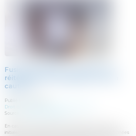
Fusion absorption : extinction ou
réitération de l’engagement de la
caution ?
Publié le :
04/12/2019
Droit des sociétés
/
Fusions et acquisitions
Source :
actu.dalloz-etudiant.fr
En cas de fusion de sociétés, la garantie de la caution,
initialement engagée envers l’une des sociétés fusionnées