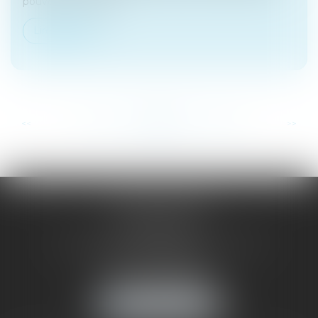
pouvoir, en confian...
Lire la suite
...
...
<<
<
197
198
199
200
201
202
203
>
>>
SAÔNE RHÔNE
AVOCATS
1 Avenue du Chater - Bâtiment E1 - BP 33
69340 FRANCHEVILLE
Tél :
04 72 38 31 60
Fax : 04 78 34 81 62
NOUS LOCALISER