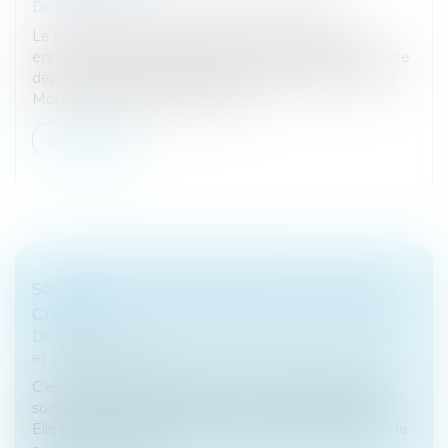
Droit des sociétés
/
Fusions et acquisitions
Le marché mondial des fusions et acquisitions
enregistre sa deuxième performance la plus médiocre
depuis le lancement du Quarterly Deal Performance
Monitor (QDPM) de Willis Towe...
Lire la suite
SORTIE DES MINORITAIRES DES SOCIÉTÉS
CIVILES
Droit des sociétés
/
Droit des sociétés commerciales
et professionnelles
C’est souvent au moment de la constitution que la
société civile est présentée sous son plus beau jour.
Elle permet notamment de dissocier la propriété et le