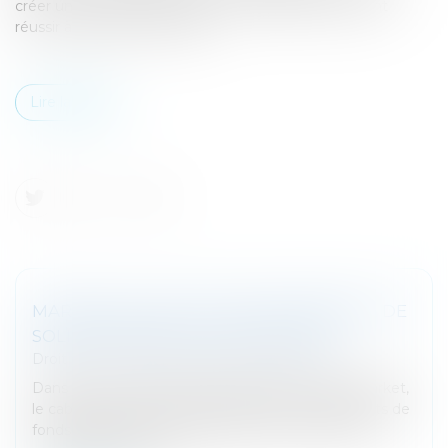
créer un sens commun pour ces individus qui doivent
réussir à travailler ensemble ?
Lire la suite
MARCHÉ DU CAPITAL INVESTISSEMENT, DE
SOLIDES PERSPECTIVES POUR 2019
Droit des sociétés
/
Fusions et acquisitions
Dans son nouveau rapport publié avec Mergermarket,
le cabinet d'avocats Dechert prédit que les gérants de
fonds obtiendront un avantage concurrentiel s'ils