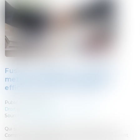
Fusions-acquisitions : comment
mettre en place un leadership
efficace pour éviter l'échec ?
Publié le :
13/09/2018
Droit des sociétés
/
Fusions et acquisitions
Source :
www.lesechos.fr
Qui sont les bons leaders pour mener une fusacq ?
Comment les identifier et les accompagner ? Comment