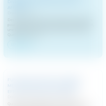
DIVERSES MESURES EN DROIT DES
AFFAIRES
Droit des sociétés
Des innovations en droit des sociétés, des mesures
pour faciliter la cession d’une entreprise en difficulté,
une réforme du droit des sûretés par ordonnance…
Quelques mots sur l...
Lire la suite
FUSIONS-ACQUISITIONS : COMMENT
METTRE EN PLACE UN LEADERSHIP
EFFICACE POUR ÉVITER L'ÉCHEC ?
Droit des sociétés
/
Fusions et acquisitions
Qui sont les bons leaders pour mener une fusacq ?