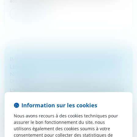
accroissent et lèvent...
Lire la suite
IMPÔT SUR LES SOCIÉTÉS : BERCY PRÉCISE
LES MODALITÉS DE LA BAISSE DU TAUX
NORMAL
Droit fiscal
/
Fiscalité des professionnels
L'administration commente l'aménagement législatif
apporté fin 2017 aux modalités de la baisse du taux
normal de l'impôt sur les sociétés. A cette occasion,
Information sur les cookies
elle clarifie le tau...
Nous avons recours à des cookies techniques pour
assurer le bon fonctionnement du site, nous
Lire la suite
utilisons également des cookies soumis à votre
consentement pour collecter des statistiques de