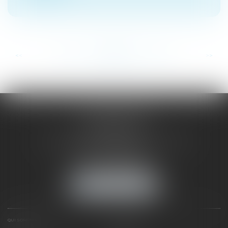
...
...
<<
<
223
224
225
226
227
228
229
>
>>
SAÔNE RHÔNE
AVOCATS
1 Avenue du Chater - Bâtiment E1 - BP 33
69340 FRANCHEVILLE
Tél :
04 72 38 31 60
Fax : 04 78 34 81 62
NOUS LOCALISER
QUI SOMMES NOUS ?
EXPERTISES