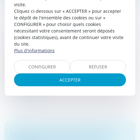
visite.
Cliquez ci-dessous sur « ACCEPTER » pour accepter
le dépôt de l'ensemble des cookies ou sur «
CONFIGURER » pour choisir quels cookies
nécessitant votre consentement seront déposés
ON PEUT PAYER SON IFI AVEC UNE ŒUVRE
(cookies statistiques), avant de continuer votre visite
D’ART OU UN IMMEUBLE
du site.
Droit fiscal
/
Fiscalité des particuliers
Plus d'informations
Le règlement de l’impôt sur la fortune immobilière
(IFI) par la dation en paiement est désormais autorisé.
CONFIGURER
REFUSER
Comme pour l’ancien ISF, le contribuable peut ainsi
payer l’IFI par la...
ACCEPTER
Lire la suite
LE PROJET DE LOI PACTE COMPORTE