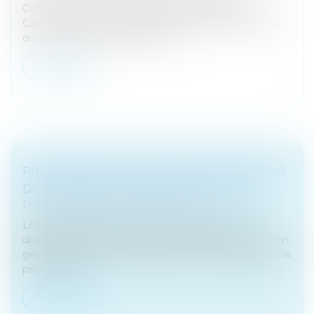
Comment les identifier et les accompagner ?
Comment créer un sens commun pour ces individus
qui doivent réussir à travailler en...
Lire la suite
PRÉLÈVEMENT À LA SOURCE : LES OPTIONS
DE TAUX SONT ENCORE MODIFIABLES
Droit fiscal
/
Fiscalité des particuliers
Les avis d’impôt sur le revenu sont désormais à
disposition de la plupart des contribuables. La direction
générale des Finances publiques (DGFiP) rappelle qu'ils
peuvent, s'ils...
Lire la suite