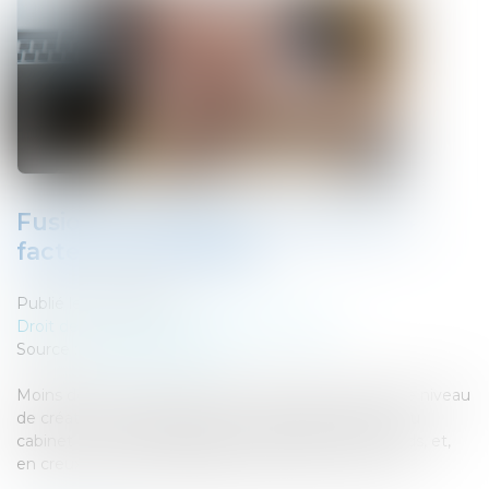
Fusions-acquisitions : zoom sur 4
facteurs de réussite
Publié le :
24/07/2019
Droit des sociétés
/
Fusions et acquisitions
Source :
business.lesechos.fr
Moins de la moitié des fusions acquisitions génère le niveau
de création de valeur attendu. Une récente étude du
cabinet de conseil Wavestone a identifié trois noeuds, et,
en creux, les bonnes pratiques à mettre en oeuvre...