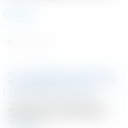
Lire la suite
LA CLAUSE D’INDEMNITÉ DE RÉSILIATION
EST D’INTERPRÉTATION STRICTE MÊME EN
CAS DE PROCÉDURE COLLECTIVE
Droit des sociétés
/
Procédures collectives
La clause prévoyant une indemnité au profit de la
partie qui résilie le contrat ne s’applique pas à la
résiliation de plein droit résultant de la décision de
l’administrateur de...