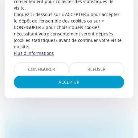
consentement pour collecter des statistiques de
visite.
Cliquez ci-dessous sur « ACCEPTER » pour accepter
RÉPONSE MINISTÉRIELLE SUR
le dépôt de l'ensemble des cookies ou sur «
L'APPLICATION DU NOUVEL ARTICLE L 64 A
CONFIGURER » pour choisir quels cookies
DU LIVRE DE PROCÉDURE FISCALE
nécessitant votre consentement seront déposés
CONCERNANT L'ABUS DE DROIT
(cookies statistiques), avant de continuer votre visite
Droit fiscal
/
Fiscalité des particuliers
du site.
Plus d'informations
Le nouvel article L. 64 A du livre des procédures
fiscales (LPF), permet à l'administration d'écarter
comme ne lui étant pas opposables, les actes qui,
CONFIGURER
REFUSER
recherchant le bénéfice d...
ACCEPTER
Lire la suite
CRÉATION D'UNE POLICE SPÉCIALE EN