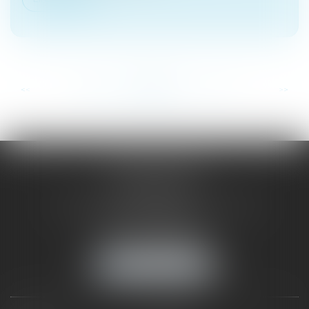
...
...
<<
<
206
207
208
209
210
211
212
>
>>
SAÔNE RHÔNE
AVOCATS
1 Avenue du Chater - Bâtiment E1 - BP 33
69340 FRANCHEVILLE
Tél :
04 72 38 31 60
Fax : 04 78 34 81 62
NOUS LOCALISER