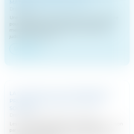
MATIÈRE DE FRAUDE FISCALE
Droit fiscal
Une brigade de super enquêteurs vient d'être créée
pour traquer les fraudeurs fiscaux de haut vol. Dès
mercredi 3 juillet, le nouveau service d'enquêtes
judiciaires des finances...
Lire la suite
LA LOI PACTE ET LES ALLÈGEMENTS DE
PROCÉDURES DANS LES FUSIONS DE
SOCIÉTÉS
Droit des sociétés
/
Fusions et acquisitions
Les modalités d’approbation d’une opération de fusion
par une société absorbante sont assouplies. La