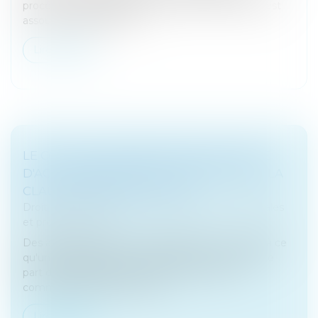
procédure d’approbation des fusions de sociétés est
assouplie.Délégation de...
Lire la suite
LE COUP D'ACCORDÉON DANS LE PACTE
D'ACTIONNAIRE NE MET PAS EN ÉCHEC LA
CLAUSE DE NON-DILUTION
Droit des sociétés
/
Droit des sociétés commerciales
et professionnelles
Des associés qui se sont engagés dans un pacte à ce
qu'un cosignataire du pacte conserve une certaine
part du capital jusqu'à sa sortie de la société
commettent une faute à son...
Lire la suite