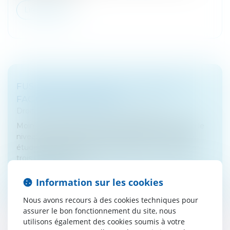
Lire la suite
FUSIONS-ACQUISITIONS : ZOOM SUR 4
FACTEURS DE RÉUSSITE
Droit des sociétés
/
Fusions et acquisitions
Moins de la moitié des fusions acquisitions génère le
niveau de création de valeur attendu. Une récente
étude du cabinet de conseil Wavestone a identifié
trois noeuds, et, en cr...
Lire la suite
Information sur les cookies
Nous avons recours à des cookies techniques pour
assurer le bon fonctionnement du site, nous
utilisons également des cookies soumis à votre