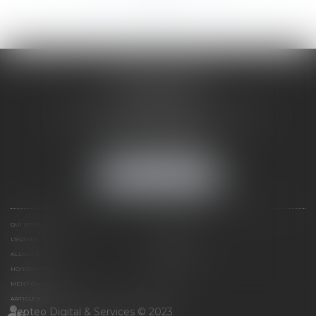
SAÔNE RHÔNE
AVOCATS
1 Avenue du Chater - Bâtiment E1 - BP 33
69340 FRANCHEVILLE
Tél :
04 72 38 31 60
Fax : 04 78 34 81 62
NOUS LOCALISER
QUI SOMMES NOUS ?
EXPERTISES
L'ÉQUIPE
NOS CLIENTS
ALLIURIS
CONTACT
HONORAIRES
PLAN DU SITE
MENTIONS LÉGALES
CGV
ARTICLES
Septeo Digital & Services © 2023