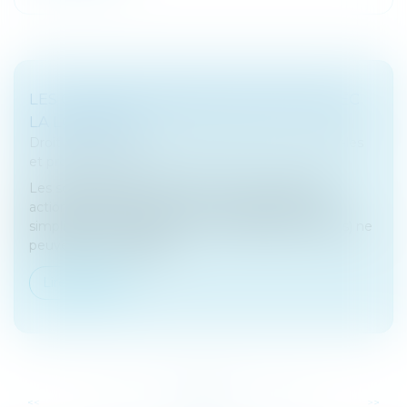
LES OCTROIS D'AVANCES SIMPLIFIÉS AVEC
LA LOI PACTE
Droit des sociétés
/
Droit des sociétés commerciales
et professionnelles
Les sociétés civiles, les SARL et les sociétés par
actions (sociétés anonymes, sociétés par actions
simplifiées et sociétés en commandite par actions) ne
peuvent, on le rappelle...
Lire la suite
...
...
<<
<
210
211
212
213
214
215
216
>
>>