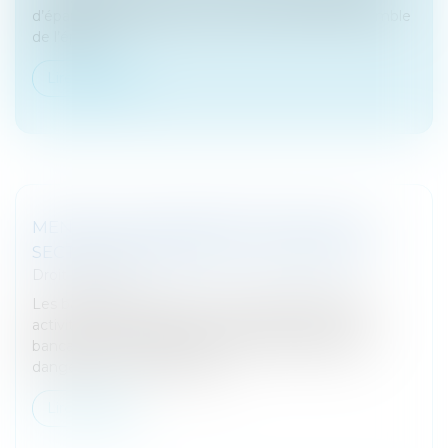
d’épargne salariale et prévoit une réforme d’ensemble
de l’éparg...
Lire la suite
MENACE DE FRAGMENTATION POUR LE
SECTEUR BANCAIRE DE LA ZONE EURO
Droit bancaire
Les banques de la zone euro se détournent des
activités transfrontalières, mettant en péril l'union
bancaire et créant le risque d'une fragmentation
dangereuse, a déclaré jeudi...
Lire la suite