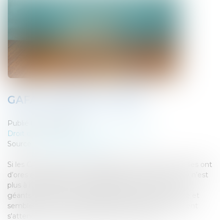
GAFA, profil bas en 2019 ?
Publié le :
29/05/2019
Droit des sociétés
/
Fusions et acquisitions
Source :
www.abcbourse.com
Si les GAFA continuent d'engranger des bénéfices, elles ont
d’ores et déjà essuyé certains revers en 2019. L’heure n’est
plus à l’euphorie et aux acquisitions à tous vents. Les
géants du web sont dorénavant dans la ligne de mire et
semblent vouloir montrer patte blanche. À quoi doivent
s'attendre les investisseurs dans ce contexte...