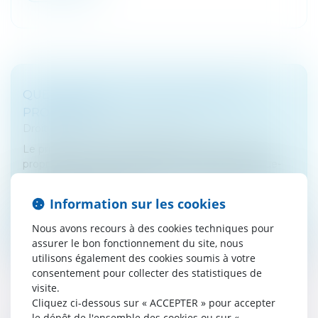
QUEL AVANTAGE À INVESTIR EN NUE-
PROPRIÉTÉ?
Droit fiscal
/
Fiscalité des particuliers
Le principe de ce démembrement temporaire de
propriété consiste à n’investir que dans la seule nue-
propriété d’un bien immobilier. L’usufruit étant détenu
pendant une durée limi...
Information sur les cookies
Lire la suite
Nous avons recours à des cookies techniques pour
assurer le bon fonctionnement du site, nous
utilisons également des cookies soumis à votre
consentement pour collecter des statistiques de
visite.
Cliquez ci-dessous sur « ACCEPTER » pour accepter
le dépôt de l'ensemble des cookies ou sur «