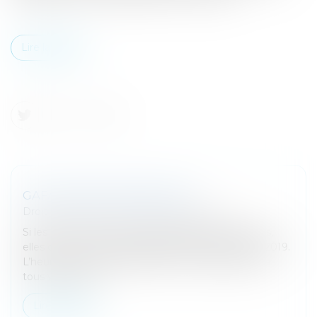
Lire la suite
GAFA, PROFIL BAS EN 2019 ?
Droit des sociétés
/
Fusions et acquisitions
Si les GAFA continuent d'engranger des bénéfices,
elles ont d’ores et déjà essuyé certains revers en 2019.
L’heure n’est plus à l’euphorie et aux acquisitions à
tous vents. Les...
Lire la suite