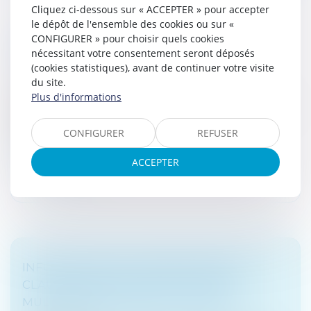
Cliquez ci-dessous sur « ACCEPTER » pour accepter
le dépôt de l'ensemble des cookies ou sur «
GROUPE TVA : PRÉCISIONS SUR LES
CONFIGURER » pour choisir quels cookies
nécessitant votre consentement seront déposés
OBLIGATIONS DÉCLARATIVES
(cookies statistiques), avant de continuer votre visite
Droit fiscal
/
Fiscalité des professionnels
du site.
Un récent arrêté vient de préciser les obligations
Plus d'informations
déclaratives des assujettis uniques mieux connus sous
l'appellation de « Groupes TVA » (arrêté du 22
CONFIGURER
REFUSER
septembre 2022). Le fonct...
ACCEPTER
Lire la suite
INFORMATION DE L'EMPRUNTEUR ET
CLAUSES ABUSIVES DANS LES PRÊTS
MULTIDEVISES : OBJET ET PORTÉE