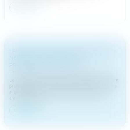
Lire la suite
PAIEMENT À L'ÉCHÉANCE D'UNE CRÉANCE
NÉE APRÈS L'OUVERTURE DE LA
PROCÉDURE COLLECTIVE
Droit des sociétés
/
Procédures collectives
Le créancier dont la créance est éligible au traitement
préférentiel a le droit d’être payé à l'échéance même
si sa créance n'a pas été inscrite sur la liste des
créances postér...
Lire la suite