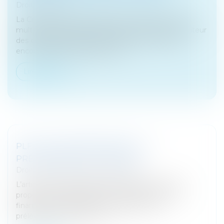
Droit bancaire
La Cour de cassation réaffirme à propos d’un prêt
multidevises que la banque doit informer l’emprunteur
des conséquences économiques et des risques
encourus pour échapper aux sa...
Lire la suite
PLF 2023 : AMÉNAGEMENT DU
PRÉLÈVEMENT À LA SOURCE
Droit fiscal
/
Fiscalité des particuliers
L’article 3 du projet de loi de finances pour 2023
propose des aménagements au projet de loi de
finances pour 2023 pour la modulation du
prélèvement à la source et ...