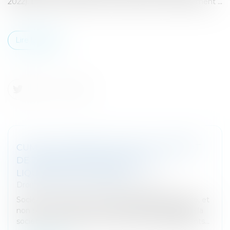
2022). Le fonctionnement du Groupe TVA Conformément ...
Lire la suite
CUMUL DE MANDAT SOCIAL ET CONTRAT
DE TRAVAIL EN PROCÉDURE DE
LIQUIDATION JUDICIAIRE
Droit des sociétés
/
Procédures collectives
Sociétés : Seule la clôture de la liquidation judiciaire, et
non son ouverture, a pour effet de faire disparaître la
société et de mettre fin aux fonctions des dirigeants...