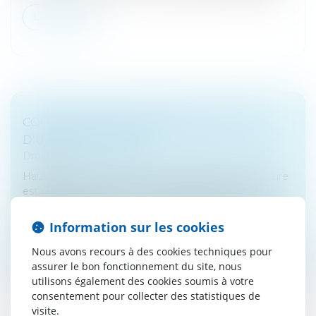
Lire la suite
COMME CHAQUE TRIMESTRE, LES TAUX
D’USURE CHANGENT
Droit fiscal
Hausse du taux d'usure Au 1er octobre, le taux d'usure
est relevé. A ce titre, il suit l'évolution des taux
immobiliers pratiqués. La hausse des taux d’usure est
une bonne ...
Information sur les cookies
Lire la suite
Nous avons recours à des cookies techniques pour
assurer le bon fonctionnement du site, nous
utilisons également des cookies soumis à votre
consentement pour collecter des statistiques de
visite.