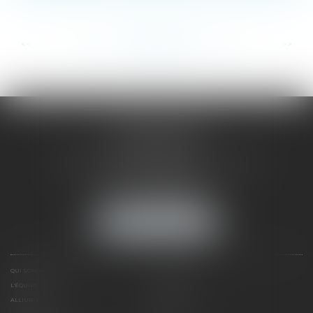
...
...
<<
<
124
125
126
127
128
129
130
>
>>
SAÔNE RHÔNE
AVOCATS
1 Avenue du Chater - Bâtiment E1 - BP 33
69340 FRANCHEVILLE
Tél :
04 72 38 31 60
Fax : 04 78 34 81 62
NOUS LOCALISER
QUI SOMMES NOUS ?
EXPERTISES
L'ÉQUIPE
NOS CLIENTS
ALLIURIS
CONTACT