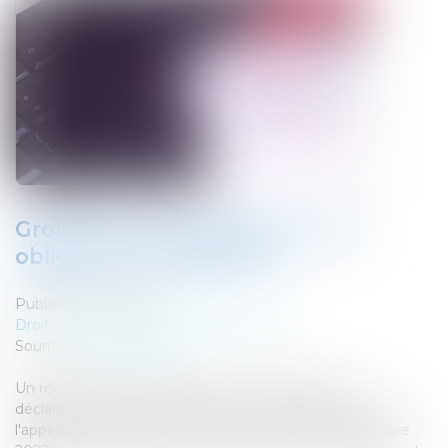
Groupe TVA : précisions sur les
obligations déclaratives
Publié le :
12/10/2022
Droit fiscal
/
Fiscalité des professionnels
Source :
www.legifiscal.fr
Un récent arrêté vient de préciser les obligations
déclaratives des assujettis uniques mieux connus sous
l'appellation de « Groupes TVA » (arrêté du 22 septembre