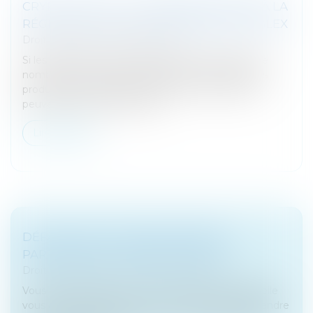
CRYPTO-ACTIFS : LA FRANCE S’ADAPTE À LA
RÉGLEMENTATION EUROPÉENNE | WEBLEX
Droit bancaire
/
Cryptomonnaies
Si les crypto-actifs ont déferlé dans le quotidien de
nombreuses personnes, ils restent néanmoins des
produits peu compréhensibles pour la majorité et
peuvent comporter des risq...
Lire la suite
DÉFAILLANCE D'UNE ENTREPRISE
PARTENAIRE : COMMENT RÉAGIR ?
Droit des sociétés
/
Procédures collectives
Vous êtes en litige avec une entreprise avec laquelle
vous aviez signé un contrat et vous venez d'apprendre