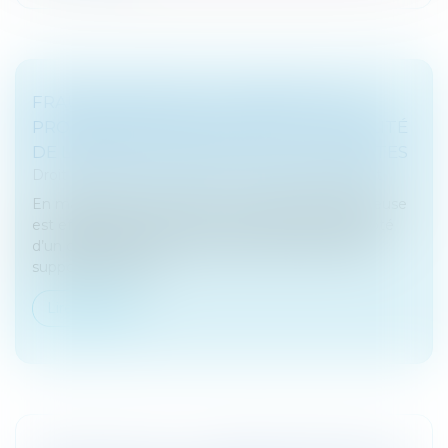
FRAUDE BANCAIRE : LA BANQUE DOIT
PROUVER L’AUTHENTICITÉ ET LA FIABILITÉ
DE L’OPÉRATION POUR ÉVITER LES PERTES
Droit bancaire
/
Comptes et moyens de paiement
En matière bancaire, lorsqu’une opération frauduleuse
est effectuée à l’aide d’un instrument bancaire doté
d’un dispositif de sécurité personnalisé, la banque
supporte les perte...
Lire la suite