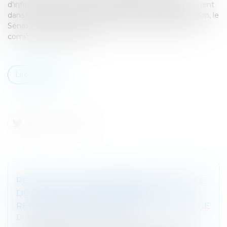
d'information sur l'intervention des fonds d'investissement
dans le football professionnel français. Pour cette mission, le
Sénat a octroyé à la commission les prérogatives des
commissions d'enquête...
Lire la suite
RESCRIT SUR L’ABATTEMENT POUR DURÉE
DE DÉTENTION POUR DÉPART À LA
RETRAITE EN CAS D’IMPOSITION COMMUNE
Droit fiscal
/
Fiscalité immobilière