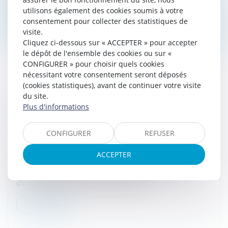
contrat. En cas de manquement, il...
utilisons également des cookies soumis à votre
consentement pour collecter des statistiques de
Lire la suite
visite.
Cliquez ci-dessous sur « ACCEPTER » pour accepter
le dépôt de l'ensemble des cookies ou sur «
CONFIGURER » pour choisir quels cookies
nécessitant votre consentement seront déposés
(cookies statistiques), avant de continuer votre visite
du site.
INTERVENTION DES FONDS
Plus d'informations
D'INVESTISSEMENT DANS LE FOOTBALL
PROFESSIONNEL FRANÇAIS
CONFIGURER
REFUSER
Droit des sociétés
/
Levées de fonds
La commission de la culture, de l'éducation, de la
ACCEPTER
communication et du sport a engagé une mission
d'information sur l'intervention des fonds
d'investissement dans le football pr...
Lire la suite