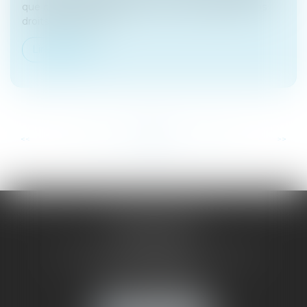
que celle-ci est défaillante. Comment défendre vos
droits ? Quels son...
Lire la suite
...
...
<<
<
47
48
49
50
51
52
53
>
>>
SAÔNE RHÔNE
AVOCATS
1 Avenue du Chater - Bâtiment E1 - BP 33
69340 FRANCHEVILLE
Tél :
04 72 38 31 60
Fax : 04 78 34 81 62