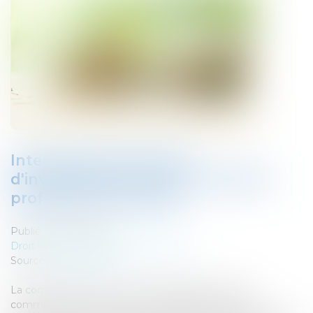
Intervention des fonds
d'investissement dans le football
professionnel français
Publié le :
04/12/2024
Droit des sociétés
/
Levées de fonds
Source :
www.senat.fr
La commission de la culture, de l'éducation, de la
communication et du sport a engagé une mission