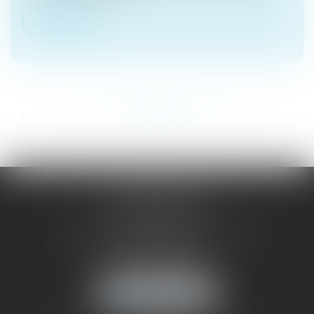
Lire la suite
...
...
<<
<
114
115
116
117
118
119
120
>
>>
SAÔNE RHÔNE
AVOCATS
1 Avenue du Chater - Bâtiment E1 - BP 33
69340 FRANCHEVILLE
Tél :
04 72 38 31 60
Fax : 04 78 34 81 62
NOUS LOCALISER