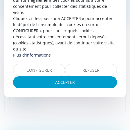
utilisons également des cookies soumis à votre
consentement pour collecter des statistiques de
Lire la suite
visite.
Cliquez ci-dessous sur « ACCEPTER » pour accepter
le dépôt de l'ensemble des cookies ou sur «
CONFIGURER » pour choisir quels cookies
nécessitant votre consentement seront déposés
(cookies statistiques), avant de continuer votre visite
du site.
IR : LE PLAFONNEMENT DU QUOTIENT
Plus d'informations
FAMILIAL
Droit fiscal
/
Fiscalité des particuliers
CONFIGURER
REFUSER
L’avantage en impôt procuré par chaque demi-part
s’ajoutant à 1 part (personne seule) ou à 2 (mariés ou
ACCEPTER
partenaire d'un PACS) fait l'objet d'un plafonnement.
Lire la suite