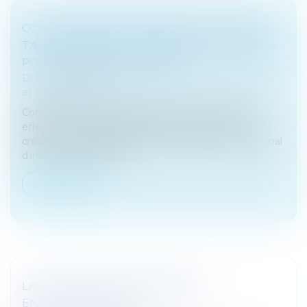
COMPTE COURANT D’ASSOCIÉ : NOUVEAU
TAUX MAXIMAL D’INTÉRÊTS DÉDUCTIBLES
POUR L’ANNÉE CIVILE 2022
Droit des sociétés
/
Droit des sociétés commerciales
et professionnelles
Compte tenu de la publication d’un nouveau taux
effectif moyen pratiqué par les établissements de
crédit au cours des trois derniers mois, le taux maximal
d’intérêts déductibles...
Lire la suite
LA COTISATION FONCIÈRE DES
ENTREPRISES (CFE)