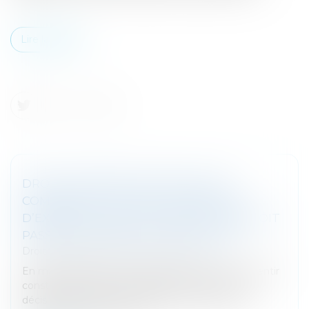
Lire la suite
DROIT DE REPENTIR DU BAILLEUR
COMMERCIAL : PAS DE FAUTE EN CAS
D’EXERCICE AVANT QU’UNE DÉCISION SOIT
PASSÉE EN FORCE DE CHOSE JUGÉE
Droit commercial
/
Baux commerciaux
En matière de baux commerciaux, le droit de repentir
constitue le fait pour le bailleur de revenir sur sa
décision d’accorder une indemnité d’éviction en