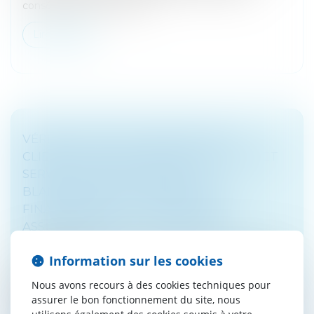
conséquence du refus de...
Lire la suite
VÉRIFICATION DE L'IDENTITÉ DE LA
CLIENTÈLE POUR CERTAINS PRODUITS ET
SERVICES À FAIBLE RISQUE DE
BLANCHIMENT DE CAPITAUX ET DE
FINANCEMENT DU TERRORISME
ASSOUPLISSEMENT DES MESURES
Droit bancaire
Information sur les cookies
Un décret du 3 février 2023 assouplit les dispositifs de
lutte contre le blanchiment de capitaux pour des
Nous avons recours à des cookies techniques pour
services financiers présentant de faibles risques de
assurer le bon fonctionnement du site, nous
détournement crimi...