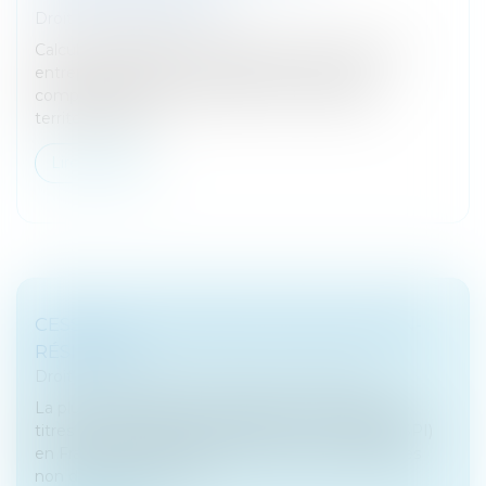
Droit fiscal
/
Fiscalité locale
Calcul et déclaration de la cotisation foncière des
entreprises (CFE) qui constitue une des deux
composantes de la contribution économique
territoriale (CET)...
Lire la suite
CESSION DE TITRES DE SPI PAR LES NON-
RÉSIDENTS
Droit des sociétés
/
Transmission d’entreprise
La plus-value réalisée à l'occasion de la cession de
titres de sociétés à prépondérance immobilière (SPI)
en France par des personnes morales ou physiques
non domiciliées en Fra...