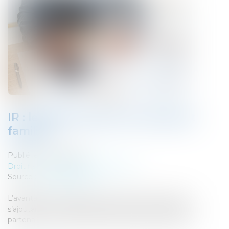
IR : le plafonnement du quotient
familial
Publié le :
07/03/2023
Droit fiscal
/
Fiscalité des particuliers
Source :
www.legifiscal.fr
L’avantage en impôt procuré par chaque demi-part
s’ajoutant à 1 part (personne seule) ou à 2 (mariés ou
partenaire d'un PACS) fait l'objet d'un plafonnement.