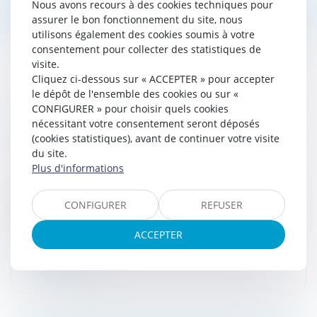
Lire la suite
Nous avons recours à des cookies techniques pour
assurer le bon fonctionnement du site, nous
utilisons également des cookies soumis à votre
consentement pour collecter des statistiques de
visite.
Cliquez ci-dessous sur « ACCEPTER » pour accepter
le dépôt de l'ensemble des cookies ou sur «
LE MARCHÉ EUROPÉEN DES FUSIONS-
CONFIGURER » pour choisir quels cookies
nécessitant votre consentement seront déposés
ACQUISITIONS EST DYNAMIQUE, MALGRÉ
(cookies statistiques), avant de continuer votre visite
LES INCERTITUDES POLITIQUES
du site.
Droit des sociétés
/
Fusions et acquisitions
Plus d'informations
Les troubles géopolitiques et les incertitudes
commerciales compliquent les fusions-acquisitions.
CONFIGURER
REFUSER
Malgré la volatilité, les dirigeants aguerris poursuivent
leurs transactions.
ACCEPTER
Lire la suite