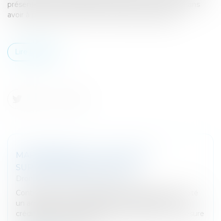
présentée par le cédant de la créance sur le Trésor, sans
avoir à présenter sa propre réclamation préalable...
Lire la suite
MAPRIMERENOV : 12 MILLIARDS
SUPPLÉMENTAIRES VOTÉS
Droit fiscal
/
Fiscalité des particuliers
Contre l’avis du Gouvernement, les députés ont voté
un amendement augmentant de 12 milliards € les
crédits alloués au dispositif MaPrimeRenov. La mesure