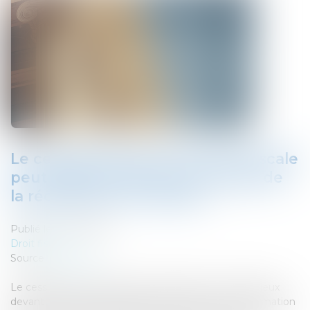
Le cessionnaire d’une créance fiscale
peut saisir le tribunal sur la base de
la réclamation du cédant
Publié le :
02/11/2022
Droit fiscal
Source :
www.efl.fr
Le cessionnaire « Dailly » peut introduire un contentieux
devant le tribunal administratif sur la base de la réclamation