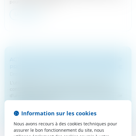
pourrait être supprimée...
Lire la suite
ACTES DE PARASITISME DESTINÉS À TIRER
PROFIT DE LA NOTORIÉTÉ D'UNE MARQUE
Droit commercial
L’utilisation d’une marque, après l’expiration d’un
contrat de licence de marque, comme mots-clefs
d’une page d’accueil d’un site internet est un acte de
concurrence déloyale...
Information sur les cookies
Lire la suite
Nous avons recours à des cookies techniques pour
assurer le bon fonctionnement du site, nous