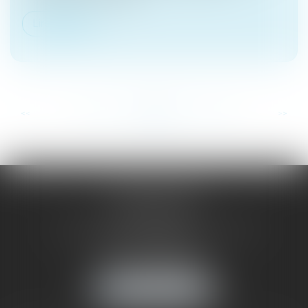
Lire la suite
...
...
<<
<
122
123
124
125
126
127
128
>
>>
SAÔNE RHÔNE
AVOCATS
1 Avenue du Chater - Bâtiment E1 - BP 33
69340 FRANCHEVILLE
Tél :
04 72 38 31 60
Fax : 04 78 34 81 62
NOUS LOCALISER