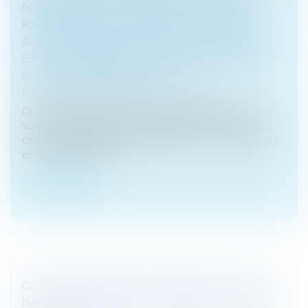
NOUVEAUX CRITÈRES DE DILIGENCES
RAISONNABLE EN MATIÈRE DE FUSIONS-
ACQUISITIONS POUR ÉVALUER LA VALEUR
ET LES RISQUES DES ENTREPRISES AXÉE
SUR LES DONNÉES ET L'IA
Droit des sociétés
/
Fusions et acquisitions
Dix-neuf des plus grandes entreprises du monde se
sont engagées aujourd'hui à adopter de nouveaux
critères de diligence raisonnable pour évaluer la valeur
et les risques des cib...
Lire la suite
COMPTES BANCAIRES: PRINCIPE DE NON-
IMMIXTION DANS LES AFFAIRES DU CLIENT