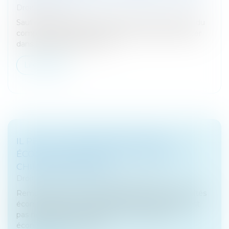
Droit bancaire
Sauf anomalie apparente dans le fonctionnement du
compte de son client, la banque ne peut s'immiscer
dans les affaires de celui-ci...
Lire la suite
IL PEUT Y AVOIR DES DIFFICULTÉS
ÉCONOMIQUES MÊME SANS BAISSE DU
CHIFFRE D’AFFAIRES
Droit des sociétés
/
Procédures collectives
Remplir tous les critères d’appréciation des difficultés
économiques énumérés par le Code du travail n’est
pas nécessaire pour justifier un licenciement
économique. Si la baisse...