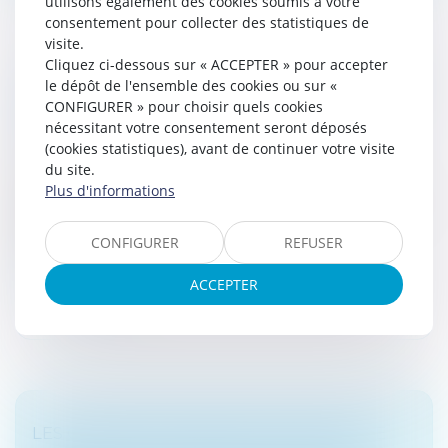
utilisons également des cookies soumis à votre
consentement pour collecter des statistiques de
visite.
Cliquez ci-dessous sur « ACCEPTER » pour accepter
LE CESSIONNAIRE D’UNE CRÉANCE FISCALE
le dépôt de l'ensemble des cookies ou sur «
PEUT SAISIR LE TRIBUNAL SUR LA BASE DE
CONFIGURER » pour choisir quels cookies
nécessitant votre consentement seront déposés
LA RÉCLAMATION DU CÉDANT
(cookies statistiques), avant de continuer votre visite
Droit fiscal
du site.
Le cessionnaire « Dailly » peut introduire un
Plus d'informations
contentieux devant le tribunal administratif sur la base
de la réclamation présentée par le cédant de la
CONFIGURER
REFUSER
créance sur le Trésor, san...
ACCEPTER
Lire la suite
LES GRANDES SOCIÉTÉES ADOPTENT DE