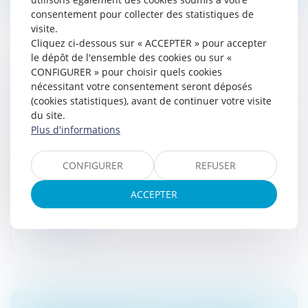
consentement pour collecter des statistiques de
visite.
Cliquez ci-dessous sur « ACCEPTER » pour accepter
le dépôt de l'ensemble des cookies ou sur «
CONFIGURER » pour choisir quels cookies
MARCHAND DE BIENS, INTENTION
nécessitant votre consentement seront déposés
SPÉCULATIVE ET LOCATION NON AVÉRÉE
(cookies statistiques), avant de continuer votre visite
DANS LES FAITS
du site.
Droit fiscal
Plus d'informations
La caractérisation d'une opération de marchand de
biens est subordonnée à la double condition qu'elle
CONFIGURER
REFUSER
présentent un caractère habituel, et qu'elles présentes
un caractère habitu...
ACCEPTER
Lire la suite