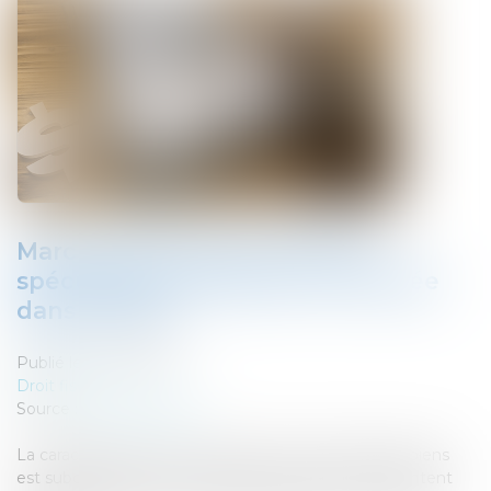
Marchand de biens, intention
spéculative et location non avérée
dans les faits
Publié le :
13/07/2022
Droit fiscal
Source :
www.legifiscal.fr
La caractérisation d'une opération de marchand de biens
est subordonnée à la double condition qu'elle présentent