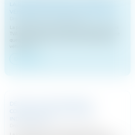
LA RÉCUPÉRATION DE LA TVA SUR LES
VÉHICULES ET LES FRAIS DE CARBURANT
Droit fiscal
/
Fiscalité des particuliers
La possibilité pour les professionnels de récupérer la
TVA sur les véhicules et les frais de carburant est une
question récurrente. A ce titre, le choix du type de
véhicule est...
Lire la suite
DÉCRET SUR LES PROCÉDURES
COLLECTIVES DES ENTREPRISES
INDIVIDUELLES
Droit des sociétés
/
Procédures collectives
La loi n°2022-172 du 14 février 2022 en faveur de