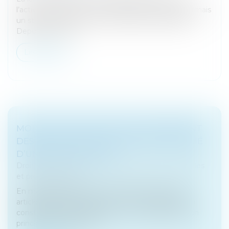
l’activité professionnelle indépendante offre désormais
un statut protecteur aux entreprises individuelles.
Depuis le 15 mai, l...
Lire la suite
MODALITÉS DE POURSUITE EN PAIEMENT
DES DETTES SOCIALES CONTRE L’ASSOCIÉ
D’UNE SOCIÉTÉ CIVILE
Droit des sociétés
/
Droit des sociétés commerciales
et professionnelles
En matière de paiement des dettes sociales, les
articles 1858 du Code civil et L. 211-2 du Code de la
construction et de l’habitation (CCH) définissent un
principe de responsabi...