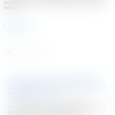
un caractère habituel, et qu'elles présentes un caractère
habituel...
Lire la suite
LES LOYERS DUS PAR LE LOCATAIRE EN
LIQUIDATION JUDICIAIRE CONSTITUENT-ILS
UNE CRÉANCE UTILE ?
Droit des sociétés
/
Procédures collectives
Les loyers postérieurs à la liquidation judiciaire sont nés
pour les besoins de la procédure dès lors que le