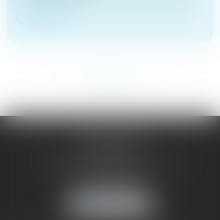
Lire la suite
...
...
<<
<
129
130
131
132
133
134
135
>
>>
SAÔNE RHÔNE
AVOCATS
1 Avenue du Chater - Bâtiment E1 - BP 33
69340 FRANCHEVILLE
Tél :
04 72 38 31 60
Fax : 04 78 34 81 62
NOUS LOCALISER