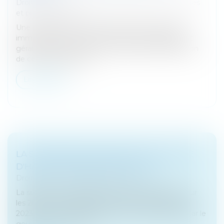
Droit des sociétés
/
Droit des sociétés commerciales
et professionnelles
Une société, qui est associée d'une société civile
immobilière (SCI), et dont le gérant est également
gérant non associé de la SCI, demande la dissolution
de cette dernière pour...
Lire la suite
LA SUPPRESSION INTÉGRALE DE LA TAXE
D'HABITATION REPORTÉE À 2023
Droit fiscal
/
Fiscalité des particuliers
La suppression intégrale de la taxe d'habitation pour
les 20% de ménages les plus aisés interviendra en
2023, et non en 2022 comme annoncé jusque-là par le
gouvernement, a confi...