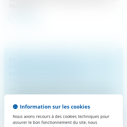
Rappel des rè...
Lire la suite
EXONÉRATION DES DROITS
D'ENREGISTREMENT EN CAS DE DIVORCE
PAR CONSENTEMENT MUTUEL
Droit fiscal
/
Fiscalité des particuliers
Les décisions rendues dans les instances où l'une au
moins des parties bénéficie de l'aide juridictionnelle
sont exonérées des droits...
Information sur les cookies
Lire la suite
Nous avons recours à des cookies techniques pour
assurer le bon fonctionnement du site, nous