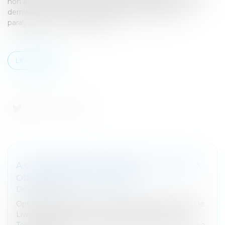
non associé de la SCI, demande la dissolution de cette
dernière pour mésentente entre les deux associés
paralysant son fonctionnement...
Lire la suite
A QUI APPARTIENT L'ARGENT DU LIVRET A
OUVERT POUR UN ENFANT?
Droit bancaire
Optimiser le placement de son épargne en utilisant le
Livret A de ses enfants : la pratique n’est pas rare.
Tentante, elle n’est toutefois pas sans poser problème.