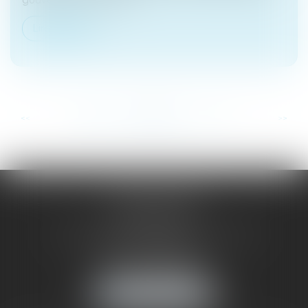
Lire la suite
...
...
<<
<
208
209
210
211
212
213
214
>
>>
SAÔNE RHÔNE
AVOCATS
1 Avenue du Chater - Bâtiment E1 - BP 33
69340 FRANCHEVILLE
Tél :
04 72 38 31 60
Fax : 04 78 34 81 62
NOUS LOCALISER