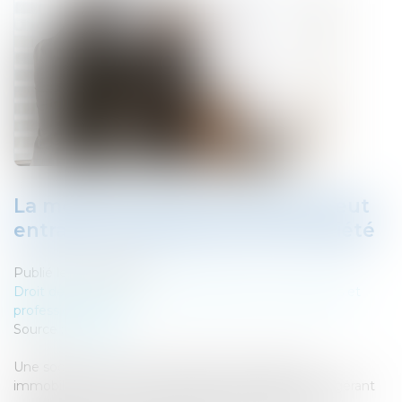
La mésentente entre associés peut
entraîner la dissolution de la société
Publié le :
26/06/2019
Droit des sociétés
/
Droit des sociétés commerciales et
professionnelles
Source :
www.efl.fr
Une société, qui est associée d'une société civile
immobilière (SCI), et dont le gérant est également gérant