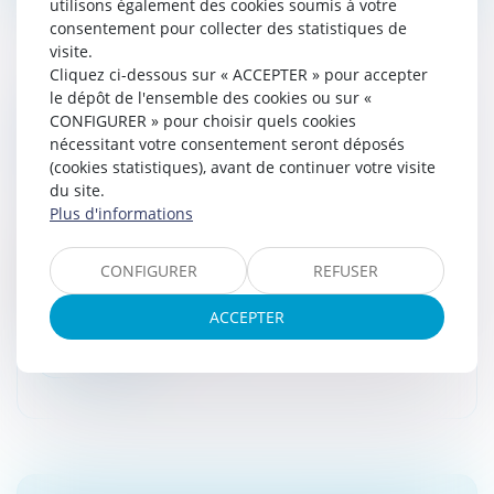
utilisons également des cookies soumis à votre
consentement pour collecter des statistiques de
visite.
Cliquez ci-dessous sur « ACCEPTER » pour accepter
le dépôt de l'ensemble des cookies ou sur «
LOI PACTE ET MODIFICATION DES SEUILS
CONFIGURER » pour choisir quels cookies
RENDANT OBLIGATOIRE LA NOMINATION
nécessitant votre consentement seront déposés
D’UN COMMISSAIRE AUX COMPTES
(cookies statistiques), avant de continuer votre visite
Droit des sociétés
/
Droit des sociétés commerciales
du site.
et professionnelles
Plus d'informations
La loi Pacte (plan d’action pour la croissance et la
transformation des entreprises) a modifié certains
CONFIGURER
REFUSER
seuils au-delà desquels une structure doit nommer un
commissaire aux comp...
ACCEPTER
Lire la suite