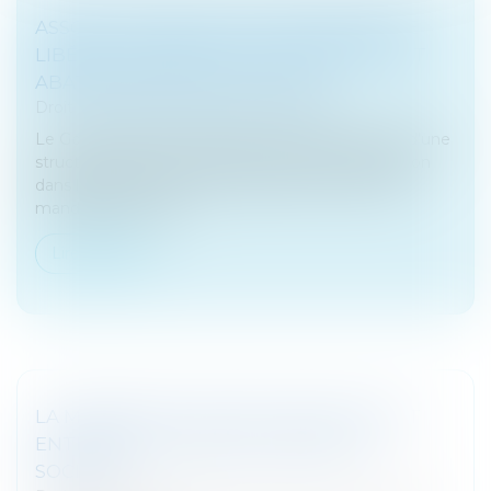
ASSOCIÉ D'UNE STRUCTURE D'EXERCICE
LIBÉRAL Y EXERÇANT SA PROFESSION ET
ABATTEMENT DE PLUS-VALUE
Droit fiscal
/
Fiscalité des professionnels
Le Gouvernement confirme le sort des associés d’une
structure d’exercice libérale exerçant leur profession
dans la société mais non titulaire de fonctions de
mandataire social q...
Lire la suite
LA MÉSENTENTE ENTRE ASSOCIÉS PEUT
ENTRAÎNER LA DISSOLUTION DE LA
SOCIÉTÉ