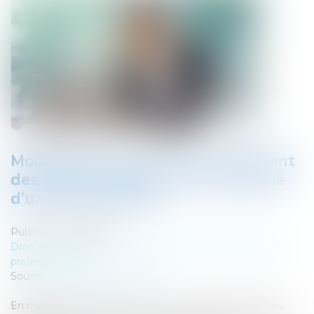
Modalités de poursuite en paiement
des dettes sociales contre l’associé
d’une société civile
Publié le :
06/07/2022
Droit des sociétés
/
Droit des sociétés commerciales et
professionnelles
Source :
www.actu-juridique.fr
En matière de paiement des dettes sociales, les articles