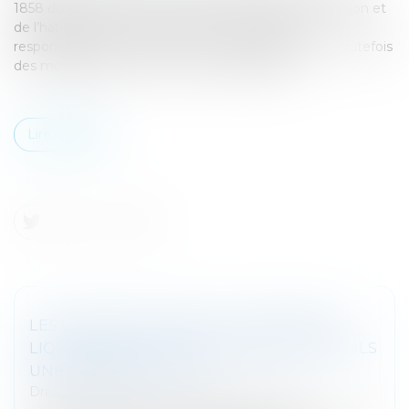
1858 du Code civil et L. 211-2 du Code de la construction et
de l’habitation (CCH) définissent un principe de
responsabilité des associés qui est identique, avec toutefois
des modalités de mise en œuvre différentes...
Lire la suite
LES LOYERS DUS PAR LE LOCATAIRE EN
LIQUIDATION JUDICIAIRE CONSTITUENT-ILS
UNE CRÉANCE UTILE ?
Droit des sociétés
/
Procédures collectives