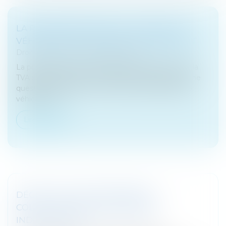
LA RÉCUPÉRATION DE LA TVA SUR LES
VÉHICULES ET LES FRAIS DE CARBURANT
Droit fiscal
/
Fiscalité des particuliers
La possibilité pour les professionnels de récupérer la
TVA sur les véhicules et les frais de carburant est une
question récurrente. A ce titre, le choix du type de
véhicule est...
Lire la suite
DÉCRET SUR LES PROCÉDURES
COLLECTIVES DES ENTREPRISES
INDIVIDUELLES