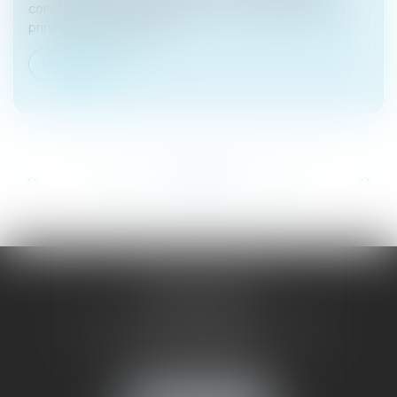
construction et de l’habitation (CCH) définissent un
principe de responsabi...
Lire la suite
...
...
<<
<
129
130
131
132
133
134
135
>
>>
SAÔNE RHÔNE
AVOCATS
1 Avenue du Chater - Bâtiment E1 - BP 33
69340 FRANCHEVILLE
Tél :
04 72 38 31 60
Fax : 04 78 34 81 62