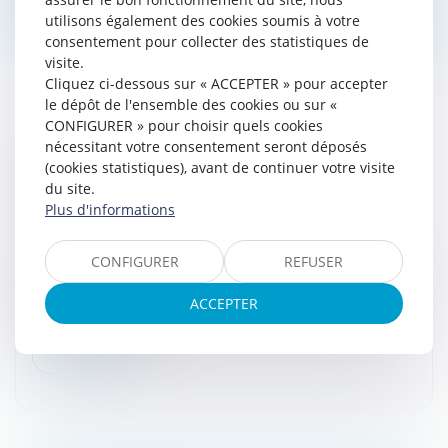
utilisons également des cookies soumis à votre
consentement pour collecter des statistiques de
visite.
Cliquez ci-dessous sur « ACCEPTER » pour accepter
le dépôt de l'ensemble des cookies ou sur «
CONFIGURER » pour choisir quels cookies
nécessitant votre consentement seront déposés
MARCHAND DE BIENS, INTENTION
(cookies statistiques), avant de continuer votre visite
SPÉCULATIVE ET LOCATION NON AVÉRÉE
du site.
DANS LES FAITS
Plus d'informations
Droit fiscal
La caractérisation d'une opération de marchand de
CONFIGURER
REFUSER
biens est subordonnée à la double condition qu'elle
présentent un caractère habituel, et qu'elles présentes
ACCEPTER
un caractère habitu...
Lire la suite