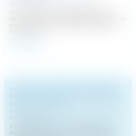
Droit des sociétés
/
Procédures collectives
La loi n°2022-172 du 14 février 2022 en faveur de
l’activité professionnelle indépendante offre désormais
un statut protecteur aux entreprises individuelles.
Depuis le 15 mai, l...
Lire la suite
MODALITÉS DE POURSUITE EN PAIEMENT
DES DETTES SOCIALES CONTRE L’ASSOCIÉ
D’UNE SOCIÉTÉ CIVILE
Droit des sociétés
/
Droit des sociétés commerciales
et professionnelles
En matière de paiement des dettes sociales, les
articles 1858 du Code civil et L. 211-2 du Code de la