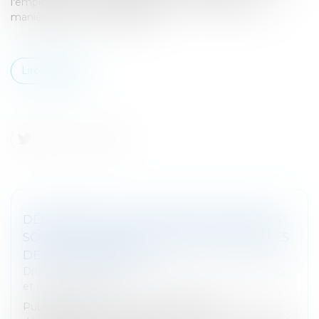
l'employeur met à la disposition de ses travailleurs, de
manière directe ou indirecte...
Lire la suite
DÉMATÉRIALISATION DES REGISTRES DES
SOCIÉTÉS ET DES REGISTRES COMPTABLES
DES COMMERÇANTS
Droit des sociétés
/
Droit des sociétés commerciales
et professionnelles
Publication au JO d'un décret relatif à la