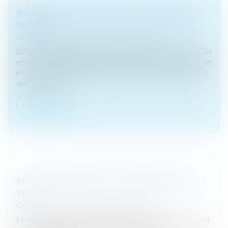
INVESTIR EN FONDS PME ET RÉDUIRE SES
IMPÔTS
Droit des sociétés
/
Fusions et acquisitions
Différents supports d’investissement, tels les FIP, FCPI
et FPCI, spécialisés dans le financement des petites et
moyennes entreprises non cotées en Bourse, ouvrent
droit à un bo...
Lire la suite
FACTURES D'AVOIR ET DÉCLARATIONS DE
TVA
Droit fiscal
/
Fiscalité des professionnels
Les factures d'avoir émises auprès des clients peuvent