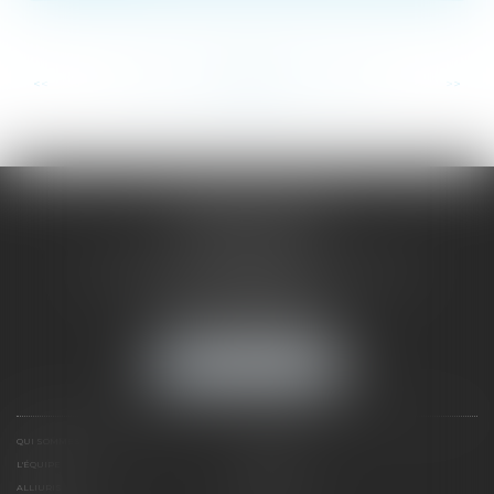
...
...
<<
<
199
200
201
202
203
204
205
>
>>
SAÔNE RHÔNE
AVOCATS
1 Avenue du Chater - Bâtiment E1 - BP 33
69340 FRANCHEVILLE
Tél :
04 72 38 31 60
Fax : 04 78 34 81 62
NOUS LOCALISER
QUI SOMMES NOUS ?
EXPERTISES
L'ÉQUIPE
NOS CLIENTS
ALLIURIS
CONTACT