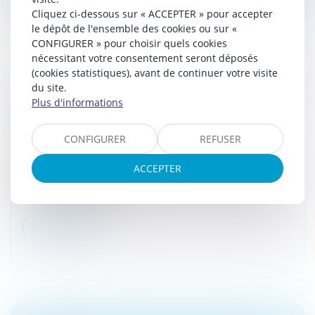
Cliquez ci-dessous sur « ACCEPTER » pour accepter
le dépôt de l'ensemble des cookies ou sur «
CONFIGURER » pour choisir quels cookies
nécessitant votre consentement seront déposés
(cookies statistiques), avant de continuer votre visite
ECHANGE AUTOMATIQUE ET OBLIGATOIRE
du site.
D’INFORMATIONS DANS LE DOMAINE
Plus d'informations
FISCAL
Droit fiscal
CONFIGURER
REFUSER
Publication au JORF d'une ordonnance relative à
ACCEPTER
l'échange automatique et obligatoire d'informations
dans le domaine fiscal en rapport avec les dispositifs
transfrontières devant...
Lire la suite