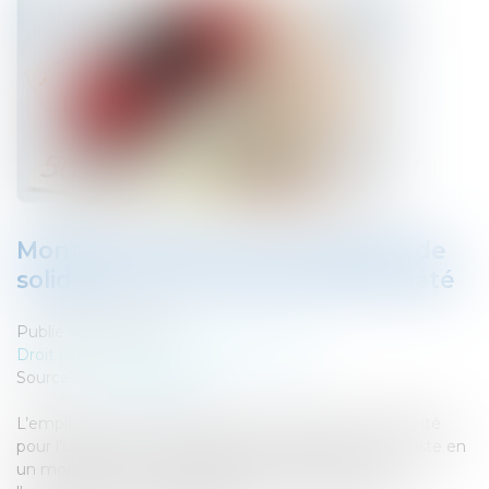
Montant 2020 pour la cotisation de
solidarité sur les véhicule de société
Publié le :
06/11/2019
Droit fiscal
/
Fiscalité des professionnels
Source :
www.groups.be
L’employeur est redevable d’une cotisation de solidarité
pour l'usage privé d'un véhicule de société. Elle consiste en
un montant mensuel forfaitaire par véhicule que