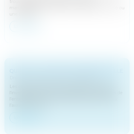
trouver différentes origines : un retour de
marchandises non conformes, un rabais, une remise ou
une ristourne...
Lire la suite
QUID DE LA LIQUIDATION PRÉFÉRENTIELLE
Droit des sociétés
/
Fusions et acquisitions
Les clauses de liquidation préférentielle protègent
l’investissement en cas de performances moindres de
l’entreprise financée au regard des perspectives qui
l’avaient motivé. El...
Lire la suite