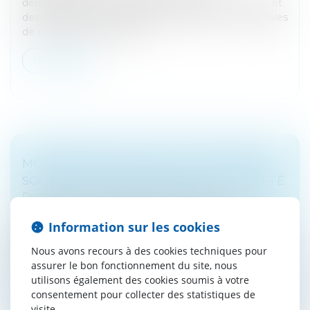
dématérialisation des registres, des procès-verbaux et
des décisions des sociétés et des registres comptables
de certains commerçants...
Lire la suite
MONTANT 2020 POUR LA COTISATION DE
SOLIDARITÉ SUR LES VÉHICULE DE SOCIÉTÉ
Droit fiscal
/
Fiscalité des professionnels
L’employeur est redevable d’une cotisation de
Information sur les cookies
solidarité pour l'usage privé d'un véhicule de société.
Elle consiste en un montant mensuel forfaitaire par
Nous avons recours à des cookies techniques pour
véhicule que l'employeu...
assurer le bon fonctionnement du site, nous
utilisons également des cookies soumis à votre
Lire la suite
consentement pour collecter des statistiques de
visite.