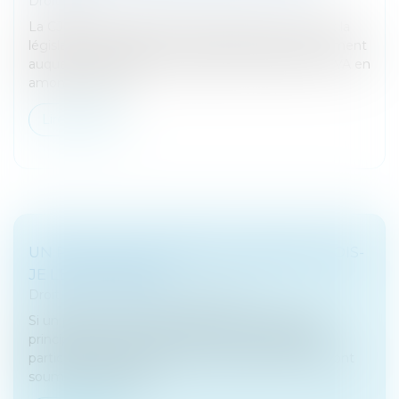
Droit fiscal
La CJUE vient de rendre une décision concernant la
législation allemande sur la TVA et relative au moment
auquel un assujetti peut valablement déduire la TVA en
amont au titre d...
Lire la suite
UN PROCHE M'A PRÊTÉ DE L'ARGENT, DOIS-
JE LE DÉCLARER ?
Droit fiscal
/
Fiscalité des particuliers
Si un proche vous a prêté de l'argent, quelques
principes doivent être respectés. Les prêts entre
particuliers au-dessus d'un montant de 5 000 € sont
soumis à déclaration...