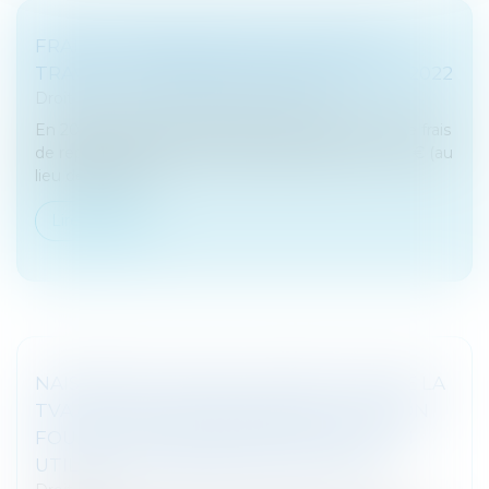
FRAIS DE REPAS PRIS SUR LE LIEU DE
TRAVAIL : LÉGÈRE REVALORISATION EN 2022
Droit fiscal
/
Fiscalité des professionnels
En 2022, la limite d'exonération des indemnités de frais
de repas des exploitants individuels passe à 14,40 € (au
lieu de 14,15 €).
Lire la suite
NAISSANCE DU DROIT À DÉDUCTION DE LA
TVA AU TITRE DE SERVICES DE LOCATION
FOURNIS PAR UN AUTRE ASSUJETTI QUI
UTILISE LA COMPTABILITÉ DE CAISSE