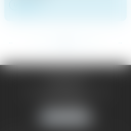
Lire la suite
...
...
<<
<
141
142
143
144
145
146
147
>
>>
SAÔNE RHÔNE
AVOCATS
1 Avenue du Chater - Bâtiment E1 - BP 33
69340 FRANCHEVILLE
Tél :
04 72 38 31 60
Fax : 04 78 34 81 62
NOUS LOCALISER