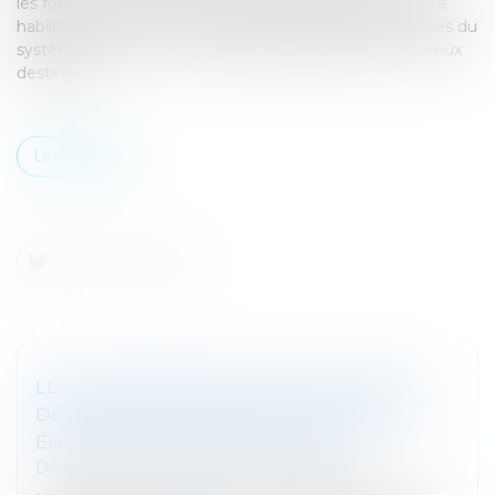
les fondations reconnues d’utilité publique peuvent être
habilitées à consentir à des personnes physiques exclues du
système bancaire conventionnel des prêts à titre onéreux
destinés à...
Lire la suite
LES FUSIONS ENTRE SOCIÉTÉS SOEURS
DÉTENUES PAR UNE ASSOCIATION SONT
ÉLIGIBLES AU RÉGIME DE FAVEUR
Droit des sociétés
/
Fusions et acquisitions