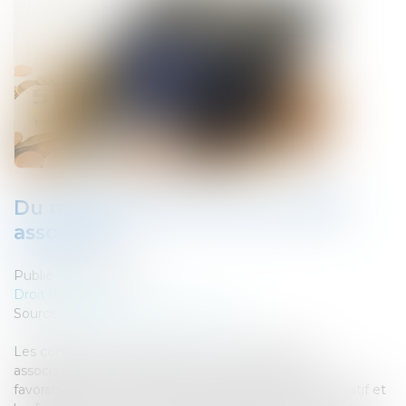
Du nouveau pour le micro-crédit
associatif
Publié le :
15/03/2022
Droit bancaire
Source :
cabinet-rs.expert-infos.com
Les conditions d’octroi des micro-crédits par les
associations et les fondations sont devenues plus
favorables. Depuis 2005, les associations sans but lucratif et