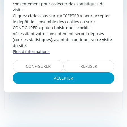
consentement pour collecter des statistiques de
visite.
Cliquez ci-dessous sur « ACCEPTER » pour accepter
le dépôt de l'ensemble des cookies ou sur «
CONFIGURER » pour choisir quels cookies
nécessitant votre consentement seront déposés
ADOPTION DES DÉCISIONS COLLECTIVES
(cookies statistiques), avant de continuer votre visite
du site.
DANS UNE SAS : À QUELLE MAJORITÉ ?
Plus d'informations
Droit des sociétés
/
Droit des sociétés commerciales
et professionnelles
CONFIGURER
REFUSER
Dans une société par actions simplifiée, les décisions
des associés ne peuvent pas être prises par un
ACCEPTER
nombre de voix inférieur à la majorité simple des votes
exprimés. Dans une...
Lire la suite