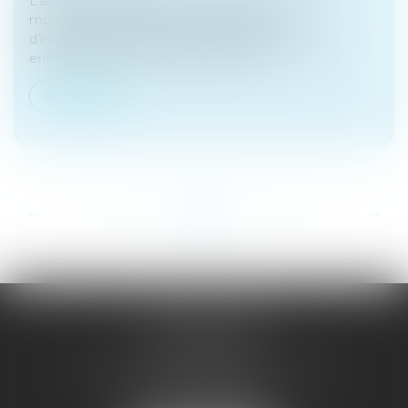
L’arrêté du 29 juillet 2024 vient de préciser les
modalités de délivrance de l’attestation
d’immatriculation au RNE (registre national des
entreprises). Toute personne peut en d...
Lire la suite
...
...
<<
<
56
57
58
59
60
61
62
>
>>
SAÔNE RHÔNE
AVOCATS
1 Avenue du Chater - Bâtiment E1 - BP 33
69340 FRANCHEVILLE
Tél :
04 72 38 31 60