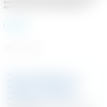
d’une nouvelle levée de fonds qui pourrait lui permettre
d’être valorisée à plus de 100 milliards de dollars...
Lire la suite
PUBLICATION AU BODACC DE LA
DISSOLUTION DONNANT LIEU À UNE
PROCÉDURE DE TRANSMISSION
UNIVERSELLE DU PATRIMOINE |
ENTREPRENDRE.SERVICE-PUBLIC.FR
Droit des sociétés
/
Droit des sociétés commerciales