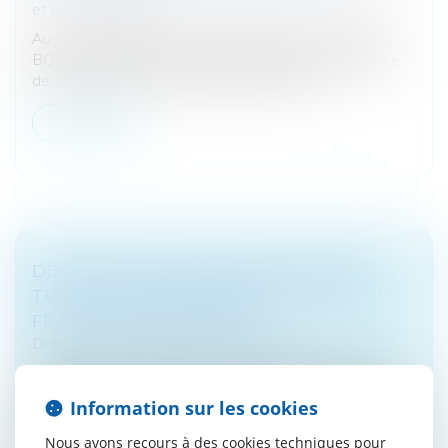
et professionnelles
Au 1er octobre 2024, il sera obligatoire de publier au
BODACC la dissolution donnant lieu à une procédure
de transmission universelle du patrimoine...
Lire la suite
DES MILLIONS D'ÉPARGNANTS PAYENT
TROP CHER POUR LEUR PER - VOICI LES
FRAIS À NE PAS DÉPASSER
Droit bancaire
/
Epargne et placements
Prisés par 9,8 millions de Français, les Plan Epargne
Retraite (PER) cachent pourtant quelques risques pour
Information sur les cookies
le portefeuille des ménages. Pourtant, de primes
abords, ils peuvent...
Nous avons recours à des cookies techniques pour