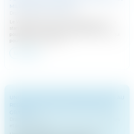
MILLIARDS DE DOLLARS
Droit des sociétés
/
Levées de fonds
Le Wall Street Journal a annoncé hier qu’OpenAI, la
start-up derrière ChatGPT, avait entamé des
pourparlers en vue d’une nouvelle levée de fonds qui
pourrait lui permettre d’êtr...
Lire la suite
UNE ATTESTATION D’IMMATRICULATION AU
REGISTRE NATIONAL DES ENTREPRISES
GRATUITE
Droit des sociétés
/
Droit des sociétés commerciales
et professionnelles