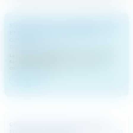
STABILITÉ DES TAUX DE TAXES FONCIÈRES
ET DE CFE DANS LA PLUPART DES
COMMUNES
Droit fiscal
/
Fiscalité locale
La DGFiP vient de publier une étude sur les taux de
fiscalité directe locale votés en 2024 par les
communes et les EPCI...
Lire la suite
OPENAI ENVISAGERAIT UNE LEVÉE DE
FONDS QUI LA VALORISERAIT À PLUS DE 100