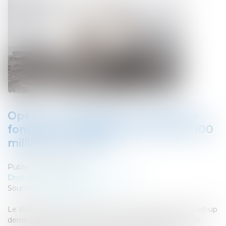
OpenAI envisagerait une levée de
fonds qui la valoriserait à plus de 100
milliards de dollars
Publié le :
11/09/2024
Droit des sociétés
/
Levées de fonds
Source :
www.actuia.com
Le Wall Street Journal a annoncé hier qu’OpenAI, la start-up
derrière ChatGPT, avait entamé des pourparlers en vue