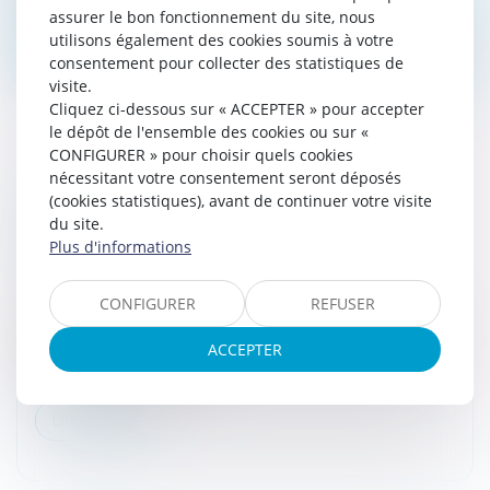
assurer le bon fonctionnement du site, nous
Lire la suite
utilisons également des cookies soumis à votre
consentement pour collecter des statistiques de
visite.
Cliquez ci-dessous sur « ACCEPTER » pour accepter
le dépôt de l'ensemble des cookies ou sur «
CONFIGURER » pour choisir quels cookies
nécessitant votre consentement seront déposés
QUELLES SOLUTIONS VOUS SONT
(cookies statistiques), avant de continuer votre visite
PROPOSÉES EN CAS DE DIFFICULTÉS À
du site.
Plus d'informations
PAYER VOS IMPÔTS ?
Droit fiscal
/
Fiscalité des particuliers
CONFIGURER
REFUSER
De nombreux événements peuvent engendrer des
problèmes financiers plus ou moins importants : une
ACCEPTER
perte d'emploi, un divorce, l’inflation… Vous rencontrez
des difficultés vous em...
Lire la suite